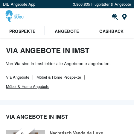
DIE Angebote App
3.806.835 Flugblätter & Angebote
Or
PROSPEKTE
ANGEBOTE
CASHBACK
VIA ANGEBOTE IN IMST
Von
Via
sind in Imst leider alle Angebebote abgelaufen.
Via
Angebote
Möbel & Home
Prospekte
Möbel & Home
Angebote
VIA ANGEBOTE IN IMST
Nachttisch Vanda de Luxe