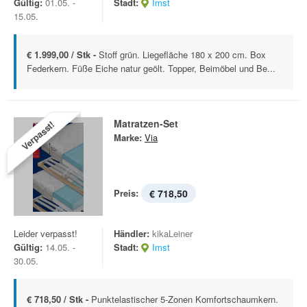
Gültig:
01.05. -
Stadt:
Imst
15.05.
€ 1.999,00 / Stk -
Stoff grün. Liegefläche 180 x 200 cm. Box
Federkern. Füße Eiche natur geölt. Topper, Beimöbel und Be...
Matratzen-Set
Verpasst!
Marke:
Via
Preis:
€ 718,50
Leider verpasst!
Händler:
kikaLeiner
Gültig:
14.05. -
Stadt:
Imst
30.05.
€ 718,50 / Stk -
Punktelastischer 5-Zonen Komfortschaumkern.