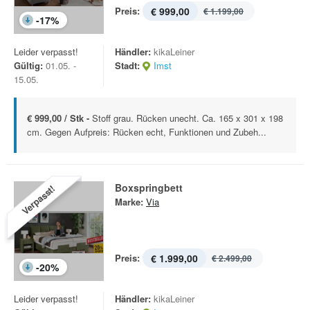
Preis:
€ 999,00
€ 1.199,00
-
17
%
Leider verpasst!
Händler:
kikaLeiner
Gültig:
01.05. -
Stadt:
Imst
15.05.
€ 999,00 / Stk -
Stoff grau. Rücken unecht. Ca. 165 x 301 x 198
cm. Gegen Aufpreis: Rücken echt, Funktionen und Zubeh...
Boxspringbett
Verpasst!
Marke:
Via
Preis:
€ 1.999,00
€ 2.499,00
-
20
%
Leider verpasst!
Händler:
kikaLeiner