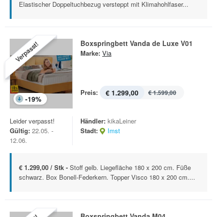
Elastischer Doppeltuchbezug versteppt mit Klimahohlfaser...
Boxspringbett Vanda de Luxe V01
Verpasst!
Marke:
Via
Preis:
€ 1.299,00
€ 1.599,00
-
19
%
Leider verpasst!
Händler:
kikaLeiner
Gültig:
22.05. -
Stadt:
Imst
12.06.
€ 1.299,00 / Stk -
Stoff gelb. Liegefläche 180 x 200 cm. Füße
schwarz. Box Bonell-Federkern. Topper Visco 180 x 200 cm....
Boxspringbett Vanda M04