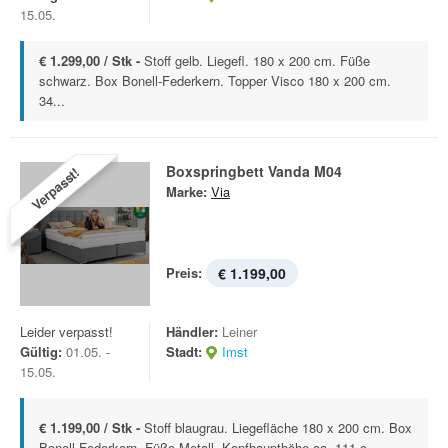
15.05.
€ 1.299,00 / Stk -
Stoff gelb. Liegefl. 180 x 200 cm. Füße
schwarz. Box Bonell-Federkern. Topper Visco 180 x 200 cm.
34...
Boxspringbett Vanda M04
Verpasst!
Marke:
Via
Preis:
€ 1.199,00
Leider verpasst!
Händler:
Leiner
Gültig:
01.05. -
Stadt:
Imst
15.05.
€ 1.199,00 / Stk -
Stoff blaugrau. Liegefläche 180 x 200 cm. Box
Bonell-Federkern. Füße Metall. Kopfhaupthöhe ca. 111 c...