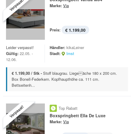
Verpasst!
Marke:
Via
Preis:
€ 1.199,00
Leider verpasst!
Händler:
kikaLeiner
Gültig:
22.05. -
Stadt:
Imst
12.06.
€ 1.199,00 / Stk -
Stoff blaugrau. Liegeäche 180 x 200 cm.
Box Bonell-Federkern. Kopfhaupthöhe ca. 111 cm.
Bettseitenh...
Verpasst!
Top Rabatt
Boxspringbett Ella De Luxe
Marke:
Via