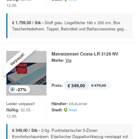
12.06.
€ 1.799,00 / Stk -
Stoff grau. Liegefläche 180 x 200 cm. Box
Taschenfederkern. Topper, Beimöbel und Bettaccessoires geg...
Matratzenset Costa-LR 3129 NV
Verpasst!
Marke:
Via
Preis:
€ 349,00
€ 479,00
-
27
%
Leider verpasst!
Händler:
kikaLeiner
Gültig:
22.05. -
Stadt:
Imst
12.06.
€ 349,00 / Stk -
2-tlg. Punktelastischer 5-Zonen
Komfortschaumkern. Elastischer Doppeltuchbezug versteppt mit