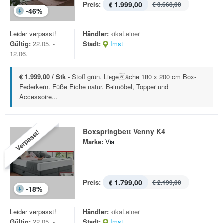
Preis:
€ 1.999,00
€ 3.668,00
-
46
%
Leider verpasst!
Händler:
kikaLeiner
Gültig:
22.05. -
Stadt:
Imst
12.06.
€ 1.999,00 / Stk -
Stoff grün. Liegeäche 180 x 200 cm Box-
Federkern. Füße Eiche natur. Beimöbel, Topper und
Accessoire...
Boxspringbett Venny K4
Verpasst!
Marke:
Via
Preis:
€ 1.799,00
€ 2.199,00
-
18
%
Leider verpasst!
Händler:
kikaLeiner
Gültig:
22.05. -
Stadt:
Imst