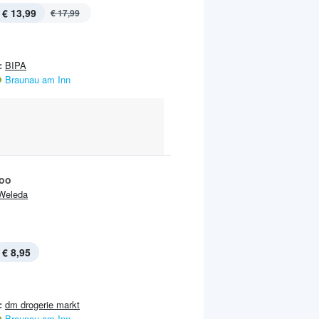
€ 13,99
€ 17,99
:
BIPA
Braunau am Inn
oo
Weleda
€ 8,95
:
dm drogerie markt
Braunau am Inn