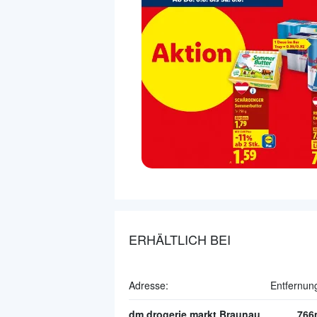
ERHÄLTLICH BEI
Adresse:
Entfernun
dm drogerie markt Braunau
766