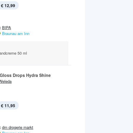
€ 12,99
:
BIPA
Braunau am Inn
Handcreme 50 ml
 Gloss Drops Hydra Shine
Weleda
€ 11,95
:
dm drogerie markt