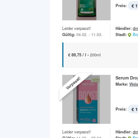
Preis:
€ 1
Leider verpasst!
Händler:
dm
Gültig:
04.02. - 11.03.
Stadt:
Br
€ 89,75 / l -
200ml
Serum Dro
Verpasst!
Marke:
Wel
Preis:
€ 1
Leider verpasst!
Händler:
dm
Gültig:
11.03. - 08.04.
Stadt:
Br