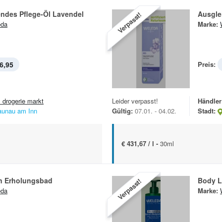
ndes Pflege-Öl Lavendel
Ausgle
Verpasst!
eda
Marke:
6,95
Preis:
 drogerie markt
Leider verpasst!
Händler
aunau am Inn
Gültig:
07.01. - 04.02.
Stadt:
€ 431,67 / l -
30ml
n Erholungsbad
Body L
Verpasst!
eda
Marke: