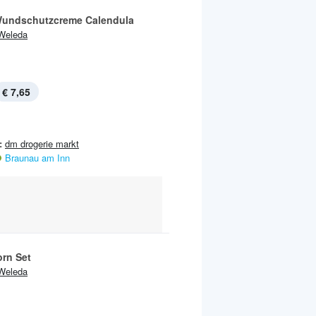
undschutzcreme Calendula
Weleda
€ 7,65
:
dm drogerie markt
Braunau am Inn
rn Set
Weleda