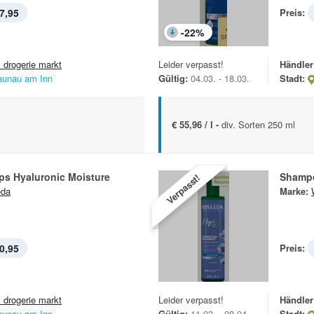
7,95
Preis:
-
22
%
 drogerie markt
Leider verpasst!
Händler
aunau am Inn
Gültig:
04.03. - 18.03.
Stadt:
€ 55,96 / l -
div. Sorten 250 ml
ps Hyaluronic Moisture
Shamp
Verpasst!
eda
Marke:
0,95
Preis:
 drogerie markt
Leider verpasst!
Händler
aunau am Inn
Gültig:
11.03. - 08.04.
Stadt: