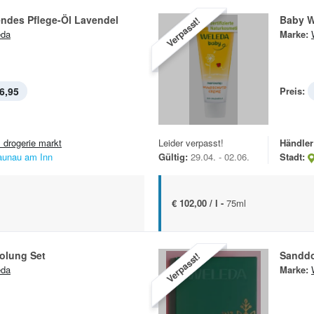
ndes Pflege-Öl Lavendel
Baby W
Verpasst!
eda
Marke:
6,95
Preis:
 drogerie markt
Leider verpasst!
Händler
aunau am Inn
Gültig:
29.04. - 02.06.
Stadt:
€ 102,00 / l -
75ml
olung Set
Sanddo
Verpasst!
eda
Marke: