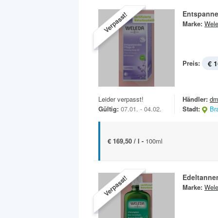
Entspanne
Verpasst!
Marke:
Wel
Preis:
€ 1
Leider verpasst!
Händler:
dm
Gültig:
07.01. - 04.02.
Stadt:
Br
€ 169,50 / l -
100ml
Edeltanne
Verpasst!
Marke:
Wel