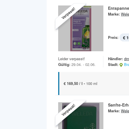
Entspanne
Verpasst!
Marke:
Wel
Preis:
€ 1
Leider verpasst!
Händler:
dm
Gültig:
29.04. - 02.06.
Stadt:
Br
€ 169,50 / l -
100 ml
Sanfte-Erh
Verpasst!
Marke:
Wel