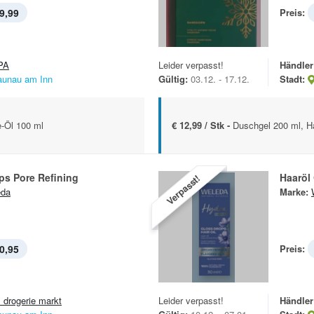
9,99
Preis:
PA
Leider verpasst!
Händler
aunau am Inn
Gültig:
03.12. - 17.12.
Stadt:
e-Öl 100 ml
€ 12,99 / Stk -
Duschgel 200 ml, 
ps Pore Refining
Haaröl
Verpasst!
eda
Marke:
0,95
Preis:
 drogerie markt
Leider verpasst!
Händler