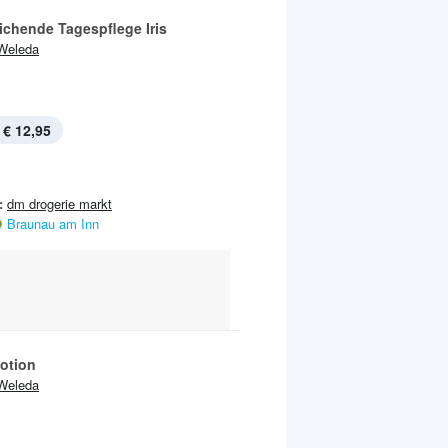
ichende Tagespflege Iris
Weleda
€ 12,95
:
dm drogerie markt
Braunau am Inn
otion
Weleda