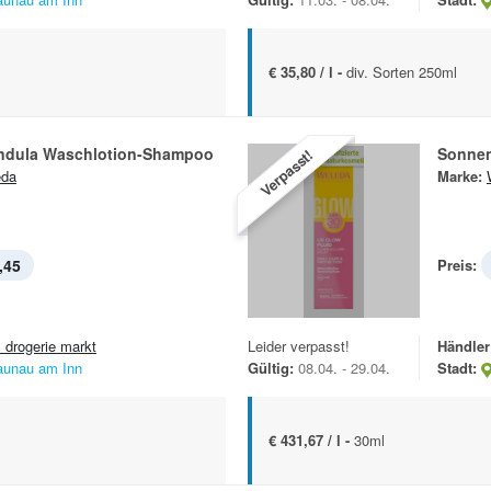
€ 35,80 / l -
div. Sorten 250ml
ndula Waschlotion-Shampoo
Sonnen
Verpasst!
eda
Marke:
,45
Preis:
 drogerie markt
Leider verpasst!
Händler
aunau am Inn
Gültig:
08.04. - 29.04.
Stadt:
€ 431,67 / l -
30ml