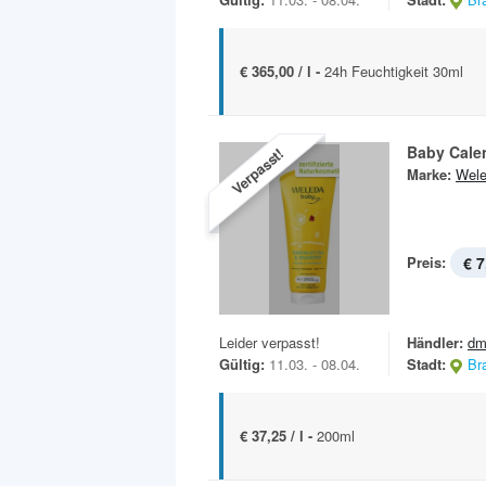
€ 365,00 / l -
24h Feuchtigkeit 30ml
Baby Cale
Verpasst!
Marke:
Wel
Preis:
€ 7
Leider verpasst!
Händler:
dm
Gültig:
11.03. - 08.04.
Stadt:
Br
€ 37,25 / l -
200ml