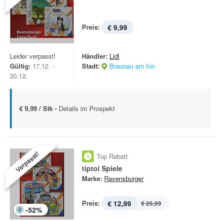
Preis:
€ 9,99
Leider verpasst!
Händler:
Lidl
Gültig:
17.12. -
Stadt:
Braunau am Inn
20.12.
€ 9,99 / Stk -
Details im Prospekt
Verpasst!
Top Rabatt
tiptoi Spiele
Marke:
Ravensburger
Preis:
€ 12,99
€ 26,99
-
52
%