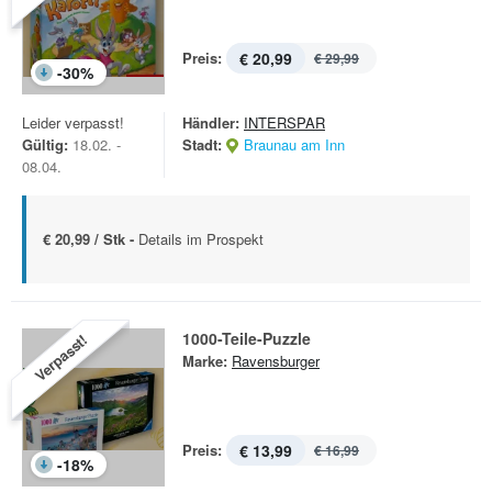
Preis:
€ 20,99
€ 29,99
-
30
%
Leider verpasst!
Händler:
INTERSPAR
Gültig:
18.02. -
Stadt:
Braunau am Inn
08.04.
€ 20,99 / Stk -
Details im Prospekt
1000-Teile-Puzzle
Verpasst!
Marke:
Ravensburger
Preis:
€ 13,99
€ 16,99
-
18
%