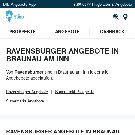
DIE Angebote App
3.807.577 Flugblätter & Angebote
Or
×
PROSPEKTE
ANGEBOTE
CASHBACK
Verrate uns deinen Standort um
Angebote in deiner Nähe
zu
sehen.
RAVENSBURGER ANGEBOTE IN
BRAUNAU AM INN
Standort festlegen
Von
Ravensburger
sind in Braunau am Inn leider alle
Angebebote abgelaufen.
Ravensburger
Angebote
Supermarkt
Prospekte
Supermarkt
Angebote
RAVENSBURGER ANGEBOTE IN BRAUNAU