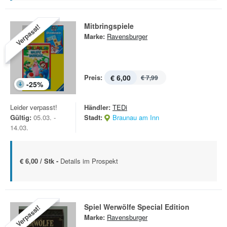
Mitbringspiele
Verpasst!
Marke:
Ravensburger
Preis:
€ 6,00
€ 7,99
-
25
%
Leider verpasst!
Händler:
TEDi
Gültig:
05.03. -
Stadt:
Braunau am Inn
14.03.
€ 6,00 / Stk -
Details im Prospekt
Spiel Werwölfe Special Edition
Verpasst!
Marke:
Ravensburger