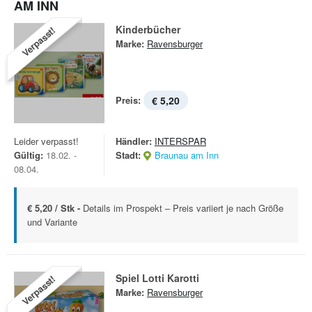
AM INN
Kinderbücher
Verpasst!
Marke:
Ravensburger
Preis:
€ 5,20
Leider verpasst!
Händler:
INTERSPAR
Gültig:
18.02. -
Stadt:
Braunau am Inn
08.04.
€ 5,20 / Stk -
Details im Prospekt – Preis variiert je nach Größe
und Variante
Spiel Lotti Karotti
Verpasst!
Marke:
Ravensburger