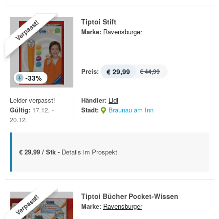
Tiptoi Stift
Verpasst!
Marke:
Ravensburger
Preis:
€ 29,99
€ 44,99
-
33
%
Leider verpasst!
Händler:
Lidl
Gültig:
17.12. -
Stadt:
Braunau am Inn
20.12.
€ 29,99 / Stk -
Details im Prospekt
Tiptoi Bücher Pocket-Wissen
Verpasst!
Marke:
Ravensburger