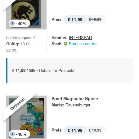
Preis:
€ 11,99
€ 19,99
-
40
%
Leider verpasst!
Händler:
INTERSPAR
Gültig:
18.03. -
Stadt:
Braunau am Inn
22.03.
€ 11,99 / Stk -
Details im Prospekt
Spiel Magische Spiele
Verpasst!
Marke:
Ravensburger
Preis:
€ 11,99
€ 19,99
-
40
%