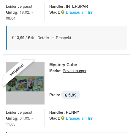
Leider verpasst!
Händler:
INTERSPAR
Gültig:
18.02. -
Stadt:
Braunau am Inn
08.04.
€ 13,99 / Stk -
Details im Prospekt
Mystery Cube
Verpasst!
Marke:
Ravensburger
Preis:
€ 5,99
Leider verpasst!
Händler:
PENNY
Gültig:
04.03. -
Stadt:
Braunau am Inn
11.03.