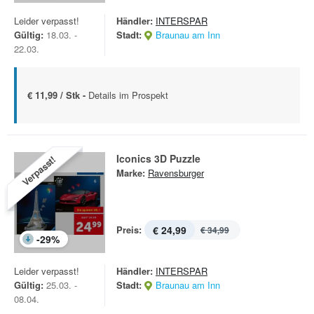
Leider verpasst!
Händler:
INTERSPAR
Gültig:
18.03. -
Stadt:
Braunau am Inn
22.03.
€ 11,99 / Stk -
Details im Prospekt
Iconics 3D Puzzle
Verpasst!
Marke:
Ravensburger
Preis:
€ 24,99
€ 34,99
-
29
%
Leider verpasst!
Händler:
INTERSPAR
Gültig:
25.03. -
Stadt:
Braunau am Inn
08.04.