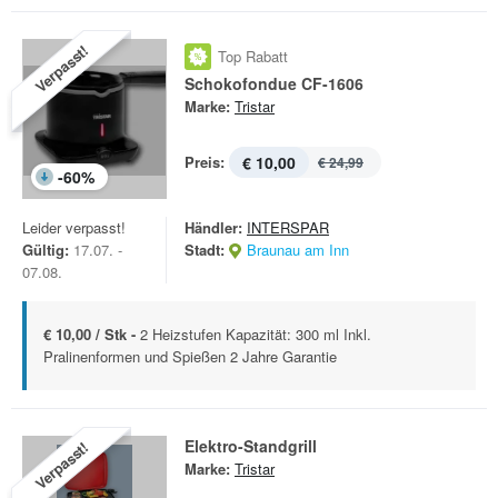
Verpasst!
Top Rabatt
Schokofondue CF-1606
Marke:
Tristar
Preis:
€ 10,00
€ 24,99
-
60
%
Leider verpasst!
Händler:
INTERSPAR
Gültig:
17.07. -
Stadt:
Braunau am Inn
07.08.
€ 10,00 / Stk -
2 Heizstufen Kapazität: 300 ml Inkl.
Pralinenformen und Spießen 2 Jahre Garantie
Elektro-Standgrill
Verpasst!
Marke:
Tristar