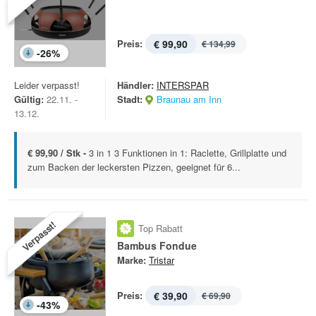
Preis:
€ 99,90
€ 134,99
-
26
%
Leider verpasst!
Händler:
INTERSPAR
Gültig:
22.11. -
Stadt:
Braunau am Inn
13.12.
€ 99,90 / Stk -
3 in 1 3 Funktionen in 1: Raclette, Grillplatte und
zum Backen der leckersten Pizzen, geeignet für 6...
Verpasst!
Top Rabatt
Bambus Fondue
Marke:
Tristar
Preis:
€ 39,90
€ 69,90
-
43
%