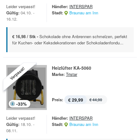
Leider verpasst!
Händler:
INTERSPAR
Gültig:
04.10. -
Stadt:
Braunau am Inn
16.12.
€ 16,98 / Stk -
Schokolade ohne Anbrennen schmelzen, perfekt
für Kuchen- oder Keksdekorationen oder Schokoladenfondu...
Heizlüfter KA-5060
Verpasst!
Marke:
Tristar
Preis:
€ 29,99
€ 44,90
-
33
%
Leider verpasst!
Händler:
INTERSPAR
Gültig:
18.10. -
Stadt:
Braunau am Inn
08.11.