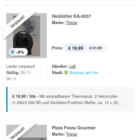
Heizlüfter KA-5037
Verpasst!
Marke:
Tristar
Preis:
€ 19,99
€ 21,99
-
9
%
Leider verpasst!
Händler:
Lidl
Gültig:
05.11. -
Stadt:
Braunau am Inn
08.11.
€ 19,98 / Stk -
Mit einstellbarem Thermostat, 2 Heizstufen
(1.000/2.000 W) und Ventilator-Funktion Maße: ca. 13 x 22...
Pizza Festa Gourmet
Verpasst!
Marke:
Tristar