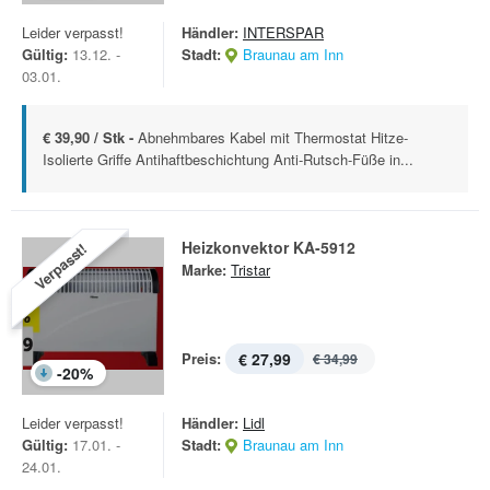
Leider verpasst!
Händler:
INTERSPAR
Gültig:
13.12. -
Stadt:
Braunau am Inn
03.01.
€ 39,90 / Stk -
Abnehmbares Kabel mit Thermostat Hitze-
Isolierte Griffe Antihaftbeschichtung Anti-Rutsch-Füße in...
Heizkonvektor KA-5912
Verpasst!
Marke:
Tristar
Preis:
€ 27,99
€ 34,99
-
20
%
Leider verpasst!
Händler:
Lidl
Gültig:
17.01. -
Stadt:
Braunau am Inn
24.01.