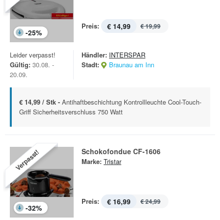
Preis:
€ 14,99
€ 19,99
-
25
%
Leider verpasst!
Händler:
INTERSPAR
Gültig:
30.08. -
Stadt:
Braunau am Inn
20.09.
€ 14,99 / Stk -
Antihaftbeschichtung Kontrollleuchte Cool-Touch-
Griff Sicherheitsverschluss 750 Watt
Schokofondue CF-1606
Verpasst!
Marke:
Tristar
Preis:
€ 16,99
€ 24,99
-
32
%