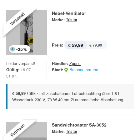
Nebel-Ventilator
Verpasst!
Marke:
Tristar
Preis:
€ 59,99
€ 79,99
-
25
%
Leider verpasst!
Händler:
Zgonc
Gültig:
16.07. -
Stadt:
Braunau am Inn
31.07.
€ 59,99 / Stk -
mit zuschaltbarer Luftbefeuchtung über 1,8 l
Wassertank 230 V, 70 W 40 cm Ø automatische Abschaltung...
Sandwichtoaster SA-3052
Verpasst!
Marke:
Tristar