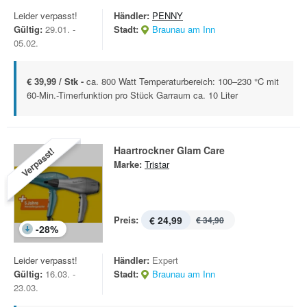
Leider verpasst!
Händler:
PENNY
Gültig:
29.01. -
Stadt:
Braunau am Inn
05.02.
€ 39,99 / Stk -
ca. 800 Watt Temperaturbereich: 100–230 °C mit
60-Min.-Timerfunktion pro Stück Garraum ca. 10 Liter
Haartrockner Glam Care
Verpasst!
Marke:
Tristar
Preis:
€ 24,99
€ 34,90
-
28
%
Leider verpasst!
Händler:
Expert
Gültig:
16.03. -
Stadt:
Braunau am Inn
23.03.