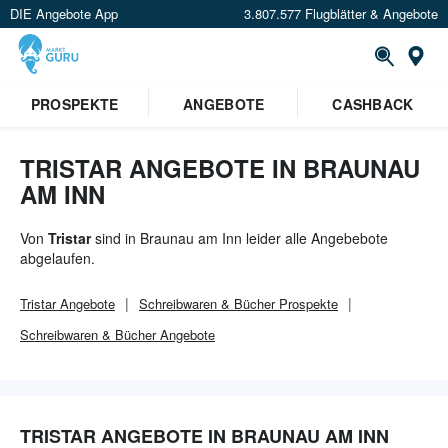
DIE Angebote App
3.807.577 Flugblätter & Angebote
Or
×
PROSPEKTE
ANGEBOTE
CASHBACK
Verrate uns deinen Standort um
Angebote in deiner Nähe
zu
sehen.
TRISTAR ANGEBOTE IN BRAUNAU
AM INN
Standort festlegen
Von
Tristar
sind in Braunau am Inn leider alle Angebebote
abgelaufen.
Tristar
Angebote
Schreibwaren & Bücher
Prospekte
Schreibwaren & Bücher
Angebote
TRISTAR ANGEBOTE IN BRAUNAU AM INN