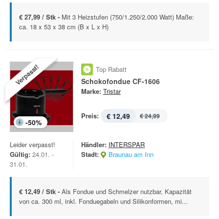
€ 27,99 / Stk -
Mit 3 Heizstufen (750/1.250/2.000 Watt) Maße:
ca. 18 x 53 x 38 cm (B x L x H)
Verpasst!
Top Rabatt
Schokofondue CF-1606
Marke:
Tristar
Preis:
€ 12,49
€ 24,99
-
50
%
Leider verpasst!
Händler:
INTERSPAR
Gültig:
24.01. -
Stadt:
Braunau am Inn
31.01.
€ 12,49 / Stk -
Als Fondue und Schmelzer nutzbar, Kapazität
von ca. 300 ml, inkl. Fonduegabeln und Silikonformen, mi...