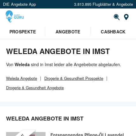
DIE Angebote App
3.813.895 Flugblätter & Angebote
Or
×
PROSPEKTE
ANGEBOTE
CASHBACK
Verrate uns deinen Standort um
Angebote in deiner Nähe
zu
sehen.
WELEDA ANGEBOTE IN IMST
Standort festlegen
Von
Weleda
sind in Imst leider alle Angebebote abgelaufen.
Weleda
Angebote
Drogerie & Gesundheit
Prospekte
Drogerie & Gesundheit
Angebote
WELEDA ANGEBOTE IN IMST
Entspannendes Pflege-Öl Lavendel