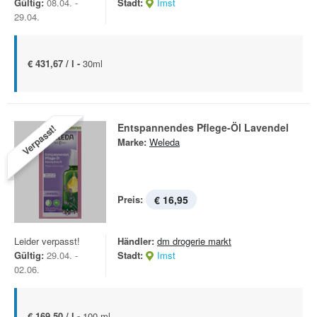
Gültig:
08.04. -
Stadt:
Imst
29.04.
€ 431,67 / l -
30ml
Entspannendes Pflege-Öl Lavendel
Verpasst!
Marke:
Weleda
Preis:
€ 16,95
Leider verpasst!
Händler:
dm drogerie markt
Gültig:
29.04. -
Stadt:
Imst
02.06.
€ 169,50 / l -
100 ml