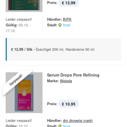
Preis:
€ 12,99
Leider verpasst!
Händler:
BIPA
Gültig:
03.12. -
Stadt:
Imst
17.12.
€ 12,99 / Stk -
Duschgel 200 ml, Handcreme 50 ml
Serum Drops Pore Refining
Verpasst!
Marke:
Weleda
Preis:
€ 10,95
Leider verpasst!
Händler:
dm drogerie markt
Gültig:
10.12. -
Stadt:
Imst