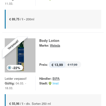
11.03.
€ 89,75 / l -
200ml
Body Lotion
Verpasst!
Marke:
Weleda
Preis:
€ 13,99
€ 17,99
-
22
%
Leider verpasst!
Händler:
BIPA
Gültig:
04.03. -
Stadt:
Imst
18.03.
€ 55,96 / l -
div. Sorten 250 ml