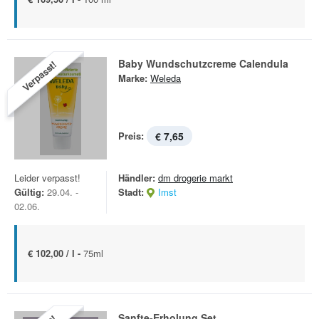
Baby Wundschutzcreme Calendula
Verpasst!
Marke:
Weleda
Preis:
€ 7,65
Leider verpasst!
Händler:
dm drogerie markt
Gültig:
29.04. -
Stadt:
Imst
02.06.
€ 102,00 / l -
75ml
Sanfte-Erholung Set