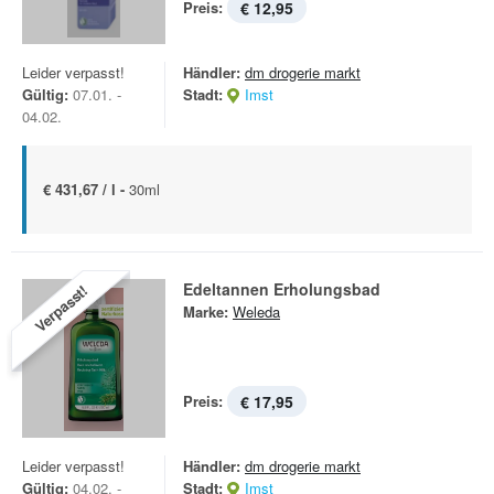
Preis:
€ 12,95
Leider verpasst!
Händler:
dm drogerie markt
Gültig:
07.01. -
Stadt:
Imst
04.02.
€ 431,67 / l -
30ml
Edeltannen Erholungsbad
Verpasst!
Marke:
Weleda
Preis:
€ 17,95
Leider verpasst!
Händler:
dm drogerie markt
Gültig:
04.02. -
Stadt:
Imst