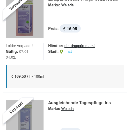
Verpasst!
Marke:
Weleda
Preis:
€ 16,95
Leider verpasst!
Händler:
dm drogerie markt
Gültig:
07.01. -
Stadt:
Imst
04.02.
€ 169,50 / l -
100ml
Ausgleichende Tagespflege Iris
Verpasst!
Marke:
Weleda