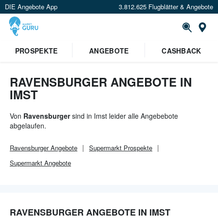
DIE Angebote App
3.812.625 Flugblätter & Angebote
Or
×
PROSPEKTE
ANGEBOTE
CASHBACK
Verrate uns deinen Standort um
Angebote in deiner Nähe
zu
sehen.
RAVENSBURGER ANGEBOTE IN
IMST
Standort festlegen
Von
Ravensburger
sind in Imst leider alle Angebebote
abgelaufen.
Ravensburger
Angebote
Supermarkt
Prospekte
Supermarkt
Angebote
RAVENSBURGER ANGEBOTE IN IMST