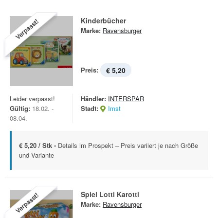
Kinderbücher
Verpasst!
Marke:
Ravensburger
Preis:
€ 5,20
Leider verpasst!
Händler:
INTERSPAR
Gültig:
18.02. -
Stadt:
Imst
08.04.
€ 5,20 / Stk -
Details im Prospekt – Preis variiert je nach Größe
und Variante
Spiel Lotti Karotti
Verpasst!
Marke:
Ravensburger