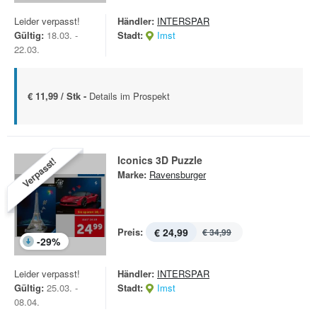
Leider verpasst!
Händler:
INTERSPAR
Gültig:
18.03. -
Stadt:
Imst
22.03.
€ 11,99 / Stk -
Details im Prospekt
Iconics 3D Puzzle
Verpasst!
Marke:
Ravensburger
Preis:
€ 24,99
€ 34,99
-
29
%
Leider verpasst!
Händler:
INTERSPAR
Gültig:
25.03. -
Stadt:
Imst
08.04.