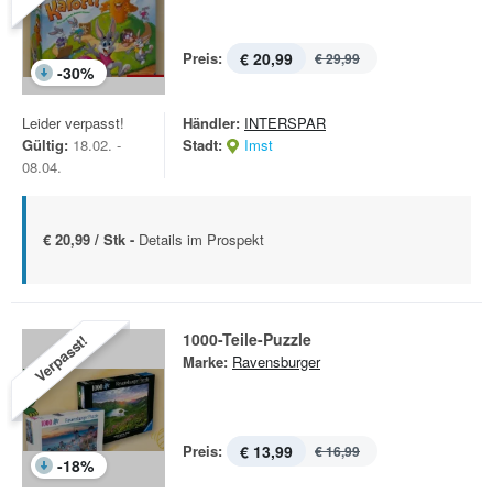
Preis:
€ 20,99
€ 29,99
-
30
%
Leider verpasst!
Händler:
INTERSPAR
Gültig:
18.02. -
Stadt:
Imst
08.04.
€ 20,99 / Stk -
Details im Prospekt
1000-Teile-Puzzle
Verpasst!
Marke:
Ravensburger
Preis:
€ 13,99
€ 16,99
-
18
%