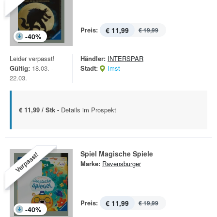
Preis:
€ 11,99
€ 19,99
-
40
%
Leider verpasst!
Händler:
INTERSPAR
Gültig:
18.03. -
Stadt:
Imst
22.03.
€ 11,99 / Stk -
Details im Prospekt
Spiel Magische Spiele
Verpasst!
Marke:
Ravensburger
Preis:
€ 11,99
€ 19,99
-
40
%