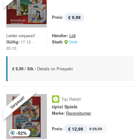
Preis:
€ 9,99
Leider verpasst!
Händler:
Lidl
Gültig:
17.12. -
Stadt:
Imst
20.12.
€ 9,99 / Stk -
Details im Prospekt
Verpasst!
Top Rabatt
tiptoi Spiele
Marke:
Ravensburger
Preis:
€ 12,99
€ 26,99
-
52
%