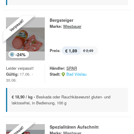
Bergsteiger
Verpasst!
Marke:
Wiesbauer
Preis:
€ 1,89
€ 2,49
-
24
%
Leider verpasst!
Händler:
SPAR
Gültig:
17.06. -
Stadt:
Bad Vöslau
30.06.
€ 18,90 / kg -
Beskada oder Rauchkäsewurst gluten- und
laktosefrei, in Bedienung, 100 g
Spezialitäten Aufschnitt
Verpasst!
Marke:
Wiesbauer