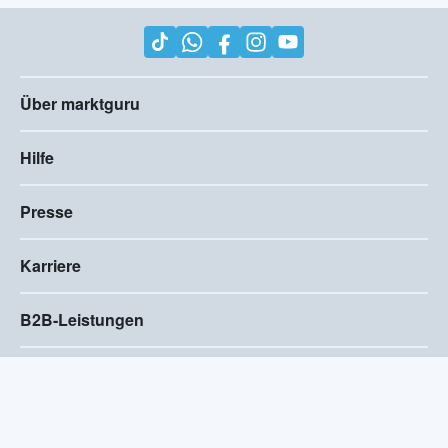
Über marktguru
Hilfe
Presse
Karriere
B2B-Leistungen
Impressum
AGB
Compliance
Barrierefreiheitserklärung
Datenschutz
Privatsphären-Einstellungen
2026
©
Visivo Consulting GmbH