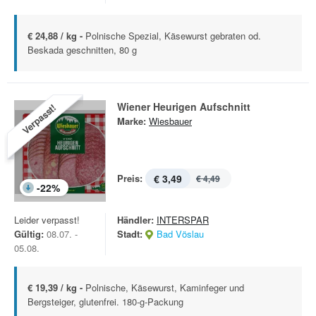
€ 24,88 / kg -
Polnische Spezial, Käsewurst gebraten od.
Beskada geschnitten, 80 g
Wiener Heurigen Aufschnitt
Verpasst!
Marke:
Wiesbauer
Preis:
€ 3,49
€ 4,49
-
22
%
Leider verpasst!
Händler:
INTERSPAR
Gültig:
08.07. -
Stadt:
Bad Vöslau
05.08.
€ 19,39 / kg -
Polnische, Käsewurst, Kaminfeger und
Bergsteiger, glutenfrei. 180-g-Packung