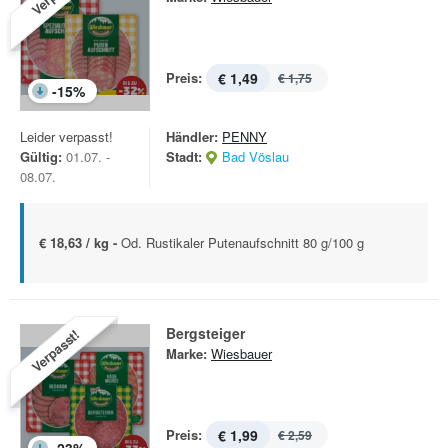
Preis:
€ 1,49
€ 1,75
-
15
%
Leider verpasst!
Händler:
PENNY
Gültig:
01.07. -
Stadt:
Bad Vöslau
08.07.
€ 18,63 / kg -
Od. Rustikaler Putenaufschnitt 80 g/100 g
Bergsteiger
Verpasst!
Marke:
Wiesbauer
Preis:
€ 1,99
€ 2,59