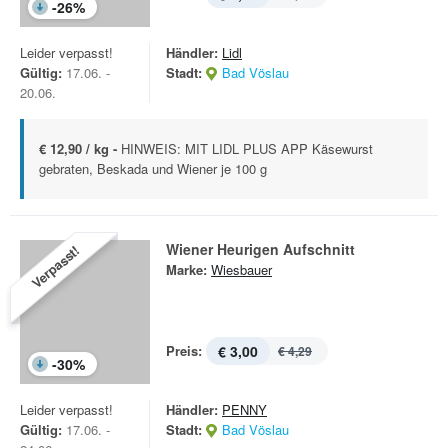
-
26
%
Leider verpasst!
Händler:
Lidl
Gültig:
17.06. -
Stadt:
Bad Vöslau
20.06.
€ 12,90 / kg -
HINWEIS: MIT LIDL PLUS APP Käsewurst
gebraten, Beskada und Wiener je 100 g
Wiener Heurigen Aufschnitt
Verpasst!
Marke:
Wiesbauer
Preis:
€ 3,00
€ 4,29
-
30
%
Leider verpasst!
Händler:
PENNY
Gültig:
17.06. -
Stadt:
Bad Vöslau