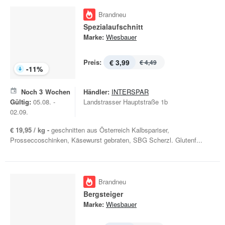
Brandneu
Spezialaufschnitt
Marke:
Wiesbauer
Preis:
€ 3,99
€ 4,49
-
11
%
Noch
3
Wochen
Händler:
INTERSPAR
Gültig:
05.08. -
Landstrasser Hauptstraße 1b
02.09.
€ 19,95 / kg -
geschnitten aus Österreich Kalbspariser,
Prosseccoschinken, Käsewurst gebraten, SBG Scherzl. Glutenf...
Brandneu
Bergsteiger
Marke:
Wiesbauer