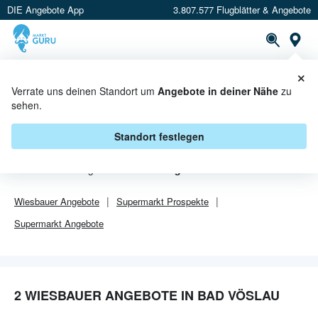
DIE Angebote App
3.807.577 Flugblätter & Angebote
Or
×
PROSPEKTE
ANGEBOTE
CASHBACK
Verrate uns deinen Standort um
Angebote in deiner Nähe
zu
sehen.
WIESBAUER ANGEBOTE IN BAD
VÖSLAU
Standort festlegen
Von
Wiesbauer
gibt es aktuell
2 Angebote in Bad Vöslau
.
Wiesbauer
Angebote
Supermarkt
Prospekte
Supermarkt
Angebote
2 WIESBAUER ANGEBOTE IN BAD VÖSLAU