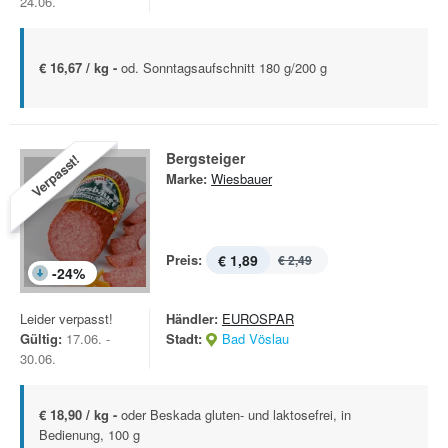
24.06.
€ 16,67 / kg -
od. Sonntagsaufschnitt 180 g/200 g
Bergsteiger
Verpasst!
Marke:
Wiesbauer
Preis:
€ 1,89
€ 2,49
-
24
%
Leider verpasst!
Händler:
EUROSPAR
Gültig:
17.06. -
Stadt:
Bad Vöslau
30.06.
€ 18,90 / kg -
oder Beskada gluten- und laktosefrei, in
Bedienung, 100 g