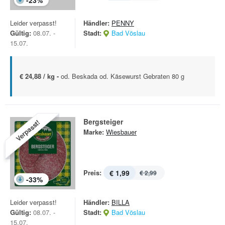
-
23
%
Leider verpasst!
Händler:
PENNY
Gültig:
08.07. -
Stadt:
Bad Vöslau
15.07.
€ 24,88 / kg -
od. Beskada od. Käsewurst Gebraten 80 g
Bergsteiger
Verpasst!
Marke:
Wiesbauer
Preis:
€ 1,99
€ 2,99
-
33
%
Leider verpasst!
Händler:
BILLA
Gültig:
08.07. -
Stadt:
Bad Vöslau
15.07.