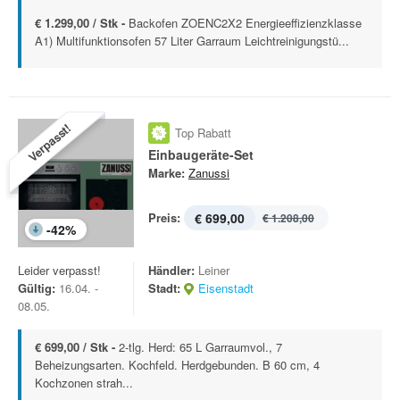
€ 1.299,00 / Stk -
Backofen ZOENC2X2 Energieeffizienzklasse
A1) Multifunktionsofen 57 Liter Garraum Leichtreinigungstü...
Verpasst!
Top Rabatt
Einbaugeräte-Set
Marke:
Zanussi
Preis:
€ 699,00
€ 1.208,00
-
42
%
Leider verpasst!
Händler:
Leiner
Gültig:
16.04. -
Stadt:
Eisenstadt
08.05.
€ 699,00 / Stk -
2-tlg. Herd: 65 L Garraumvol., 7
Beheizungsarten. Kochfeld. Herdgebunden. B 60 cm, 4
Kochzonen strah...