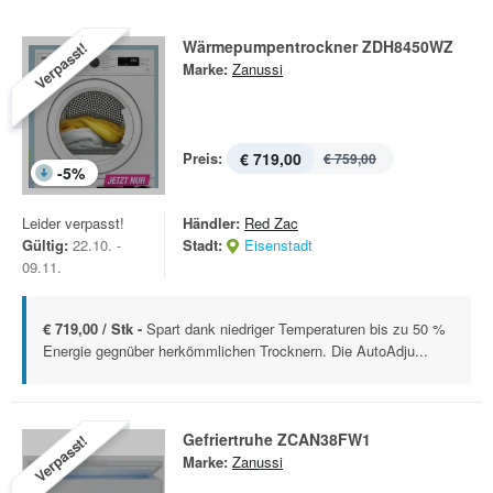
Wärmepumpentrockner ZDH8450WZ
Verpasst!
Marke:
Zanussi
Preis:
€ 719,00
€ 759,00
-
5
%
Leider verpasst!
Händler:
Red Zac
Gültig:
22.10. -
Stadt:
Eisenstadt
09.11.
€ 719,00 / Stk -
Spart dank niedriger Temperaturen bis zu 50 %
Energie gegnüber herkömmlichen Trocknern. Die AutoAdju...
Gefriertruhe ZCAN38FW1
Verpasst!
Marke:
Zanussi