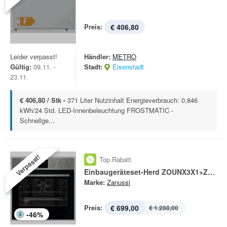
Preis:
€ 406,80
Leider verpasst!
Händler:
METRO
Gültig:
09.11. -
Stadt:
Eisenstadt
23.11.
€ 406,80 / Stk -
371 Liter Nutzinhalt Energieverbrauch: 0,846
kWh/24 Std. LED-Innenbeleuchtung FROSTMATIC -
Schnellge...
Verpasst!
Top Rabatt
Einbaugeräteset-Herd ZOUNX3X1+ZHDN640X
Marke:
Zanussi
Preis:
€ 699,00
€ 1.288,00
-
46
%