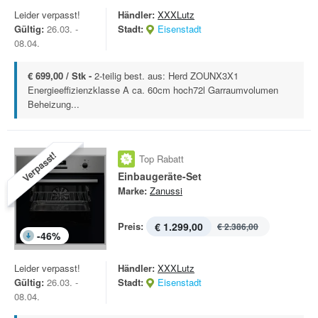
Leider verpasst!
Händler:
XXXLutz
Gültig:
26.03. -
Stadt:
Eisenstadt
08.04.
€ 699,00 / Stk -
2-teilig best. aus: Herd ZOUNX3X1
Energieeffizienzklasse A ca. 60cm hoch72l Garraumvolumen
Beheizung...
Verpasst!
Top Rabatt
Einbaugeräte-Set
Marke:
Zanussi
Preis:
€ 1.299,00
€ 2.386,00
-
46
%
Leider verpasst!
Händler:
XXXLutz
Gültig:
26.03. -
Stadt:
Eisenstadt
08.04.