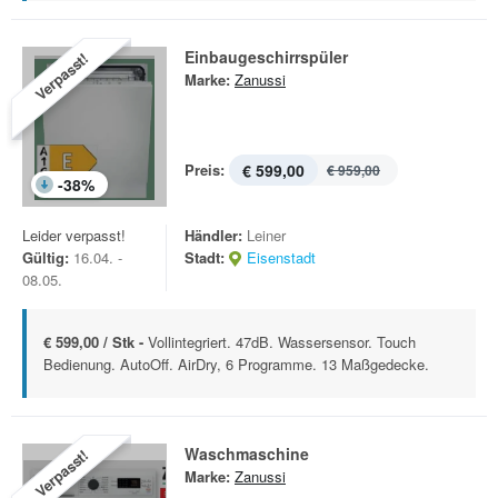
Einbaugeschirrspüler
Verpasst!
Marke:
Zanussi
Preis:
€ 599,00
€ 959,00
-
38
%
Leider verpasst!
Händler:
Leiner
Gültig:
16.04. -
Stadt:
Eisenstadt
08.05.
€ 599,00 / Stk -
Vollintegriert. 47dB. Wassersensor. Touch
Bedienung. AutoOff. AirDry, 6 Programme. 13 Maßgedecke.
Waschmaschine
Verpasst!
Marke:
Zanussi