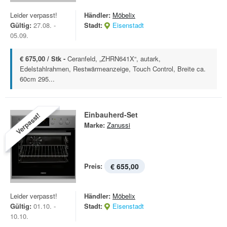
Leider verpasst!
Händler:
Möbelix
Gültig:
27.08. -
Stadt:
Eisenstadt
05.09.
€ 675,00 / Stk -
Ceranfeld, „ZHRN641X“, autark,
Edelstahlrahmen, Restwärmeanzeige, Touch Control, Breite ca.
60cm 295...
Einbauherd-Set
Verpasst!
Marke:
Zanussi
Preis:
€ 655,00
Leider verpasst!
Händler:
Möbelix
Gültig:
01.10. -
Stadt:
Eisenstadt
10.10.