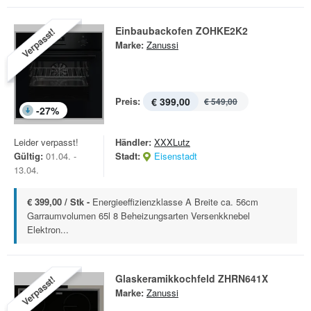
Einbaubackofen ZOHKE2K2
Verpasst!
Marke:
Zanussi
Preis:
€ 399,00
€ 549,00
-
27
%
Leider verpasst!
Händler:
XXXLutz
Gültig:
01.04. -
Stadt:
Eisenstadt
13.04.
€ 399,00 / Stk -
Energieeffizienzklasse A Breite ca. 56cm
Garraumvolumen 65l 8 Beheizungsarten Versenkknebel
Elektron...
Glaskeramikkochfeld ZHRN641X
Verpasst!
Marke:
Zanussi