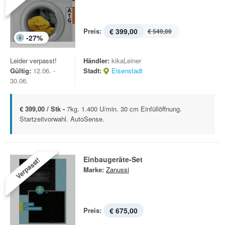
Preis:
€ 399,00
€ 549,00
-
27
%
Leider verpasst!
Händler:
kikaLeiner
Gültig:
12.06. -
Stadt:
Eisenstadt
30.06.
€ 399,00 / Stk -
7kg. 1.400 U/min. 30 cm Einfüllöffnung.
Startzeitvorwahl. AutoSense.
Einbaugeräte-Set
Verpasst!
Marke:
Zanussi
Preis:
€ 675,00