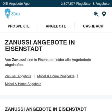
DIE Angebote App
3.807.577 Flugblätter & Angebote
Or
×
PROSPEKTE
ANGEBOTE
CASHBACK
Verrate uns deinen Standort um
Angebote in deiner Nähe
zu
sehen.
ZANUSSI ANGEBOTE IN
EISENSTADT
Standort festlegen
Von
Zanussi
sind in Eisenstadt leider alle Angebebote
abgelaufen.
Zanussi
Angebote
Möbel & Home
Prospekte
Möbel & Home
Angebote
ZANUSSI ANGEBOTE IN EISENSTADT