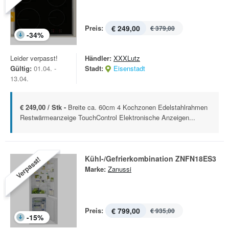
Preis:
€ 249,00
€ 379,00
-
34
%
Leider verpasst!
Händler:
XXXLutz
Gültig:
01.04. -
Stadt:
Eisenstadt
13.04.
€ 249,00 / Stk -
Breite ca. 60cm 4 Kochzonen Edelstahlrahmen
Restwärmeanzeige TouchControl Elektronische Anzeigen...
Kühl-/Gefrierkombination ZNFN18ES3
Verpasst!
Marke:
Zanussi
Preis:
€ 799,00
€ 935,00
-
15
%