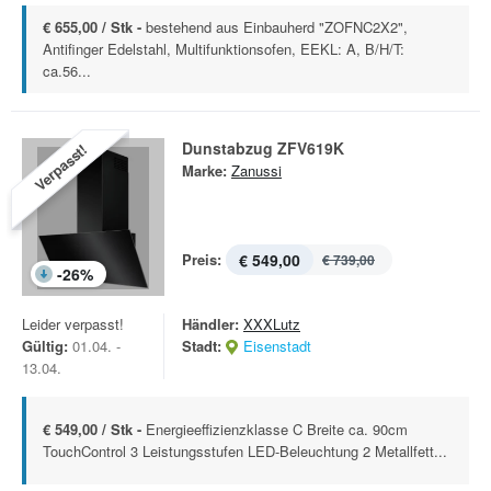
€ 655,00 / Stk -
bestehend aus Einbauherd "ZOFNC2X2",
Antifinger Edelstahl, Multifunktionsofen, EEKL: A, B/H/T:
ca.56...
Dunstabzug ZFV619K
Verpasst!
Marke:
Zanussi
Preis:
€ 549,00
€ 739,00
-
26
%
Leider verpasst!
Händler:
XXXLutz
Gültig:
01.04. -
Stadt:
Eisenstadt
13.04.
€ 549,00 / Stk -
Energieeffizienzklasse C Breite ca. 90cm
TouchControl 3 Leistungsstufen LED-Beleuchtung 2 Metallfett...