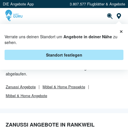
DIE Angebote App
3.807.577 Flugblätter & Angebote
Or
×
PROSPEKTE
ANGEBOTE
CASHBACK
Verrate uns deinen Standort um
Angebote in deiner Nähe
zu
sehen.
ZANUSSI ANGEBOTE IN
RANKWEIL
Standort festlegen
Von
Zanussi
sind in Rankweil leider alle Angebebote
abgelaufen.
Zanussi
Angebote
Möbel & Home
Prospekte
Möbel & Home
Angebote
ZANUSSI ANGEBOTE IN RANKWEIL