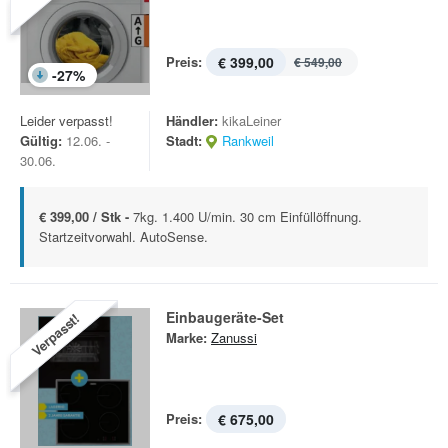
Preis:
€ 399,00
€ 549,00
-
27
%
Leider verpasst!
Händler:
kikaLeiner
Gültig:
12.06. -
Stadt:
Rankweil
30.06.
€ 399,00 / Stk -
7kg. 1.400 U/min. 30 cm Einfüllöffnung.
Startzeitvorwahl. AutoSense.
Einbaugeräte-Set
Verpasst!
Marke:
Zanussi
Preis:
€ 675,00