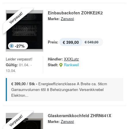
Einbaubackofen ZOHKE2K2
Verpasst!
Marke:
Zanussi
Preis:
€ 399,00
€ 549,00
-
27
%
Leider verpasst!
Händler:
XXXLutz
Gültig:
01.04. -
Stadt:
Rankweil
13.04.
€ 399,00 / Stk -
Energieeffizienzklasse A Breite ca. 56cm
Garraumvolumen 65l 8 Beheizungsarten Versenkknebel
Elektron...
Glaskeramikkochfeld ZHRN641X
Verpasst!
Marke:
Zanussi