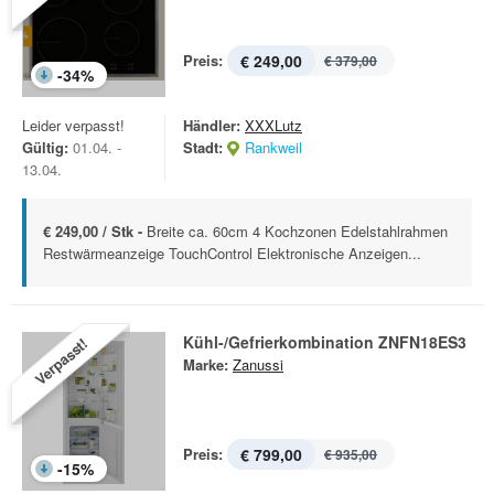
Preis:
€ 249,00
€ 379,00
-
34
%
Leider verpasst!
Händler:
XXXLutz
Gültig:
01.04. -
Stadt:
Rankweil
13.04.
€ 249,00 / Stk -
Breite ca. 60cm 4 Kochzonen Edelstahlrahmen
Restwärmeanzeige TouchControl Elektronische Anzeigen...
Kühl-/Gefrierkombination ZNFN18ES3
Verpasst!
Marke:
Zanussi
Preis:
€ 799,00
€ 935,00
-
15
%