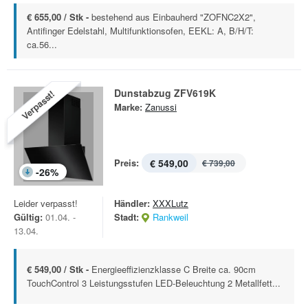
€ 655,00 / Stk -
bestehend aus Einbauherd "ZOFNC2X2",
Antifinger Edelstahl, Multifunktionsofen, EEKL: A, B/H/T:
ca.56...
Dunstabzug ZFV619K
Verpasst!
Marke:
Zanussi
Preis:
€ 549,00
€ 739,00
-
26
%
Leider verpasst!
Händler:
XXXLutz
Gültig:
01.04. -
Stadt:
Rankweil
13.04.
€ 549,00 / Stk -
Energieeffizienzklasse C Breite ca. 90cm
TouchControl 3 Leistungsstufen LED-Beleuchtung 2 Metallfett...