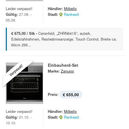
Leider verpasst!
Händler:
Möbelix
Gültig:
27.08. -
Stadt:
Rankweil
05.09.
€ 675,00 / Stk -
Ceranfeld, „ZHRN641X“, autark,
Edelstahlrahmen, Restwärmeanzeige, Touch Control, Breite ca.
60cm 295...
Einbauherd-Set
Verpasst!
Marke:
Zanussi
Preis:
€ 655,00
Leider verpasst!
Händler:
Möbelix
Gültig:
01.10. -
Stadt:
Rankweil
10.10.