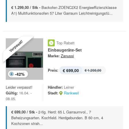
€ 1.299,00 / Stk -
Backofen ZOENC2X2 Energieeffizienzklasse
A1) Multifunktionsofen 57 Liter Garraum Leichtreinigungstü...
Verpasst!
Top Rabatt
Einbaugeräte-Set
Marke:
Zanussi
Preis:
€ 699,00
€ 1.208,00
-
42
%
Leider verpasst!
Händler:
Leiner
Gültig:
16.04. -
Stadt:
Rankweil
08.05.
€ 699,00 / Stk -
2-tlg. Herd: 65 L Garraumvol., 7
Beheizungsarten. Kochfeld. Herdgebunden. B 60 cm, 4
Kochzonen strah...