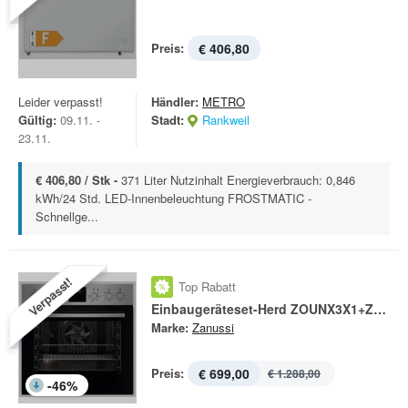
Preis:
€ 406,80
Leider verpasst!
Händler:
METRO
Gültig:
09.11. -
Stadt:
Rankweil
23.11.
€ 406,80 / Stk -
371 Liter Nutzinhalt Energieverbrauch: 0,846
kWh/24 Std. LED-Innenbeleuchtung FROSTMATIC -
Schnellge...
Verpasst!
Top Rabatt
Einbaugeräteset-Herd ZOUNX3X1+ZHDN640X
Marke:
Zanussi
Preis:
€ 699,00
€ 1.288,00
-
46
%