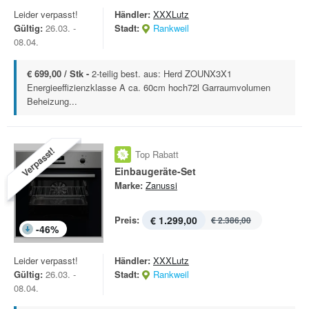
Leider verpasst!
Händler:
XXXLutz
Gültig:
26.03. -
Stadt:
Rankweil
08.04.
€ 699,00 / Stk -
2-teilig best. aus: Herd ZOUNX3X1
Energieeffizienzklasse A ca. 60cm hoch72l Garraumvolumen
Beheizung...
Verpasst!
Top Rabatt
Einbaugeräte-Set
Marke:
Zanussi
Preis:
€ 1.299,00
€ 2.386,00
-
46
%
Leider verpasst!
Händler:
XXXLutz
Gültig:
26.03. -
Stadt:
Rankweil
08.04.