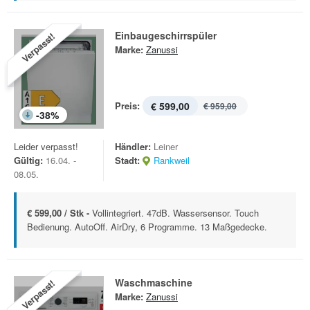
Einbaugeschirrspüler
Verpasst!
Marke:
Zanussi
Preis:
€ 599,00
€ 959,00
-
38
%
Leider verpasst!
Händler:
Leiner
Gültig:
16.04. -
Stadt:
Rankweil
08.05.
€ 599,00 / Stk -
Vollintegriert. 47dB. Wassersensor. Touch
Bedienung. AutoOff. AirDry, 6 Programme. 13 Maßgedecke.
Waschmaschine
Verpasst!
Marke:
Zanussi