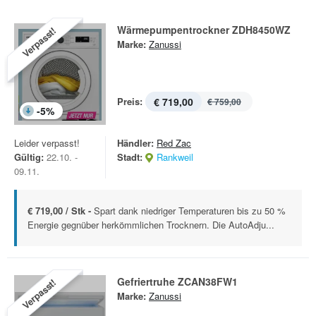
Wärmepumpentrockner ZDH8450WZ
Verpasst!
Marke:
Zanussi
Preis:
€ 719,00
€ 759,00
-
5
%
Leider verpasst!
Händler:
Red Zac
Gültig:
22.10. -
Stadt:
Rankweil
09.11.
€ 719,00 / Stk -
Spart dank niedriger Temperaturen bis zu 50 %
Energie gegnüber herkömmlichen Trocknern. Die AutoAdju...
Gefriertruhe ZCAN38FW1
Verpasst!
Marke:
Zanussi