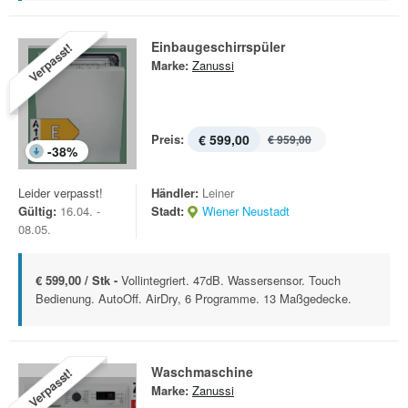
Einbaugeschirrspüler
Verpasst!
Marke:
Zanussi
Preis:
€ 599,00
€ 959,00
-
38
%
Leider verpasst!
Händler:
Leiner
Gültig:
16.04. -
Stadt:
Wiener Neustadt
08.05.
€ 599,00 / Stk -
Vollintegriert. 47dB. Wassersensor. Touch
Bedienung. AutoOff. AirDry, 6 Programme. 13 Maßgedecke.
Waschmaschine
Verpasst!
Marke:
Zanussi