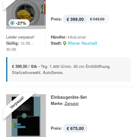
Preis:
€ 399,00
€ 549,00
-
27
%
Leider verpasst!
Händler:
kikaLeiner
Gültig:
12.06. -
Stadt:
Wiener Neustadt
30.06.
€ 399,00 / Stk -
7kg. 1.400 U/min. 30 cm Einfüllöffnung.
Startzeitvorwahl. AutoSense.
Einbaugeräte-Set
Verpasst!
Marke:
Zanussi
Preis:
€ 675,00