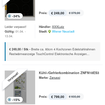
Preis:
€ 249,00
€ 379,00
-
34
%
Leider verpasst!
Händler:
XXXLutz
Gültig:
01.04. -
Stadt:
Wiener Neustadt
13.04.
€ 249,00 / Stk -
Breite ca. 60cm 4 Kochzonen Edelstahlrahmen
Restwärmeanzeige TouchControl Elektronische Anzeigen...
Kühl-/Gefrierkombination ZNFN18ES3
Verpasst!
Marke:
Zanussi
Preis:
€ 799,00
€ 935,00
-
15
%