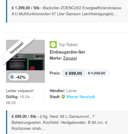
€ 1.299,00 / Stk -
Backofen ZOENC2X2 Energieeffizienzklasse
A1) Multifunktionsofen 57 Liter Garraum Leichtreinigungstü...
Verpasst!
Top Rabatt
Einbaugeräte-Set
Marke:
Zanussi
Preis:
€ 699,00
€ 1.208,00
-
42
%
Leider verpasst!
Händler:
Leiner
Gültig:
16.04. -
Stadt:
Wiener Neustadt
08.05.
€ 699,00 / Stk -
2-tlg. Herd: 65 L Garraumvol., 7
Beheizungsarten. Kochfeld. Herdgebunden. B 60 cm, 4
Kochzonen strah...