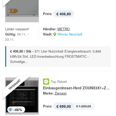
Preis:
€ 406,80
Leider verpasst!
Händler:
METRO
Gültig:
09.11. -
Stadt:
Wiener Neustadt
23.11.
€ 406,80 / Stk -
371 Liter Nutzinhalt Energieverbrauch: 0,846
kWh/24 Std. LED-Innenbeleuchtung FROSTMATIC -
Schnellge...
Verpasst!
Top Rabatt
Einbaugeräteset-Herd ZOUNX3X1+ZHDN640X
Marke:
Zanussi
Preis:
€ 699,00
€ 1.288,00
-
46
%