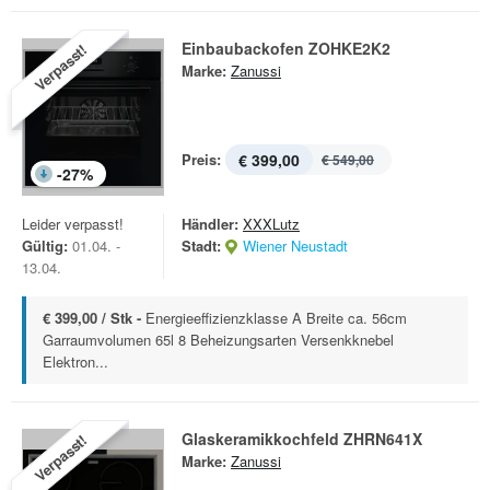
Einbaubackofen ZOHKE2K2
Verpasst!
Marke:
Zanussi
Preis:
€ 399,00
€ 549,00
-
27
%
Leider verpasst!
Händler:
XXXLutz
Gültig:
01.04. -
Stadt:
Wiener Neustadt
13.04.
€ 399,00 / Stk -
Energieeffizienzklasse A Breite ca. 56cm
Garraumvolumen 65l 8 Beheizungsarten Versenkknebel
Elektron...
Glaskeramikkochfeld ZHRN641X
Verpasst!
Marke:
Zanussi