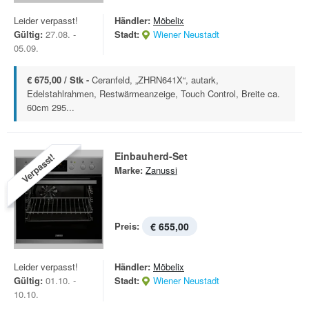
Leider verpasst!
Händler:
Möbelix
Gültig:
27.08. -
Stadt:
Wiener Neustadt
05.09.
€ 675,00 / Stk -
Ceranfeld, „ZHRN641X“, autark,
Edelstahlrahmen, Restwärmeanzeige, Touch Control, Breite ca.
60cm 295...
Einbauherd-Set
Verpasst!
Marke:
Zanussi
Preis:
€ 655,00
Leider verpasst!
Händler:
Möbelix
Gültig:
01.10. -
Stadt:
Wiener Neustadt
10.10.