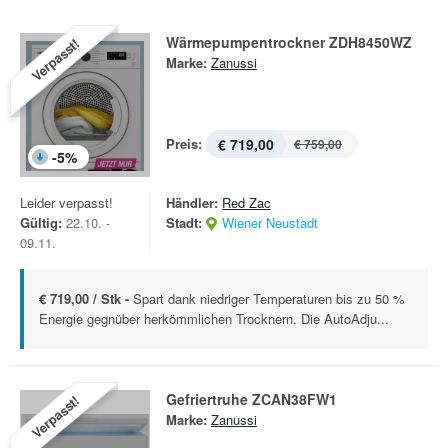
Wärmepumpentrockner ZDH8450WZ
Verpasst!
Marke:
Zanussi
Preis:
€ 719,00
€ 759,00
-
5
%
Leider verpasst!
Händler:
Red Zac
Gültig:
22.10. -
Stadt:
Wiener Neustadt
09.11.
€ 719,00 / Stk -
Spart dank niedriger Temperaturen bis zu 50 %
Energie gegnüber herkömmlichen Trocknern. Die AutoAdju...
Gefriertruhe ZCAN38FW1
Verpasst!
Marke:
Zanussi