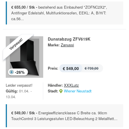
€ 655,00 / Stk -
bestehend aus Einbauherd "ZOFNC2X2",
Antifinger Edelstahl, Multifunktionsofen, EEKL: A, B/H/T:
ca.56...
Dunstabzug ZFV619K
Verpasst!
Marke:
Zanussi
Preis:
€ 549,00
€ 739,00
-
26
%
Leider verpasst!
Händler:
XXXLutz
Gültig:
01.04. -
Stadt:
Wiener Neustadt
13.04.
€ 549,00 / Stk -
Energieeffizienzklasse C Breite ca. 90cm
TouchControl 3 Leistungsstufen LED-Beleuchtung 2 Metallfett...