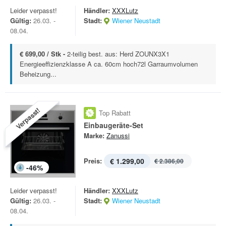
Leider verpasst!
Händler:
XXXLutz
Gültig:
26.03. -
Stadt:
Wiener Neustadt
08.04.
€ 699,00 / Stk -
2-teilig best. aus: Herd ZOUNX3X1
Energieeffizienzklasse A ca. 60cm hoch72l Garraumvolumen
Beheizung...
Verpasst!
Top Rabatt
Einbaugeräte-Set
Marke:
Zanussi
Preis:
€ 1.299,00
€ 2.386,00
-
46
%
Leider verpasst!
Händler:
XXXLutz
Gültig:
26.03. -
Stadt:
Wiener Neustadt
08.04.