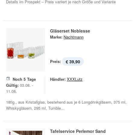
Details im Prospekt – Preis variiert je nach Größe und Variante
Gläserset Noblesse
Marke:
Nachtmann
Preis:
€ 39,90
Noch
5
Tage
Händler:
XXXLutz
Gültig:
03.08. -
11.08.
18tlg., aus Kristallglas, bestehend aus je 6 Longdrinkgläsern, 375 ml,
Whiskygläsern, 295 ml, Tumble...
Tafelservice Perlemor Sand