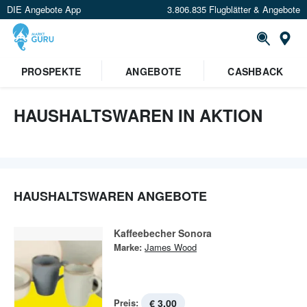
DIE Angebote App
3.806.835 Flugblätter & Angebote
St
PROSPEKTE
ANGEBOTE
CASHBACK
HAUSHALTSWAREN IN AKTION
HAUSHALTSWAREN ANGEBOTE
Kaffeebecher Sonora
Marke:
James Wood
Preis:
€ 3,00