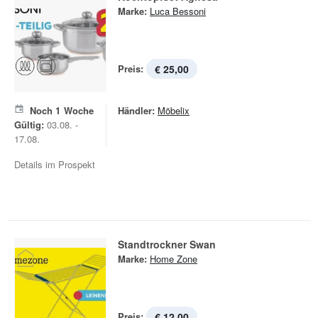
Marke:
Luca Bessoni
Preis:
€ 25,00
Noch
1
Woche
Händler:
Möbelix
Gültig:
03.08. -
17.08.
Details im Prospekt
Standtrockner Swan
Marke:
Home Zone
Preis:
€ 12,00