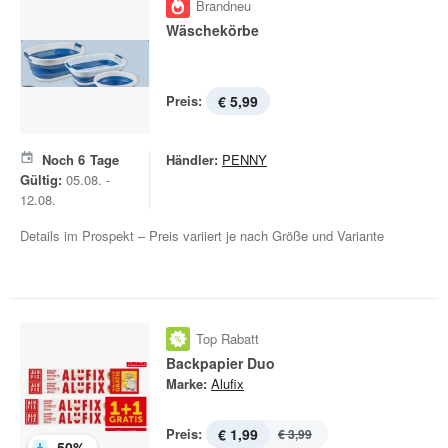
Brandneu
Wäschekörbe
Preis:
€ 5,99
Noch
6
Tage
Händler:
PENNY
Gültig:
05.08. -
12.08.
Details im Prospekt – Preis variiert je nach Größe und Variante
Top Rabatt
Backpapier Duo
Marke:
Alufix
Preis:
€ 1,99
€ 3,99
-
50
%