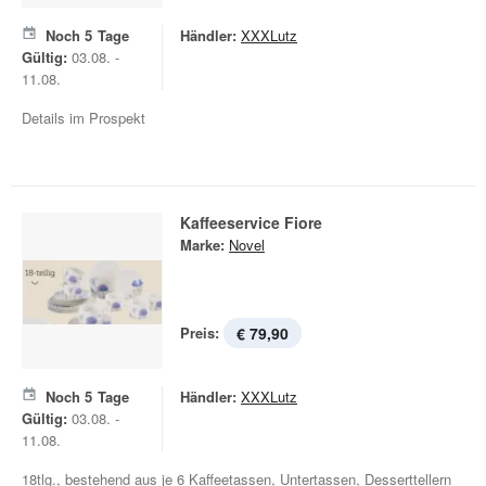
Noch
5
Tage
Händler:
XXXLutz
Gültig:
03.08. -
11.08.
Details im Prospekt
Kaffeeservice Fiore
Marke:
Novel
Preis:
€ 79,90
Noch
5
Tage
Händler:
XXXLutz
Gültig:
03.08. -
11.08.
18tlg., bestehend aus je 6 Kaffeetassen, Untertassen, Desserttellern