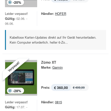
-
20
%
Leider verpasst!
Händler:
HOFER
Gültig:
02.06. -
06.06.
Kabellose Karten-Updates direkt auf Ihr Gerät herunterladen.
Kein Computer erforderlich. heller 6-Zo...
Zūmo XT
Verpasst!
Marke:
Garmin
Preis:
€ 360,00
€ 499,99
-
28
%
Leider verpasst!
Händler:
0815
Gültig:
17.07. -