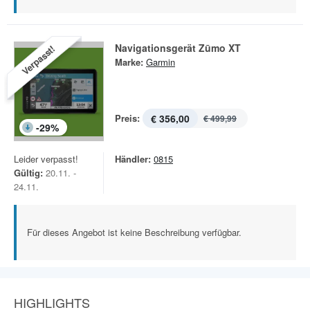
Navigationsgerät Zūmo XT
Verpasst!
Marke:
Garmin
Preis:
€ 356,00
€ 499,99
-
29
%
Leider verpasst!
Händler:
0815
Gültig:
20.11. -
24.11.
Für dieses Angebot ist keine Beschreibung verfügbar.
HIGHLIGHTS