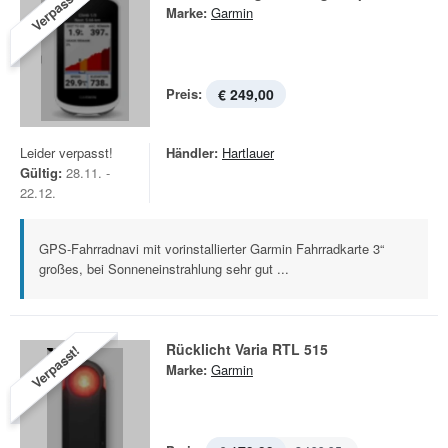
Verpasst!
Marke:
Garmin
Preis:
€ 249,00
Leider verpasst!
Händler:
Hartlauer
Gültig:
28.11. -
22.12.
GPS-Fahrradnavi mit vorinstallierter Garmin Fahrradkarte 3“
großes, bei Sonneneinstrahlung sehr gut ...
Rücklicht Varia RTL 515
Verpasst!
Marke:
Garmin