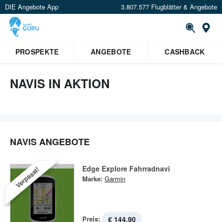
DIE Angebote App
3.807.577 Flugblätter & Angebote
St
PROSPEKTE
ANGEBOTE
CASHBACK
NAVIS IN AKTION
NAVIS ANGEBOTE
Edge Explore Fahrradnavi
Verpasst!
Marke:
Garmin
Preis:
€ 144,90