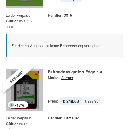
Leider verpasst!
Händler:
0815
Gültig:
05.07. -
09.07.
Für dieses Angebot ist keine Beschreibung verfügbar.
Fahrradnavigation Edge 530
Verpasst!
Marke:
Garmin
Preis:
€ 249,00
€ 299,95
-
17
%
Leider verpasst!
Händler:
Hartlauer
Gültig:
26.09. -