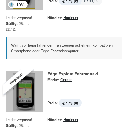
Preis:
€ 179,99
€ 199,95
-
10
%
Leider verpasst!
Händler:
Hartlauer
Gültig:
28.11. -
22.12.
Warnt vor heranfahrenden Fahrzeugen auf einem kompatiblen
Smartphone oder Edge Fahrradcomputer
Edge Explore Fahrradnavi
Verpasst!
Marke:
Garmin
Preis:
€ 179,00
Leider verpasst!
Händler:
Hartlauer
Gültig:
28.11. -