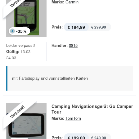
Verpasst!
Marke:
Garmin
Preis:
€ 194,99
€ 299,99
-
35
%
Leider verpasst!
Händler:
0815
Gültig:
13.03. -
24.03.
mit Farbdisplay und vorinstallierten Karten
Camping Navigationsgerät Go Camper
Verpasst!
Tour
Marke:
TomTom
Preis:
€ 199,00
€ 249,00