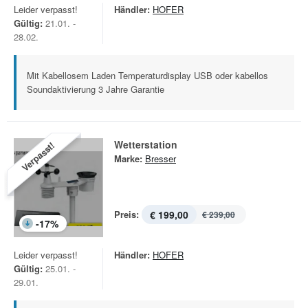
Leider verpasst!
Händler:
HOFER
Gültig:
21.01. -
28.02.
Mit Kabellosem Laden Temperaturdisplay USB oder kabellos
Soundaktivierung 3 Jahre Garantie
Wetterstation
Verpasst!
Marke:
Bresser
Preis:
€ 199,00
€ 239,00
-
17
%
Leider verpasst!
Händler:
HOFER
Gültig:
25.01. -
29.01.