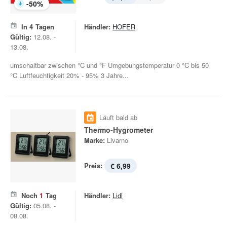
-
50
%
In
4
Tagen
Händler:
HOFER
Gültig:
12.08. -
13.08.
umschaltbar zwischen °C und °F Umgebungstemperatur 0 °C bis 50
°C Luftfeuchtigkeit 20% - 95% 3 Jahre...
Läuft bald ab
Thermo-Hygrometer
Marke:
Livarno
Preis:
€ 6,99
Noch
1
Tag
Händler:
Lidl
Gültig:
05.08. -
08.08.