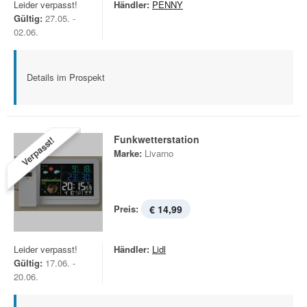
Leider verpasst!
Händler:
PENNY
Gültig:
27.05. -
02.06.
Details im Prospekt
Funkwetterstation
Verpasst!
Marke:
Livarno
Preis:
€ 14,99
Leider verpasst!
Händler:
Lidl
Gültig:
17.06. -
20.06.