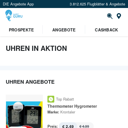
DIE Angebote App
3.812.625 Flugblätter & Angebote
St
PROSPEKTE
ANGEBOTE
CASHBACK
UHREN IN AKTION
UHREN ANGEBOTE
Top Rabatt
Thermometer Hygrometer
Marke:
Krontaler
Preis:
€ 2,49
€ 4,99