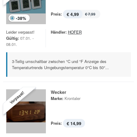
Preis:
€ 4,99
€ 7,99
-
38
%
Leider verpasst!
Händler:
HOFER
Gültig:
07.01. -
08.01.
3-Teilig umschaltbar zwischen °C und °F Anzeige des
Temperaturtrends Umgebungstemperatur 0°C bis 50°...
Wecker
Verpasst!
Marke:
Krontaler
Preis:
€ 14,99