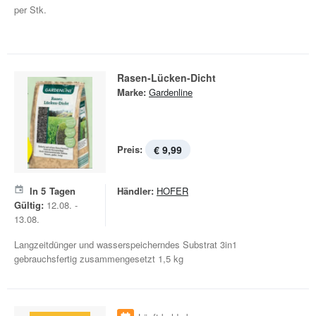
per Stk.
Rasen-Lücken-Dicht
Marke:
Gardenline
Preis:
€ 9,99
In
5
Tagen
Händler:
HOFER
Gültig:
12.08. -
13.08.
Langzeitdünger und wasserspeicherndes Substrat 3in1
gebrauchsfertig zusammengesetzt 1,5 kg