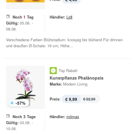
Noch
1
Tag
Händler:
Lidl
Gültig:
05.08. -
08.08.
Verschiedene Farben Blühstadium: knospig bis blühend Für drinnen
und draußen Ø-Schale: 19 cm; Höhe...
Top Rabatt
Kunstpflanze Phalänopsis
Marke:
Modern Living
Preis:
€ 9,99
€ 22,99
-
57
%
Noch
3
Tage
Händler:
mömax
Gültig:
03.08. -
10.08.