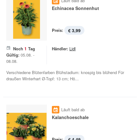
Läuft bald ab
Echinacea Sonnenhut
Preis:
€ 3,99
Noch
1
Tag
Händler:
Lidl
Gültig:
05.08. -
08.08.
Verschiedene Blütenfarben Blühstadium: knospig bis blühend Für
draußen Winterhart Ø-Topf: 13 cm; Hö...
Läuft bald ab
Kalanchoeschale
Preis:
€ 4,49