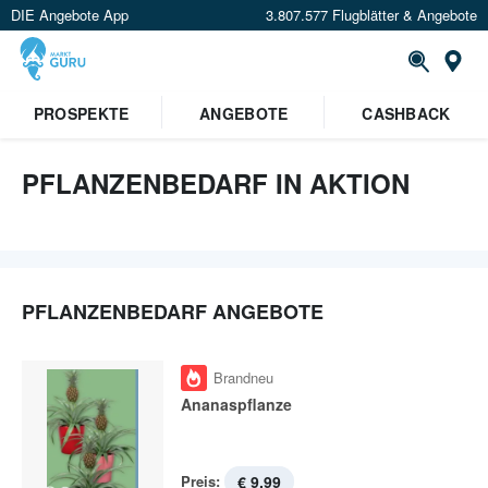
DIE Angebote App
3.807.577 Flugblätter & Angebote
St
PROSPEKTE
ANGEBOTE
CASHBACK
PFLANZENBEDARF IN AKTION
PFLANZENBEDARF ANGEBOTE
Brandneu
Ananaspflanze
Preis:
€ 9,99