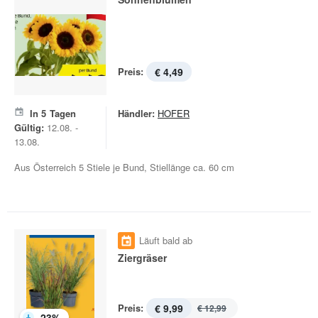
Preis:
€ 4,49
In
5
Tagen
Händler:
HOFER
Gültig:
12.08. -
13.08.
Aus Österreich 5 Stiele je Bund, Stiellänge ca. 60 cm
Läuft bald ab
Ziergräser
Preis:
€ 9,99
€ 12,99
-
23
%