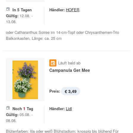
In
5
Tagen
Händler:
HOFER
Gültig:
12.08. -
13.08.
oder Catharanthus Soiree im 14-cm-Topf oder Chrysanthemen-Trio
Balkonkasten, Länge: ca. 25 cm
Läuft bald ab
Campanula Get Mee
Preis:
€ 3,49
Noch
1
Tag
Händler:
Lidl
Gültig:
05.08. -
08.08.
Blütenfarben: lila oder weiß Blühstadium: knospig bis blühend Für