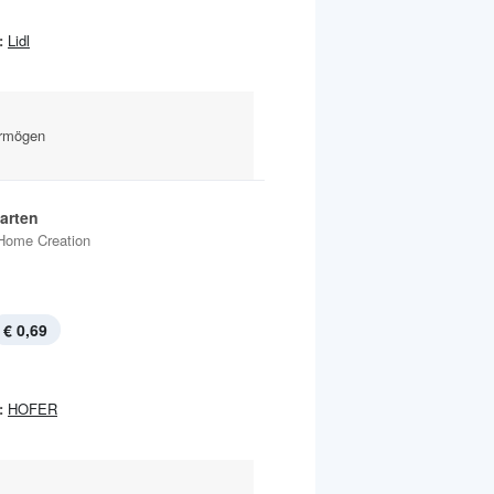
:
Lidl
ermögen
arten
Home Creation
€ 0,69
:
HOFER