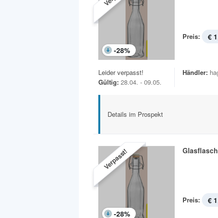
Preis:
€ 1
-
28
%
Leider verpasst!
Händler:
ha
Gültig:
28.04. - 09.05.
Details im Prospekt
Glasflasc
Verpasst!
Preis:
€ 1
-
28
%