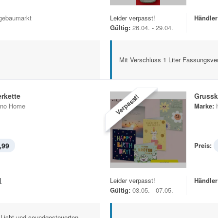
gebaumarkt
Leider verpasst!
Händler
Gültig:
26.04. - 29.04.
Mit Verschluss 1 Liter Fassungsv
rkette
Grussk
Verpasst!
rno Home
Marke:
,99
Preis:
l
Leider verpasst!
Händler
Gültig:
03.05. - 07.05.
Licht und soundgesteuerten