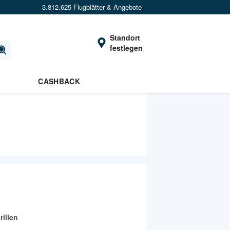
3.812.625 Flugblätter & Angebote
Standort
festlegen
CASHBACK
illen