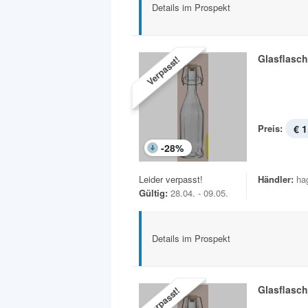
Details im Prospekt
Glasflasc
Verpasst!
Preis:
€ 1
-
28
%
Leider verpasst!
Händler:
ha
Gültig:
28.04. - 09.05.
Details im Prospekt
Glasflasc
Verpasst!