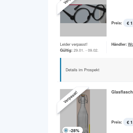
Preis:
€ 1
Leider verpasst!
Händler:
Wo
Gültig:
29.01. - 09.02.
Details im Prospekt
Glasflasc
Verpasst!
Preis:
€ 1
-
28
%