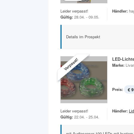
Leider verpasst!
Händler:
ha
Gültig:
28.04. - 09.05.
Details im Prospekt
LED-Lichte
Verpasst!
Marke:
Liva
Preis:
€ 9
Leider verpasst!
Händler:
Lid
Gültig:
22.04. - 25.04.
mit Audiosensor 100 LEDs mit buntem 