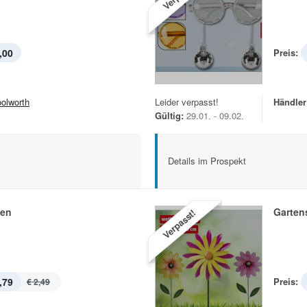
,00
Preis:
olworth
Leider verpasst!
Händler
Gültig:
29.01. - 09.02.
Details im Prospekt
hen
Garten
Verpasst!
,79
Preis:
€ 2,49