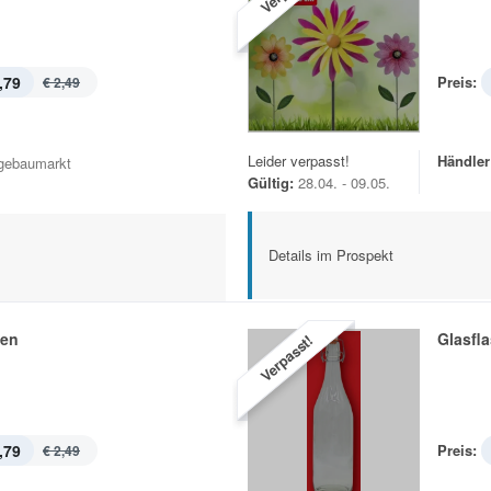
,79
Preis:
€ 2,49
Leider verpasst!
Händler
gebaumarkt
Gültig:
28.04. - 09.05.
Details im Prospekt
hen
Glasfl
Verpasst!
,79
Preis:
€ 2,49