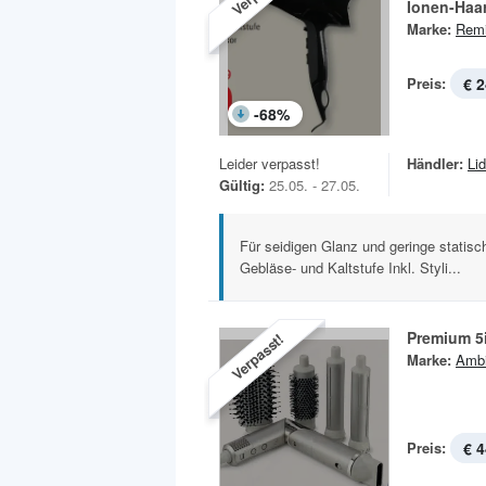
Ionen-Haa
Marke:
Remi
Preis:
€ 2
-
68
%
Leider verpasst!
Händler:
Lid
Gültig:
25.05. - 27.05.
Für seidigen Glanz und geringe statisc
Gebläse- und Kaltstufe Inkl. Styli...
Premium 5i
Verpasst!
Marke:
Amb
Preis:
€ 4