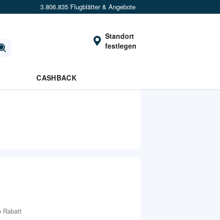
3.806.835 Flugblätter & Angebote
Standort
festlegen
CASHBACK
 Rabatt