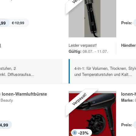
,99
Preis:
€ 12,99
l
Leider verpasst!
Händler
Gültig:
08.07. - 11.07.
tufen, 2
4-in-1: für Volumen, Trocknen, Sty
kl. Diffusoraufsa...
und Temperaturstufen und Kalt...
e Ionen-Warmluftbürste
Ionen-
Verpasst!
 Beauty
Marke:
4,99
Preis:
-
23
%