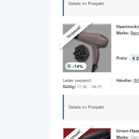
Details im Prospekt
Haartrock
Verpasst!
Marke:
Remi
Preis:
€ 2
-
14
%
Leider verpasst!
Händler:
IN
Gültig:
17.06. - 08.07.
Details im Prospekt
Ionen-Haa
Verpasst!
Marke:
Cien