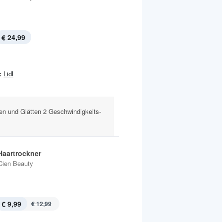
€ 24,99
:
Lidl
len und Glätten 2 Geschwindigkeits-
Haartrockner
Cien Beauty
€ 9,99
€ 12,99