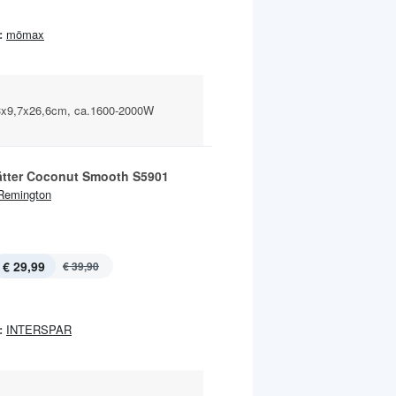
:
mömax
2,3x9,7x26,6cm, ca.1600-2000W
ätter Coconut Smooth S5901
Remington
€ 29,99
€ 39,90
:
INTERSPAR