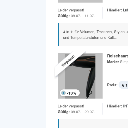
Leider verpasst!
Händler:
Lid
Gültig:
08.07. - 11.07.
4-in-1: für Volumen, Trocknen, Stylen 
und Temperaturstufen und Kalt...
Reisehaar
Verpasst!
Marke:
Simp
Preis:
€ 1
-
13
%
Leider verpasst!
Händler:
IN
Gültig:
08.07. - 29.07.