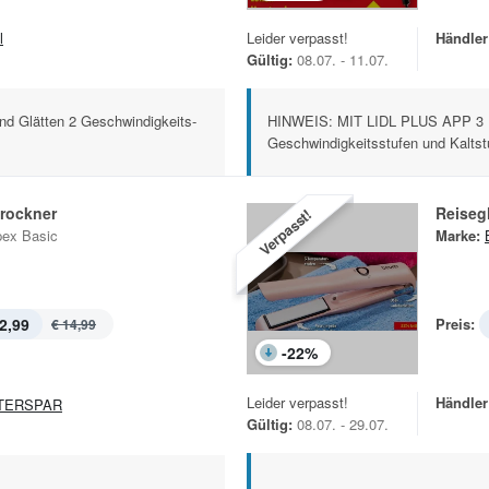
l
Leider verpasst!
Händler
Gültig:
08.07. - 11.07.
und Glätten 2 Geschwindigkeits-
HINWEIS: MIT LIDL PLUS APP 3 H
Geschwindigkeitsstufen und Kaltstuf
trockner
Reiseg
Verpasst!
ex Basic
Marke:
2,99
Preis:
€ 14,99
-
22
%
Leider verpasst!
Händler
TERSPAR
Gültig:
08.07. - 29.07.