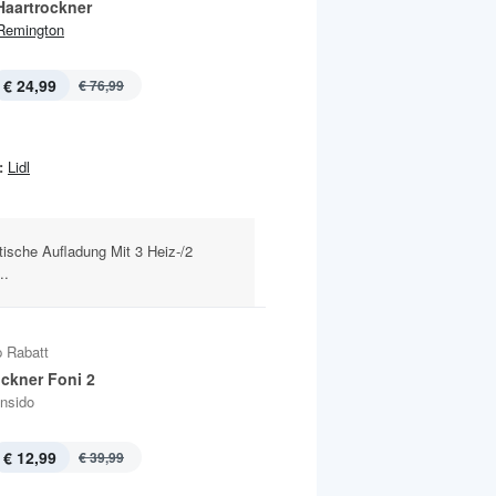
Haartrockner
Remington
€ 24,99
€ 76,99
:
Lidl
tische Aufladung Mit 3 Heiz-/2
..
 Rabatt
ockner Foni 2
Insido
€ 12,99
€ 39,99