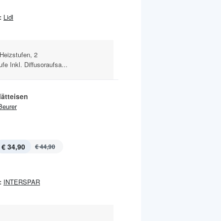
:
Lidl
eizstufen, 2
e Inkl. Diffusoraufsa...
lätteisen
Beurer
€ 34,90
€ 44,90
:
INTERSPAR