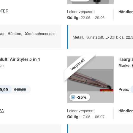
OFER
Leider verpasst!
Händler
Gültig:
22.06. - 29.06.
ocken, Bürsten, Düse) schonendes
Metall, Kunststoff, LxBxH: ca. 2
lti Air Styler 5 in 1
Haargl
Verpasst!
on
Marke:
9,99
Preis:
€ 89,99
-
25
%
PA
Leider verpasst!
Händler
Gültig:
17.06. - 08.07.