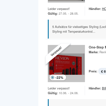
Leider verpasst!
Händler:
H
Gültig:
27.05. - 28.05.
5 Aufsätze für vielseitiges Styling (L
Styling mit Temperaturkontrol...
One-Step Mu
Verpasst!
Marke:
Revl
Preis:
€ 6
-
22
%
Leider verpasst!
Händler:
BI
Gültig:
10.06. - 24.06.