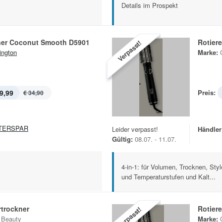
Details im Prospekt
ner Coconut Smooth D5901
Rotier
Verpasst!
ngton
Marke:
9,99
Preis:
€ 34,90
TERSPAR
Leider verpasst!
Händler
Gültig:
08.07. - 11.07.
4-in-1: für Volumen, Trocknen, Sty
und Temperaturstufen und Kalt...
rtrockner
Rotier
Verpasst!
 Beauty
Marke: