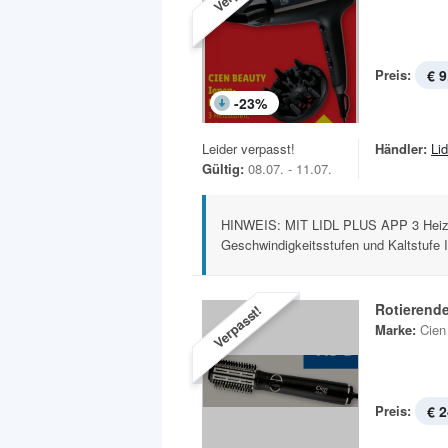
Preis:
€ 9
-
23
%
Leider verpasst!
Händler:
Lid
Gültig:
08.07. - 11.07.
HINWEIS: MIT LIDL PLUS APP 3 Heizs
Geschwindigkeitsstufen und Kaltstufe In
Rotierend
Verpasst!
Marke:
Cien
Preis:
€ 2