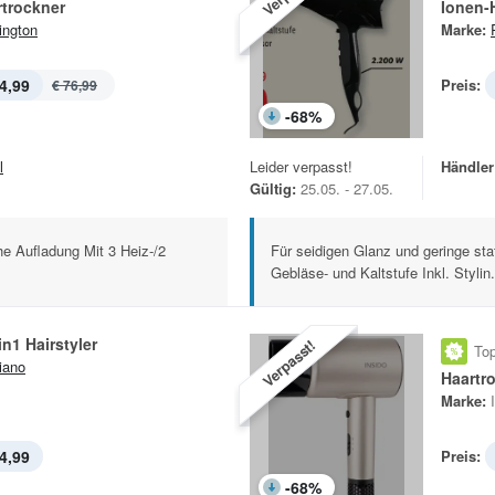
rtrockner
Ionen-
ngton
Marke:
4,99
Preis:
€ 76,99
-
68
%
l
Leider verpasst!
Händler
Gültig:
25.05. - 27.05.
he Aufladung Mit 3 Heiz-/2
Für seidigen Glanz und geringe sta
Gebläse- und Kaltstufe Inkl. Stylin.
n1 Hairstyler
Verpasst!
Top
iano
Haartr
Marke:
4,99
Preis:
-
68
%