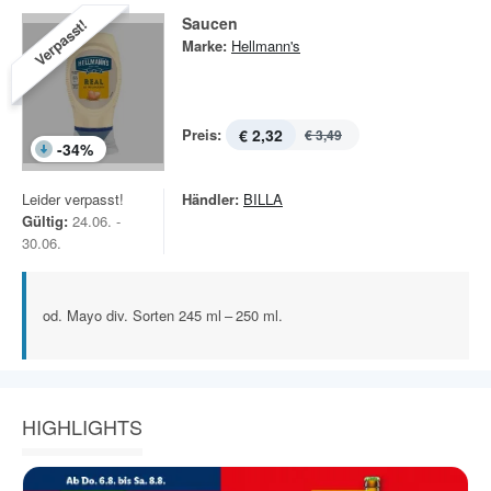
Saucen
Verpasst!
Marke:
Hellmann's
Preis:
€ 2,32
€ 3,49
-
34
%
Leider verpasst!
Händler:
BILLA
Gültig:
24.06. -
30.06.
od. Mayo div. Sorten 245 ml – 250 ml.
HIGHLIGHTS