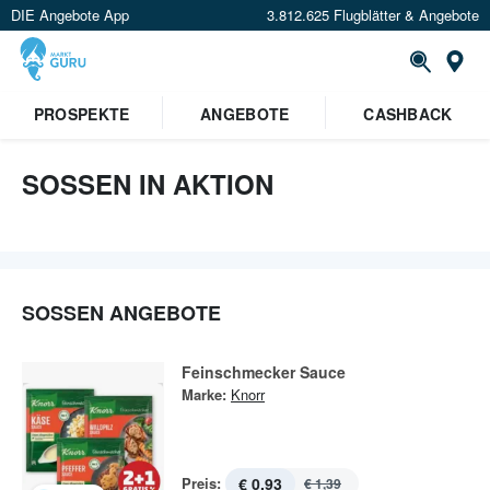
DIE Angebote App
3.812.625 Flugblätter & Angebote
St
×
PROSPEKTE
ANGEBOTE
CASHBACK
Verrate uns deinen Standort um
Angebote in deiner Nähe
zu
sehen.
SOSSEN IN AKTION
Standort festlegen
SOSSEN ANGEBOTE
Feinschmecker Sauce
Marke:
Knorr
Preis:
€ 0,93
€ 1,39