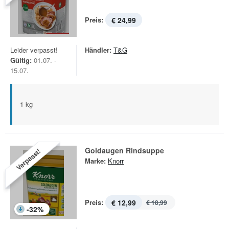
Preis:
€ 24,99
Leider verpasst!
Händler:
T&G
Gültig:
01.07. -
15.07.
1 kg
Goldaugen Rindsuppe
Verpasst!
Marke:
Knorr
Preis:
€ 12,99
€ 18,99
-
32
%