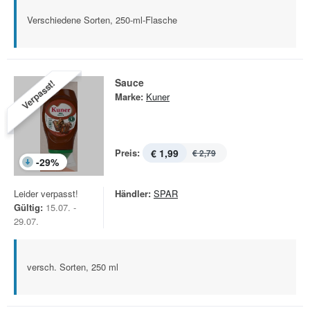
Verschiedene Sorten, 250-ml-Flasche
Sauce
Verpasst!
Marke:
Kuner
Preis:
€ 1,99
€ 2,79
-
29
%
Leider verpasst!
Händler:
SPAR
Gültig:
15.07. -
29.07.
versch. Sorten, 250 ml