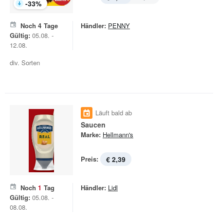
-
33
%
Noch
4
Tage
Händler:
PENNY
Gültig:
05.08. -
12.08.
div. Sorten
Läuft bald ab
Saucen
Marke:
Hellmann's
Preis:
€ 2,39
Noch
1
Tag
Händler:
Lidl
Gültig:
05.08. -
08.08.