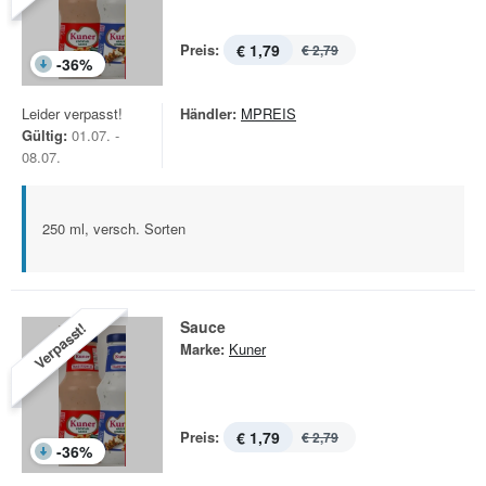
Preis:
€ 1,79
€ 2,79
-
36
%
Leider verpasst!
Händler:
MPREIS
Gültig:
01.07. -
08.07.
250 ml, versch. Sorten
Sauce
Verpasst!
Marke:
Kuner
Preis:
€ 1,79
€ 2,79
-
36
%