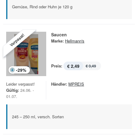
Gemüse, Rind oder Huhn je 120 g
Saucen
Verpasst!
Marke:
Hellmann's
Preis:
€ 2,49
€ 3,49
-
29
%
Leider verpasst!
Händler:
MPREIS
Gültig:
24.06. -
01.07.
245 – 250 ml, versch. Sorten