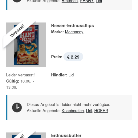
Aktuelle Angebote:
Brötchen
,
PENNY
,
Lidl
Riesen-Erdnussflips
Verpasst!
Marke:
Mcennedy
Preis:
€ 2,29
Leider verpasst!
Händler:
Lidl
Gültig:
10.06. -
13.06.
Dieses Angebot ist leider nicht mehr verfügbar.
Aktuelle Angebote:
Knabbereien
,
Lidl
,
HOFER
Erdnussbutter