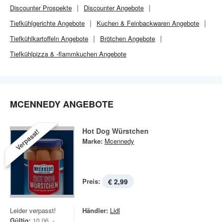
Discounter
Prospekte
Discounter
Angebote
Tiefkühlgerichte Angebote
Kuchen & Feinbackwaren Angebote
Tiefkühlkartoffeln Angebote
Brötchen Angebote
Tiefkühlpizza & -flammkuchen Angebote
MCENNEDY ANGEBOTE
Hot Dog Würstchen
Verpasst!
Marke:
Mcennedy
Preis:
€ 2,99
Leider verpasst!
Händler:
Lidl
Gültig:
10.06. -