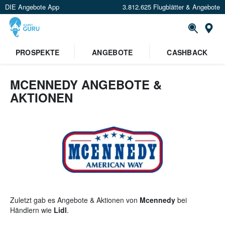
DIE Angebote App
3.812.625 Flugblätter & Angebote
St
×
PROSPEKTE
ANGEBOTE
CASHBACK
Verrate uns deinen Standort um
Angebote in deiner Nähe
zu
sehen.
MCENNEDY ANGEBOTE &
AKTIONEN
Standort festlegen
Zuletzt gab es Angebote & Aktionen von
Mcennedy
bei
Händlern wie
Lidl
.