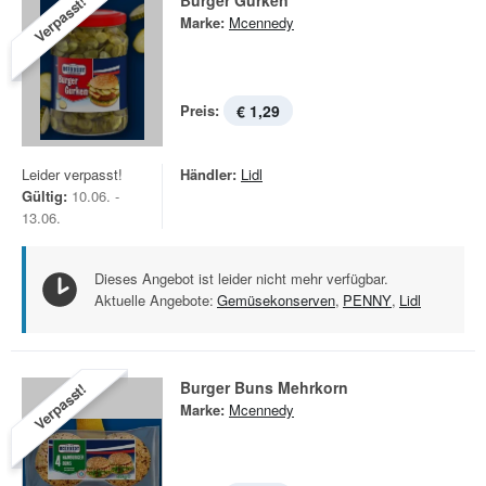
Burger Gurken
Verpasst!
Marke:
Mcennedy
Preis:
€ 1,29
Leider verpasst!
Händler:
Lidl
Gültig:
10.06. -
13.06.
Dieses Angebot ist leider nicht mehr verfügbar.
Aktuelle Angebote:
Gemüsekonserven
,
PENNY
,
Lidl
Burger Buns Mehrkorn
Verpasst!
Marke:
Mcennedy