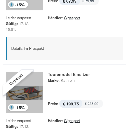
Preis:
€ 67,99
€ 79,99
-
15
%
Leider verpasst!
Händler:
Gigasport
Gültig:
17.12. -
15.01.
Details im Prospekt
Tourenrodel Einsitzer
Verpasst!
Marke:
Kathrein
Preis:
€ 199,75
€ 235,00
-
15
%
Leider verpasst!
Händler:
Gigasport
Gültig:
17.12. -