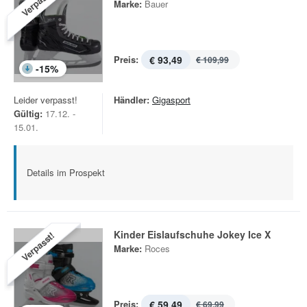
Verpasst!
Marke:
Bauer
Preis:
€ 93,49
€ 109,99
-
15
%
Leider verpasst!
Händler:
Gigasport
Gültig:
17.12. -
15.01.
Details im Prospekt
Kinder Eislaufschuhe Jokey Ice X
Verpasst!
Marke:
Roces
Preis:
€ 59,49
€ 69,99