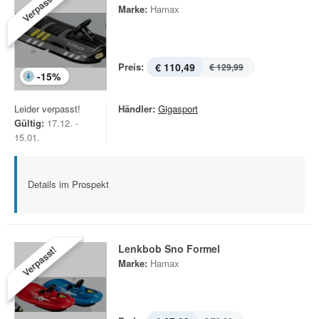
Verpasst!
Marke:
Hamax
Preis:
€ 110,49
€ 129,99
-
15
%
Leider verpasst!
Händler:
Gigasport
Gültig:
17.12. -
15.01.
Details im Prospekt
Lenkbob Sno Formel
Verpasst!
Marke:
Hamax