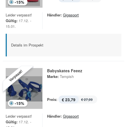
-
15
%
Leider verpasst!
Händler:
Gigasport
Gültig:
17.12. -
15.01.
Details im Prospekt
Babyskates Feeez
Verpasst!
Marke:
Tempish
Preis:
€ 23,79
€ 27,99
-
15
%
Leider verpasst!
Händler:
Gigasport
Gültig:
17.12. -