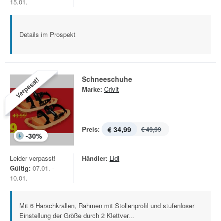
15.01.
Details im Prospekt
Schneeschuhe
Verpasst!
Marke:
Crivit
Preis:
€ 34,99
€ 49,99
-
30
%
Leider verpasst!
Händler:
Lidl
Gültig:
07.01. -
10.01.
Mit 6 Harschkrallen, Rahmen mit Stollenprofil und stufenloser
Einstellung der Größe durch 2 Klettver...