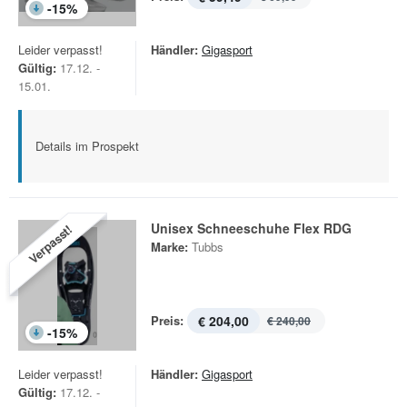
-
15
%
Leider verpasst!
Händler:
Gigasport
Gültig:
17.12. -
15.01.
Details im Prospekt
Unisex Schneeschuhe Flex RDG
Verpasst!
Marke:
Tubbs
Preis:
€ 204,00
€ 240,00
-
15
%
Leider verpasst!
Händler:
Gigasport
Gültig:
17.12. -