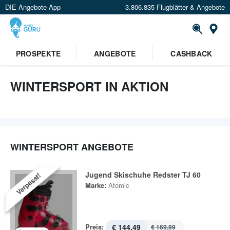
DIE Angebote App
3.806.835 Flugblätter & Angebote
St
PROSPEKTE
ANGEBOTE
CASHBACK
WINTERSPORT IN AKTION
WINTERSPORT ANGEBOTE
Jugend Skischuhe Redster TJ 60
Verpasst!
Marke:
Atomic
Preis:
€ 144,49
€ 169,99