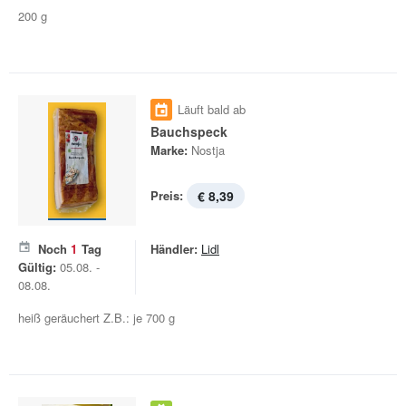
200 g
Läuft bald ab
Bauchspeck
Marke:
Nostja
Preis:
€ 8,39
Noch
1
Tag
Händler:
Lidl
Gültig:
05.08. -
08.08.
heiß geräuchert Z.B.: je 700 g