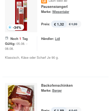
Läuft bald ab
Pausenstangerl
Marke:
Wiesentaler
Preis:
€ 1,32
€ 1,99
-
34
%
Noch
1
Tag
Händler:
Lidl
Gültig:
05.08. -
08.08.
Klassisch, Käse oder Scharf Je 90 g.
Backofenschinken
Marke:
Berger
Preis:
€ 1,89
€ 2,45