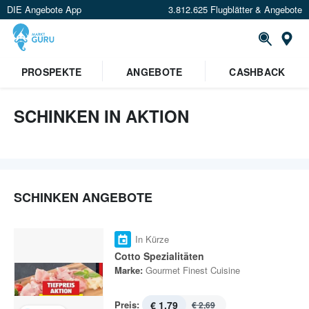
DIE Angebote App
3.812.625 Flugblätter & Angebote
St
PROSPEKTE
ANGEBOTE
CASHBACK
SCHINKEN IN AKTION
SCHINKEN ANGEBOTE
In Kürze
Cotto Spezialitäten
Marke:
Gourmet Finest Cuisine
Preis:
€ 1,79
€ 2,69