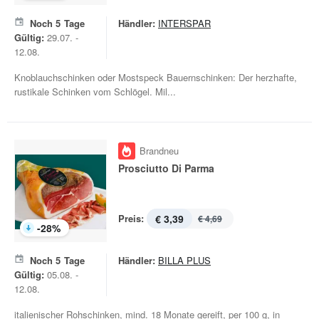
Noch
5
Tage
Händler:
INTERSPAR
Gültig:
29.07. -
12.08.
Knoblauchschinken oder Mostspeck Bauernschinken: Der herzhafte,
rustikale Schinken vom Schlögel. Mil...
Brandneu
Prosciutto Di Parma
Preis:
€ 3,39
€ 4,69
-
28
%
Noch
5
Tage
Händler:
BILLA PLUS
Gültig:
05.08. -
12.08.
italienischer Rohschinken, mind. 18 Monate gereift, per 100 g, in