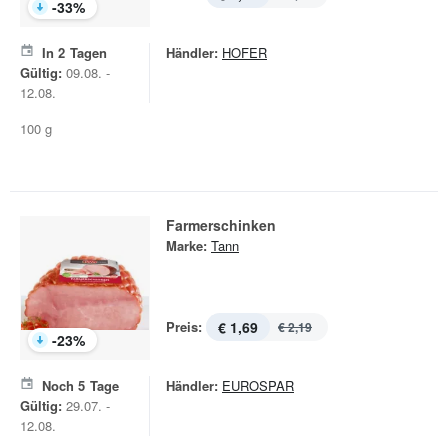
-
33
%
In
2
Tagen
Händler:
HOFER
Gültig:
09.08. -
12.08.
100 g
Farmerschinken
Marke:
Tann
Preis:
€ 1,69
€ 2,19
-
23
%
Noch
5
Tage
Händler:
EUROSPAR
Gültig:
29.07. -
12.08.