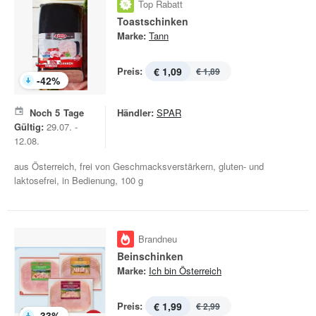
Top Rabatt
Toastschinken
Marke:
Tann
Preis:
€ 1,09
€ 1,89
-
42
%
Noch
5
Tage
Händler:
SPAR
Gültig:
29.07. -
12.08.
aus Österreich, frei von Geschmacksverstärkern, gluten- und
laktosefrei, in Bedienung, 100 g
Brandneu
Beinschinken
Marke:
Ich bin Österreich
Preis:
€ 1,99
€ 2,99
-
33
%