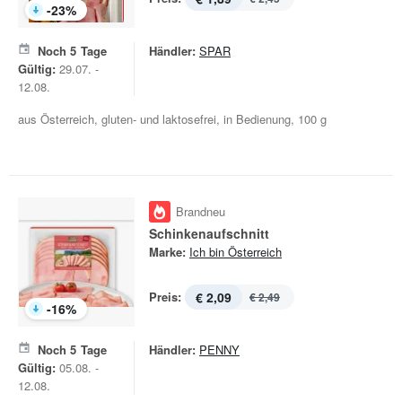
-
23
%
Noch
5
Tage
Händler:
SPAR
Gültig:
29.07. -
12.08.
aus Österreich, gluten- und laktosefrei, in Bedienung, 100 g
Brandneu
Schinkenaufschnitt
Marke:
Ich bin Österreich
Preis:
€ 2,09
€ 2,49
-
16
%
Noch
5
Tage
Händler:
PENNY
Gültig:
05.08. -
12.08.