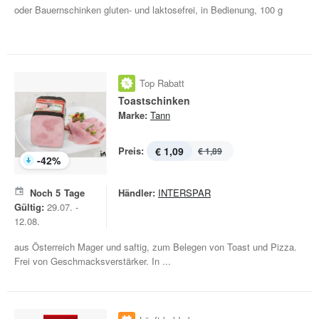
oder Bauernschinken gluten- und laktosefrei, in Bedienung, 100 g
Top Rabatt
Toastschinken
Marke:
Tann
Preis:
€ 1,09
€ 1,89
-
42
%
Noch
5
Tage
Händler:
INTERSPAR
Gültig:
29.07. -
12.08.
aus Österreich Mager und saftig, zum Belegen von Toast und Pizza.
Frei von Geschmacksverstärker. In ...