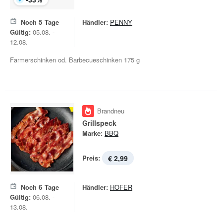
Noch
5
Tage
Händler:
PENNY
Gültig:
05.08. -
12.08.
Farmerschinken od. Barbecueschinken 175 g
Brandneu
Grillspeck
Marke:
BBQ
Preis:
€ 2,99
Noch
6
Tage
Händler:
HOFER
Gültig:
06.08. -
13.08.