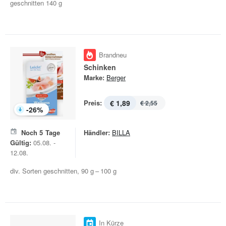
geschnitten 140 g
Brandneu
Schinken
Marke:
Berger
Preis:
€ 1,89
€ 2,55
-
26
%
Noch
5
Tage
Händler:
BILLA
Gültig:
05.08. -
12.08.
div. Sorten geschnitten, 90 g – 100 g
In Kürze