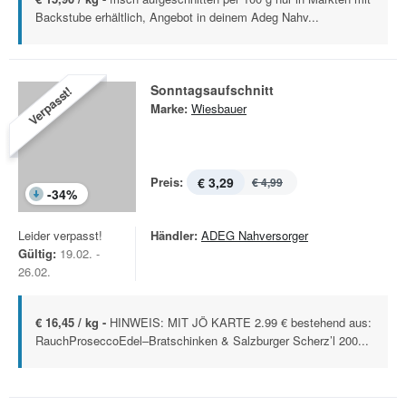
Backstube erhältlich, Angebot in deinem Adeg Nahv...
Sonntagsaufschnitt
Verpasst!
Marke:
Wiesbauer
Preis:
€ 3,29
€ 4,99
-
34
%
Leider verpasst!
Händler:
ADEG Nahversorger
Gültig:
19.02. -
26.02.
€ 16,45 / kg -
HINWEIS: MIT JÖ KARTE 2.99 € bestehend aus:
RauchProseccoEdel–Bratschinken & Salzburger Scherz’l 200...