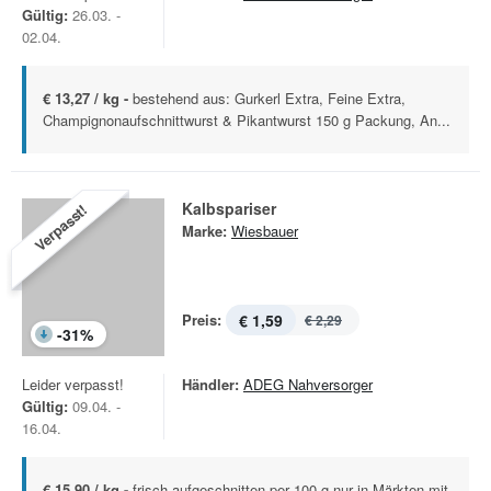
Gültig:
26.03. -
02.04.
€ 13,27 / kg -
bestehend aus: Gurkerl Extra, Feine Extra,
Champignonaufschnittwurst & Pikantwurst 150 g Packung, An...
Kalbspariser
Verpasst!
Marke:
Wiesbauer
Preis:
€ 1,59
€ 2,29
-
31
%
Leider verpasst!
Händler:
ADEG Nahversorger
Gültig:
09.04. -
16.04.
€ 15,90 / kg -
frisch aufgeschnitten per 100 g nur in Märkten mit