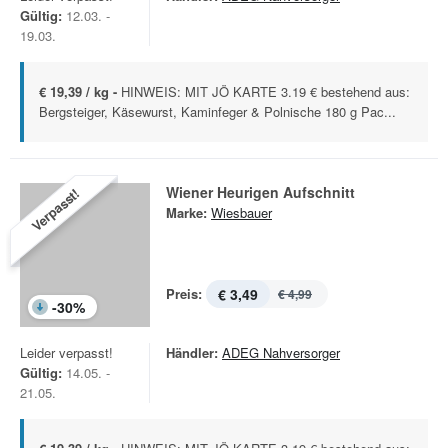
Gültig:
12.03. -
19.03.
€ 19,39 / kg -
HINWEIS: MIT JÖ KARTE 3.19 € bestehend aus:
Bergsteiger, Käsewurst, Kaminfeger & Polnische 180 g Pac...
Wiener Heurigen Aufschnitt
Verpasst!
Marke:
Wiesbauer
Preis:
€ 3,49
€ 4,99
-
30
%
Leider verpasst!
Händler:
ADEG Nahversorger
Gültig:
14.05. -
21.05.