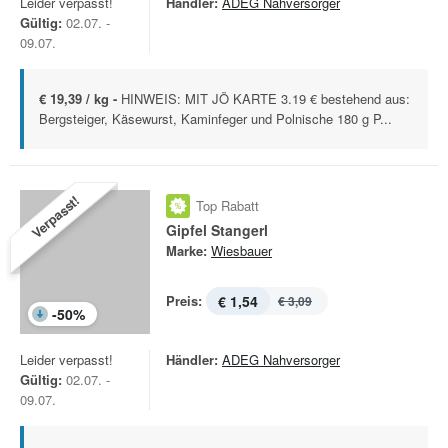
Leider verpasst!
Händler:
ADEG Nahversorger
Gültig:
02.07. -
09.07.
€ 19,39 / kg -
HINWEIS: MIT JÖ KARTE 3.19 € bestehend aus:
Bergsteiger, Käsewurst, Kaminfeger und Polnische 180 g P...
Verpasst!
Top Rabatt
Gipfel Stangerl
Marke:
Wiesbauer
Preis:
€ 1,54
€ 3,09
-
50
%
Leider verpasst!
Händler:
ADEG Nahversorger
Gültig:
02.07. -
09.07.