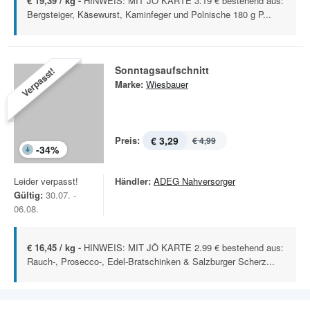
€ 19,39 / kg -
HINWEIS: MIT JÖ KARTE 3.19 € bestehend aus:
Bergsteiger, Käsewurst, Kaminfeger und Polnische 180 g P...
Sonntagsaufschnitt
Verpasst!
Marke:
Wiesbauer
Preis:
€ 3,29
€ 4,99
-
34
%
Leider verpasst!
Händler:
ADEG Nahversorger
Gültig:
30.07. -
06.08.
€ 16,45 / kg -
HINWEIS: MIT JÖ KARTE 2.99 € bestehend aus:
Rauch-, Prosecco-, Edel-Bratschinken & Salzburger Scherz...