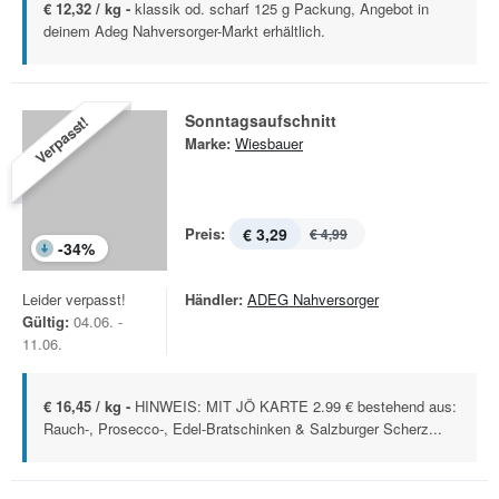
€ 12,32 / kg -
klassik od. scharf 125 g Packung, Angebot in
deinem Adeg Nahversorger-Markt erhältlich.
Sonntagsaufschnitt
Verpasst!
Marke:
Wiesbauer
Preis:
€ 3,29
€ 4,99
-
34
%
Leider verpasst!
Händler:
ADEG Nahversorger
Gültig:
04.06. -
11.06.
€ 16,45 / kg -
HINWEIS: MIT JÖ KARTE 2.99 € bestehend aus:
Rauch-, Prosecco-, Edel-Bratschinken & Salzburger Scherz...