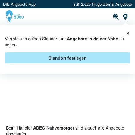
DIE Angebote App
3.812.625 Flugblätter & Angebote
St
×
PROSPEKTE
ANGEBOTE
CASHBACK
Verrate uns deinen Standort um
Angebote in deiner Nähe
zu
sehen.
WIESBAUER BEI ADEG
NAHVERSORGER - ANGEBOTE &
Standort festlegen
AKTIONEN
Beim Händler
ADEG Nahversorger
sind aktuell alle Angebote
abgelaufen.