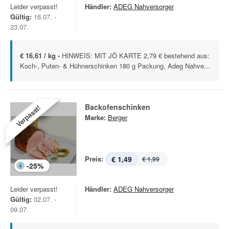
Leider verpasst!
Händler:
ADEG Nahversorger
Gültig:
16.07. -
23.07.
€ 16,61 / kg -
HINWEIS: MIT JÖ KARTE 2,79 € bestehend aus:
Koch-, Puten- & Hühnerschinken 180 g Packung, Adeg Nahve...
Backofenschinken
Verpasst!
Marke:
Berger
Preis:
€ 1,49
€ 1,99
-
25
%
Leider verpasst!
Händler:
ADEG Nahversorger
Gültig:
02.07. -
09.07.