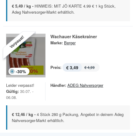
€ 5,49 / kg -
HINWEIS: MIT JÖ KARTE 4.99 € 1 kg Stück,
Adeg Nahversorger-Markt erhältlich.
Wachauer Käsekrainer
Verpasst!
Marke:
Berger
Preis:
€ 3,49
€ 4,99
-
30
%
Leider verpasst!
Händler:
ADEG Nahversorger
Gültig:
30.07. -
06.08.
€ 12,46 / kg -
4 Stück 280 g Packung, Angebot in deinem Adeg
Nahversorger-Markt erhältlich.