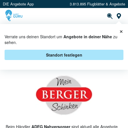
DIE Angebote App
3.813.895 Flugblätter & Angebote
St
×
PROSPEKTE
ANGEBOTE
CASHBACK
Verrate uns deinen Standort um
Angebote in deiner Nähe
zu
sehen.
BERGER BEI ADEG
NAHVERSORGER - ANGEBOTE &
Standort festlegen
AKTIONEN
Beim Händler
ADEG Nahversorger
sind aktuell alle Angebote