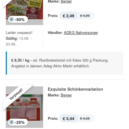
Marke:
Berger
Preis:
€ 2,49
€ 4,99
-
50
%
Leider verpasst!
Händler:
ADEG Nahversorger
Gültig:
13.08. -
20.08.
€ 8,30 / kg -
od. Rostbratwürstel mit Käse 300 g Packung,
Angebot in deinem Adeg Aktiv-Markt erhältlich.
Exquisite Schinkenvariation
Verpasst!
Marke:
Berger
Preis:
€ 3,44
€ 4,59
-
25
%