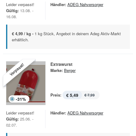
Leider verpasst!
Händler:
ADEG Nahversorger
Gültig:
13.08. -
16.08.
€ 4,99 / kg -
1 kg Stück, Angebot in deinem Adeg Aktiv-Markt
erhältlich.
Extrawurst
Verpasst!
Marke:
Berger
Preis:
€ 5,49
€ 7,99
-
31
%
Leider verpasst!
Händler:
ADEG Nahversorger
Gültig:
25.06. -
02.07.