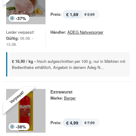
Preis:
€ 1,69
€ 2,69
-
37
%
Leider verpasst!
Händler:
ADEG Nahversorger
Gültig:
06.08. -
13.08.
€ 16,90 / kg -
frisch aufgeschnitten per 100 g, nur in Märkten mit
Bedientheke erhältlich, Angebot in deinem Adeg N...
Extrawurst
Verpasst!
Marke:
Berger
Preis:
€ 4,99
€ 7,99
-
38
%