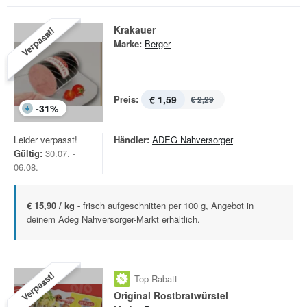
Krakauer
Verpasst!
Marke:
Berger
Preis:
€ 1,59
€ 2,29
-
31
%
Leider verpasst!
Händler:
ADEG Nahversorger
Gültig:
30.07. -
06.08.
€ 15,90 / kg -
frisch aufgeschnitten per 100 g, Angebot in
deinem Adeg Nahversorger-Markt erhältlich.
Verpasst!
Top Rabatt
Original Rostbratwürstel