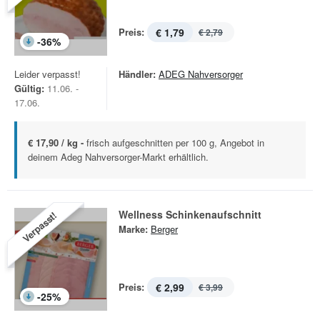
Preis:
€ 1,79
€ 2,79
-
36
%
Leider verpasst!
Händler:
ADEG Nahversorger
Gültig:
11.06. -
17.06.
€ 17,90 / kg -
frisch aufgeschnitten per 100 g, Angebot in
deinem Adeg Nahversorger-Markt erhältlich.
Wellness Schinkenaufschnitt
Verpasst!
Marke:
Berger
Preis:
€ 2,99
€ 3,99
-
25
%