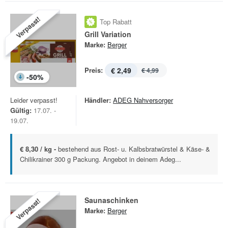
Verpasst!
Top Rabatt
Grill Variation
Marke:
Berger
Preis:
€ 2,49
€ 4,99
-
50
%
Leider verpasst!
Händler:
ADEG Nahversorger
Gültig:
17.07. -
19.07.
€ 8,30 / kg -
bestehend aus Rost- u. Kalbsbratwürstel & Käse- &
Chilikrainer 300 g Packung. Angebot in deinem Adeg...
Saunaschinken
Verpasst!
Marke:
Berger