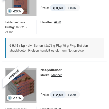
Preis:
€ 0,69
€ 0,86
-
20
%
Leider verpasst!
Händler:
AGM
Gültig:
07.02. -
21.02.
€ 9,19 / kg -
div. Sorten 12x75-g-Pkg 75-g-Pkg. Bei den
abgebildeten Preisen handelt es sich um Nettopreise
Neapolitaner
Verpasst!
Marke:
Manner
Preis:
€ 2,49
€ 2,79
-
11
%
Leider verpasst!
Händler:
AGM