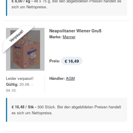
€ 8,00 / kg -
48 x 75 g, Bei den abgebildeten Preisen handelt es
sich um Nettopreise.
Neapolitaner Wiener Gruß
Verpasst!
Marke:
Manner
Preis:
€ 16,49
Leider verpasst!
Händler:
AGM
Gültig:
20.09. -
04.10.
€ 16,48 / Stk -
300 Stück. Bei den abgebildeten Preisen handelt
es sich um Nettopreise.