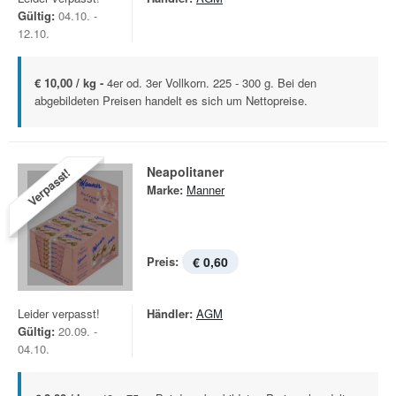
Gültig:
04.10. -
12.10.
€ 10,00 / kg -
4er od. 3er Vollkorn. 225 - 300 g. Bei den
abgebildeten Preisen handelt es sich um Nettopreise.
Neapolitaner
Verpasst!
Marke:
Manner
Preis:
€ 0,60
Leider verpasst!
Händler:
AGM
Gültig:
20.09. -
04.10.