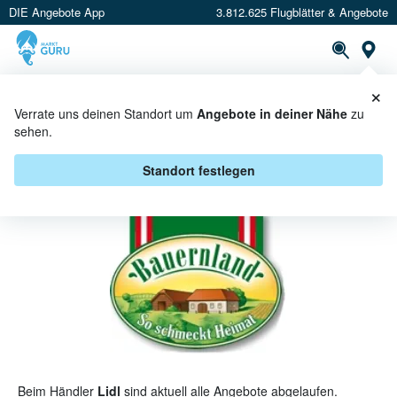
DIE Angebote App
3.812.625 Flugblätter & Angebote
St
×
PROSPEKTE
ANGEBOTE
CASHBACK
Verrate uns deinen Standort um
Angebote in deiner Nähe
zu
sehen.
BAUERNLAND BEI LIDL -
ANGEBOTE & AKTIONEN
Standort festlegen
Beim Händler
Lidl
sind aktuell alle Angebote abgelaufen.