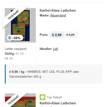
Karfiol-Käse Laibchen
Verpasst!
Marke:
Bauernland
Preis:
€ 2,99
€ 4,89
-
39
%
Leider verpasst!
Händler:
Lidl
Gültig:
01.10. -
04.10.
€ 9,96 / kg -
HINWEIS: MIT LIDL PLUS APP oder
Gemüselaibchen 300 g
Verpasst!
Top Rabatt
Karfiol-Käse Laibchen