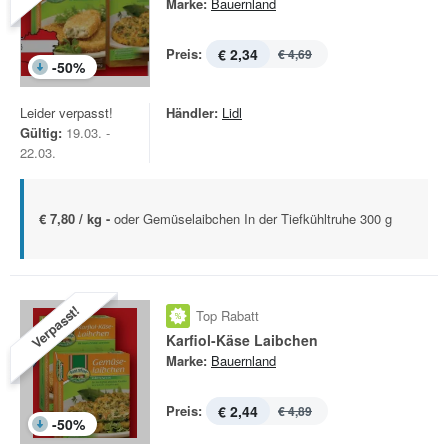
Marke:
Bauernland
Preis:
€ 2,34
€ 4,69
-
50
%
Leider verpasst!
Händler:
Lidl
Gültig:
19.03. -
22.03.
€ 7,80 / kg -
oder Gemüselaibchen In der Tiefkühltruhe 300 g
Verpasst!
Top Rabatt
Karfiol-Käse Laibchen
Marke:
Bauernland
Preis:
€ 2,44
€ 4,89
-
50
%