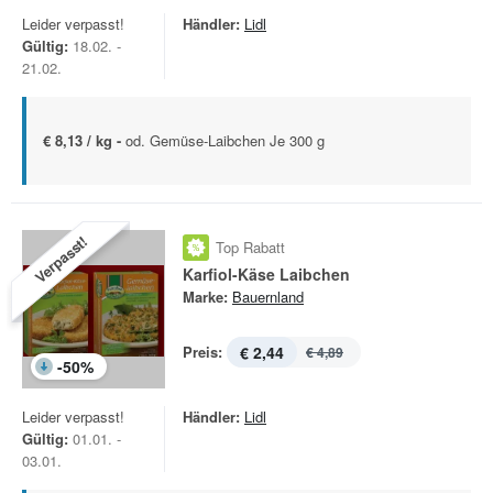
Leider verpasst!
Händler:
Lidl
Gültig:
18.02. -
21.02.
€ 8,13 / kg -
od. Gemüse-Laibchen Je 300 g
Verpasst!
Top Rabatt
Karfiol-Käse Laibchen
Marke:
Bauernland
Preis:
€ 2,44
€ 4,89
-
50
%
Leider verpasst!
Händler:
Lidl
Gültig:
01.01. -
03.01.