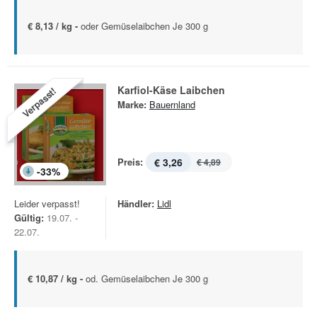
€ 8,13 / kg -
oder Gemüselaibchen Je 300 g
Karfiol-Käse Laibchen
Verpasst!
Marke:
Bauernland
Preis:
€ 3,26
€ 4,89
-
33
%
Leider verpasst!
Händler:
Lidl
Gültig:
19.07. -
22.07.
€ 10,87 / kg -
od. Gemüselaibchen Je 300 g