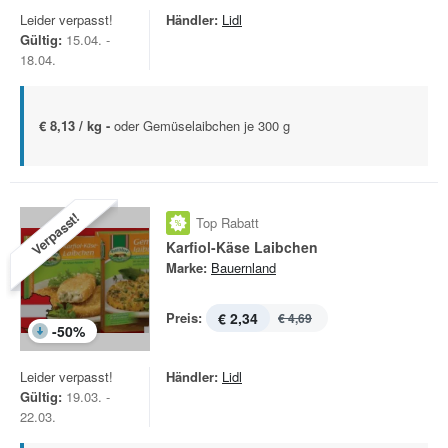
Leider verpasst!
Händler:
Lidl
Gültig:
15.04. -
18.04.
€ 8,13 / kg -
oder Gemüselaibchen je 300 g
Verpasst!
Top Rabatt
Karfiol-Käse Laibchen
Marke:
Bauernland
Preis:
€ 2,34
€ 4,69
-
50
%
Leider verpasst!
Händler:
Lidl
Gültig:
19.03. -
22.03.