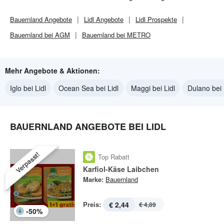
Bauernland
Angebote
Lidl
Angebote
Lidl
Prospekte
Bauernland bei AGM
Bauernland bei METRO
Mehr Angebote & Aktionen:
Iglo bei Lidl
Ocean Sea bei Lidl
Maggi bei Lidl
Dulano bei 
BAUERNLAND ANGEBOTE BEI LIDL
Verpasst!
Top Rabatt
Karfiol-Käse Laibchen
Marke:
Bauernland
Preis:
€ 2,44
€ 4,89
-
50
%