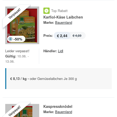
Verpasst!
Top Rabatt
Karfiol-Käse Laibchen
Marke:
Bauernland
Preis:
€ 2,44
€ 4,89
-
50
%
Leider verpasst!
Händler:
Lidl
Gültig:
10.06. -
13.06.
€ 8,13 / kg -
oder Gemüselaibchen Je 300 g
Kaspressknödel
Verpasst!
Marke:
Bauernland