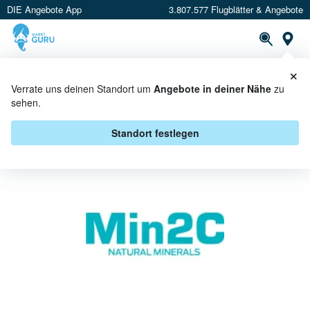
DIE Angebote App
3.807.577 Flugblätter & Angebote
St
×
PROSPEKTE
ANGEBOTE
CASHBACK
Verrate uns deinen Standort um
Angebote in deiner Nähe
zu
sehen.
MIN2C BEI BAUHAUS - ANGEBOTE
& AKTIONEN
Standort festlegen