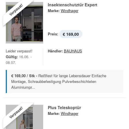
Insektenschutztür Expert
Verpasst!
Marke:
Windhager
Preis:
€ 169,00
Leider verpasst!
Händler:
BAUHAUS
Gültig:
16.06. -
08.07.
€ 169,00 / Stk -
Reißfest für lange Lebensdauer Einfache
Montage, Schraubbefestigung Pulverbeschichteten
Aluminiumpr...
Plus Teleskoptür
Verpasst!
Marke:
Windhager