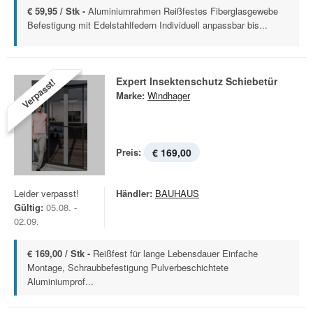
€ 59,95 / Stk -
Aluminiumrahmen Reißfestes Fiberglasgewebe
Befestigung mit Edelstahlfedern Individuell anpassbar bis...
Expert Insektenschutz Schiebetür
Verpasst!
Marke:
Windhager
Preis:
€ 169,00
Leider verpasst!
Händler:
BAUHAUS
Gültig:
05.08. -
02.09.
€ 169,00 / Stk -
Reißfest für lange Lebensdauer Einfache
Montage, Schraubbefestigung Pulverbeschichtete
Aluminiumprof...