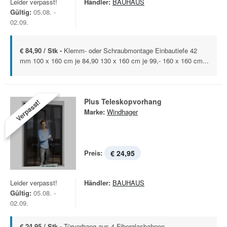
Leider verpasst!
Händler:
BAUHAUS
Gültig:
05.08. -
02.09.
€ 84,90 / Stk -
Klemm- oder Schraubmontage Einbautiefe 42
mm 100 x 160 cm je 84,90 130 x 160 cm je 99,- 160 x 160 cm...
Plus Teleskopvorhang
Verpasst!
Marke:
Windhager
Preis:
€ 24,95
Leider verpasst!
Händler:
BAUHAUS
Gültig:
05.08. -
02.09.
€ 24,95 / Stk -
Türvorhang aus 4 Fiberglasbahnen