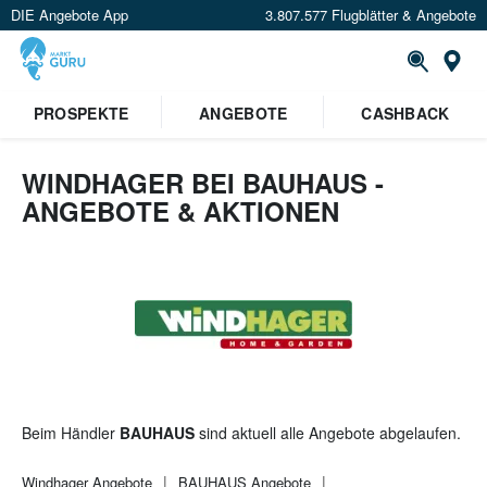
DIE Angebote App
3.807.577 Flugblätter & Angebote
St
×
PROSPEKTE
ANGEBOTE
CASHBACK
Verrate uns deinen Standort um
Angebote in deiner Nähe
zu
sehen.
WINDHAGER BEI BAUHAUS -
ANGEBOTE & AKTIONEN
Standort festlegen
Beim Händler
BAUHAUS
sind aktuell alle Angebote abgelaufen.
Windhager
Angebote
BAUHAUS
Angebote