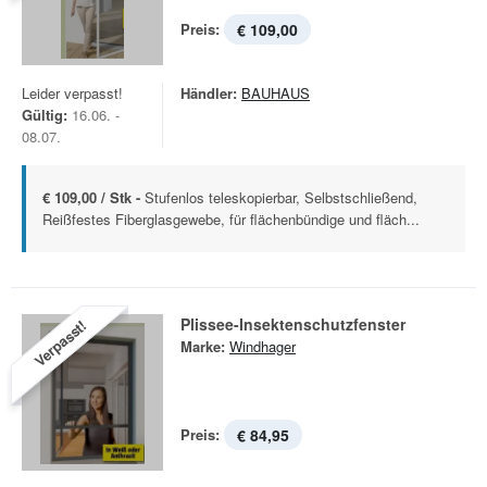
Preis:
€ 109,00
Leider verpasst!
Händler:
BAUHAUS
Gültig:
16.06. -
08.07.
€ 109,00 / Stk -
Stufenlos teleskopierbar, Selbstschließend,
Reißfestes Fiberglasgewebe, für flächenbündige und fläch...
Plissee-Insektenschutzfenster
Verpasst!
Marke:
Windhager
Preis:
€ 84,95