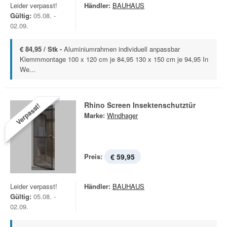
Leider verpasst!
Händler:
BAUHAUS
Gültig:
05.08. -
02.09.
€ 84,95 / Stk -
Aluminiumrahmen individuell anpassbar
Klemmmontage 100 x 120 cm je 84,95 130 x 150 cm je 94,95 In
We...
Rhino Screen Insektenschutztür
Verpasst!
Marke:
Windhager
Preis:
€ 59,95
Leider verpasst!
Händler:
BAUHAUS
Gültig:
05.08. -
02.09.