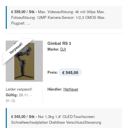
€ 559,00 / Stk -
Max. Videoauflösung: 4k mit 30fps Max.
Fotoauflösung: 12MP Kamera-Sensor: 1/2,3 CMOS Max.
Flugzeit: ...
Gimbal RS 3
Verpasst!
Marke:
DJI
Preis:
€ 545,00
Leider verpasst!
Händler:
Hartlauer
Gültig:
29.11. -
31.12.
€ 545,00 / Stk -
Nur 1,3kg 1,8“ OLED-Touchscreen
Schnellwechselplatten Drahtlose VerschlussSteuerung