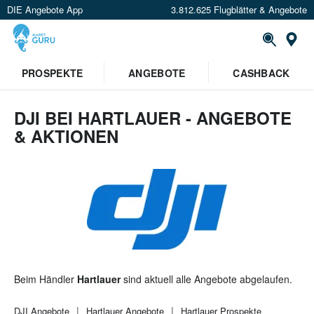
DIE Angebote App
3.812.625 Flugblätter & Angebote
St
PROSPEKTE
ANGEBOTE
CASHBACK
DJI BEI HARTLAUER - ANGEBOTE
& AKTIONEN
Beim Händler
Hartlauer
sind aktuell alle Angebote abgelaufen.
DJI
Angebote
Hartlauer
Angebote
Hartlauer
Prospekte