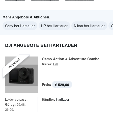
Mehr Angebote & Aktionen:
Sony bei Hartlauer
HP bei Hartlauer
Nikon bei Hartlauer
G
DJI ANGEBOTE BEI HARTLAUER
Osmo Action 4 Adventure Combo
Verpasst!
Marke:
DJI
Preis:
€ 529,00
Leider verpasst!
Händler:
Hartlauer
Gültig:
29.08. -
26.09.