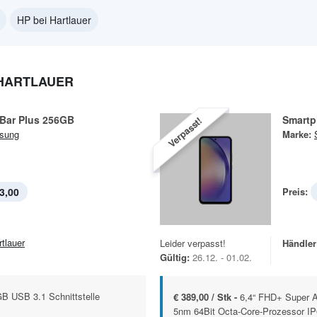
HP bei Hartlauer
HARTLAUER
 Bar Plus 256GB
Smartp
Verpasst!
sung
Marke:
3,00
Preis:
rtlauer
Leider verpasst!
Händler
Gültig:
26.12. - 01.02.
GB USB 3.1 Schnittstelle
€ 389,00 / Stk -
6,4“ FHD+ Super A
5nm 64Bit Octa-Core-Prozessor IP6