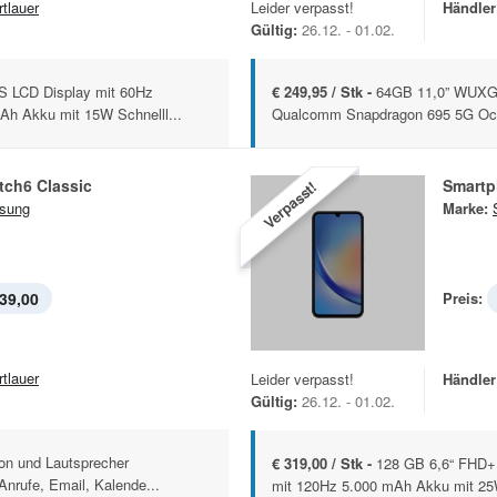
rtlauer
Leider verpasst!
Händler
Gültig:
26.12. - 01.02.
 LCD Display mit 60Hz
€ 249,95 / Stk -
64GB 11,0” WUXGA
Ah Akku mit 15W Schnelll...
Qualcomm Snapdragon 695 5G Oct
tch6 Classic
Smartp
Verpasst!
sung
Marke:
39,00
Preis:
rtlauer
Leider verpasst!
Händler
Gültig:
26.12. - 01.02.
fon und Lautsprecher
€ 319,00 / Stk -
128 GB 6,6“ FHD+
nrufe, Email, Kalende...
mit 120Hz 5.000 mAh Akku mit 25