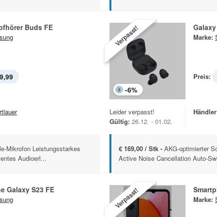
pfhörer Buds FE
Galaxy
Verpasst!
sung
Marke:
9,99
Preis:
-
6
%
rtlauer
Leider verpasst!
Händler
Gültig:
26.12. - 01.02.
le-Mikrofon Leistungsstarkes
€ 169,00 / Stk -
AKG-optimierter S
ntes Audioerl...
Active Noise Cancellation Auto-Sw
e Galaxy S23 FE
Smartp
Verpasst!
sung
Marke: