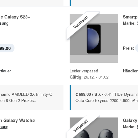
e Galaxy S23+
Smartp
Verpasst!
sung
Marke:
99,00
Preis:
rtlauer
Leider verpasst!
Händler
Gültig:
26.12. - 01.02.
namic AMOLED 2X Infinity-O
€ 699,00 / Stk -
6,4“ FHD+ Dynami
on 8 Gen 2 Prozes...
Octa-Core Exynos 2200 4.500mAh 
h Galaxy Watch5
Galaxy
Verpasst!
sung
Marke: