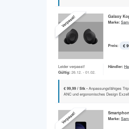
Galaxy Ko
Verpasst!
Marke:
Sam
Preis:
€ 9
Leider verpasst!
Händler:
Ha
Gültig:
26.12. - 01.02.
€ 99,99 / Stk -
Anpassungsfähiges Trip
ANC und ergonomisches Design Exzelle
Smartphon
Verpasst!
Marke:
Sam