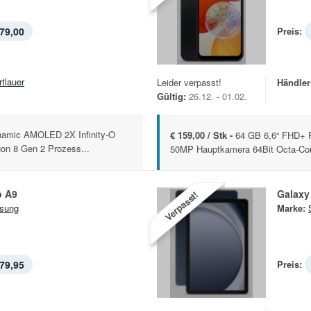
79,00
Preis:
rtlauer
Leider verpasst!
Händler
Gültig:
26.12. - 01.02.
amic AMOLED 2X Infinity-O
€ 159,00 / Stk -
64 GB 6,6“ FHD+ P
on 8 Gen 2 Prozess...
50MP Hauptkamera 64Bit Octa-Core
b A9
Galaxy
Verpasst!
sung
Marke:
79,95
Preis: