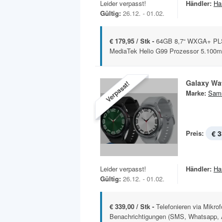
Leider verpasst!
Händler:
Ha
Gültig:
26.12. - 01.02.
€ 179,95 / Stk -
64GB 8,7“ WXGA+ PLS
MediaTek Helio G99 Prozessor 5.100m
Galaxy Wa
Verpasst!
Marke:
Sam
Preis:
€ 3
Leider verpasst!
Händler:
Ha
Gültig:
26.12. - 01.02.
€ 339,00 / Stk -
Telefonieren via Mikro
Benachrichtigungen (SMS, Whatsapp, A