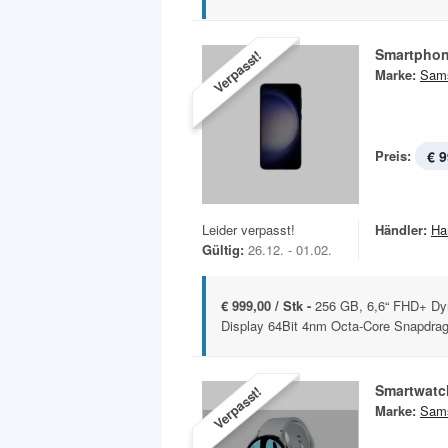
Smartphon
Verpasst!
Marke:
Sam
Preis:
€ 9
Leider verpasst!
Händler:
Ha
Gültig:
26.12. - 01.02.
€ 999,00 / Stk -
256 GB, 6,6“ FHD+ Dy
Display 64Bit 4nm Octa-Core Snapdrag
Smartwatc
Verpasst!
Marke:
Sam