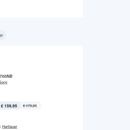
er
700NB
Sony
€ 159,95
€ 179,95
:
Hartlauer