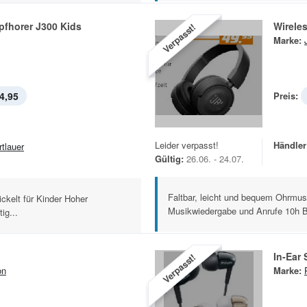
pfhorer J300 Kids
Wirele
Verpasst!
Marke:
4,95
Preis:
Leider verpasst!
Händler
rtlauer
Gültig:
26.06. - 24.07.
Faltbar, leicht und bequem Ohrmus
ckelt für Kinder Hoher
Musikwiedergabe und Anrufe 10h Ba
ig...
In-Ear
Verpasst!
on
Marke: