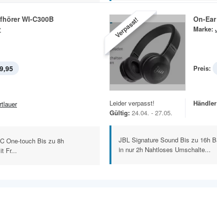
pfhörer WI-C300B
On-Ear
Verpasst!
y
Marke:
9,95
Preis:
Leider verpasst!
Händler
rtlauer
Gültig:
24.04. - 27.05.
JBL Signature Sound Bis zu 16h Bat
FC One-touch Bis zu 8h
in nur 2h Nahtloses Umschalte...
 Fr...