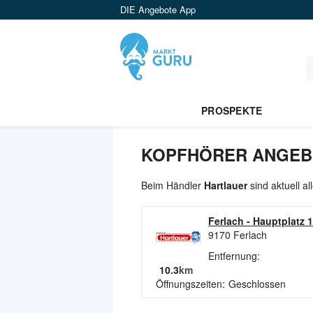
DIE Angebote App
PROSPEKTE
KOPFHÖRER ANGEBO
Beim Händler
Hartlauer
sind aktuell a
Ferlach
-
Hauptplatz 
9170
Ferlach
Entfernung:
10.3
km
Öffnungszeiten:
Geschlossen