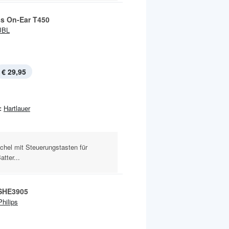
ss On-Ear T450
JBL
€ 29,95
:
Hartlauer
chel mit Steuerungstasten für
tter...
 SHE3905
Philips