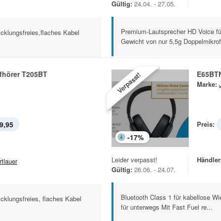
Gültig:
24.04. - 27.05.
Premium-Lautsprecher HD Voice für 
icklungsfreies,flaches Kabel
Gewicht von nur 5,5g Doppelmikrof
pfhörer T205BT
E65BTN
Verpasst!
Marke:
9,95
Preis:
-
17
%
Leider verpasst!
Händler
rtlauer
Gültig:
26.06. - 24.07.
Bluetooth Class 1 für kabellose Wi
icklungsfreies, flaches Kabel
für unterwegs Mit Fast Fuel re...