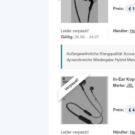
Preis:
€ 1
Leider verpasst!
Händler:
Ha
Gültig:
26.06. - 24.07.
Außergewöhnliche Klangqualität Acousti
dynamikreiche Wiedergabe Hybrid-Meta
In-Ear Ko
Verpasst!
Marke:
JBL
Preis:
€ 4
Leider verpasst!
Händler:
Ha