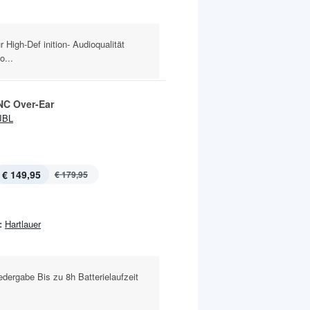
High-Def inition- Audioqualität
o...
C Over-Ear
JBL
€ 149,95
€ 179,95
:
Hartlauer
edergabe Bis zu 8h Batterielaufzeit