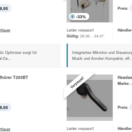
9,95
Preis:
-
33
%
rtlauer
Leider verpasst!
Händler
Gültig:
26.06. - 24.07.
c Optimiser sorgt für
Integriertes Mikrofon und Steuer
l-Ce...
Musik und Anrufen Kompakte, eff..
pfhörer T205BT
Headse
Verpasst!
Marke:
9,95
Preis:
Leider verpasst!
Händler
rtlauer