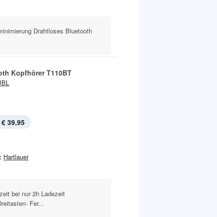
inimierung Drahtloses Bluetooth
oth Kopfhörer T110BT
JBL
€ 39,95
:
Hartlauer
it bei nur 2h Ladezeit
itasten- Fer...