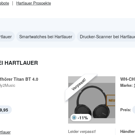
ebote
Hartlauer
Prospekte
rtlauer
Smartwatches bei Hartlauer
Drucker-Scanner bei Hartlau
I HARTLAUER
fhörer Titan BT 4.0
WH-CH
Verpasst!
dy2Music
Marke:
9,95
Preis:
-
11
%
Leider verpasst!
Händler
rtlauer