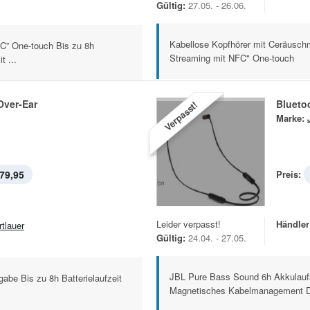
Gültig:
27.05. - 26.06.
Kabellose Kopfhörer mit Ceräuschm
FC” One-touch Bis zu 8h
Streaming mit NFC" One-touch
t ...
ver-Ear
Blueto
Verpasst!
Marke:
79,95
Preis:
Leider verpasst!
Händler
rtlauer
Gültig:
24.04. - 27.05.
JBL Pure Bass Sound 6h Akkulaufze
gabe Bis zu 8h Batterielaufzeit
Magnetisches Kabelmanagement Dre