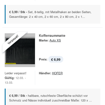
€ 3,99 / Stk -
Set, 8-teilig, mit Metallhaken an beiden Seiten,
Gesamtlänge: 2 x 40 cm, 2 x 60 cm, 2 x 80 cm, 2 x 1...
Kofferraummatte
Verpasst!
Marke:
Auto XS
Preis:
€ 6,99
Leider verpasst!
Händler:
HOFER
Gültig:
12.03. -
13.03.
€ 6,99 / Stk -
haltbare, rutschfeste Oberfläche schützt vor
Schmutz und Nässe individuell zuschneidbar Maße: 120 x ...