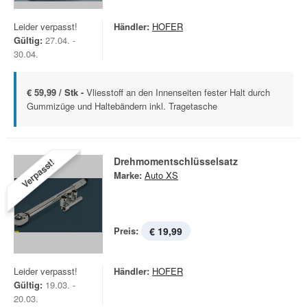
Leider verpasst!
Händler:
HOFER
Gültig:
27.04. -
30.04.
€ 59,99 / Stk -
Vliesstoff an den Innenseiten fester Halt durch
Gummizüge und Haltebändern inkl. Tragetasche
Drehmomentschlüsselsatz
Verpasst!
Marke:
Auto XS
Preis:
€ 19,99
Leider verpasst!
Händler:
HOFER
Gültig:
19.03. -
20.03.