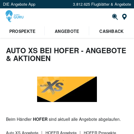
DIE Angebote App
3.812.625 Flugblätter & Angebote
St
×
PROSPEKTE
ANGEBOTE
CASHBACK
Verrate uns deinen Standort um
Angebote in deiner Nähe
zu
sehen.
AUTO XS BEI HOFER - ANGEBOTE
& AKTIONEN
Standort festlegen
Beim Händler
HOFER
sind aktuell alle Angebote abgelaufen.
Auto XS
Angebote
HOFER
Angebote
HOFER
Prospekte