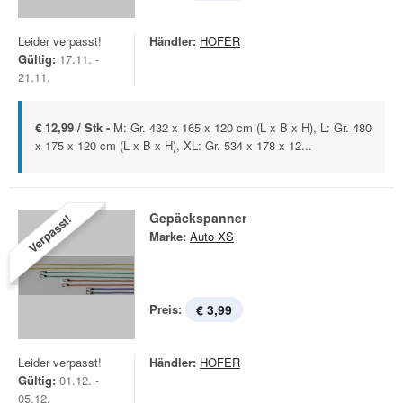
Leider verpasst!
Händler:
HOFER
Gültig:
17.11. -
21.11.
€ 12,99 / Stk -
M: Gr. 432 x 165 x 120 cm (L x B x H), L: Gr. 480
x 175 x 120 cm (L x B x H), XL: Gr. 534 x 178 x 12...
Gepäckspanner
Verpasst!
Marke:
Auto XS
Preis:
€ 3,99
Leider verpasst!
Händler:
HOFER
Gültig:
01.12. -
05.12.