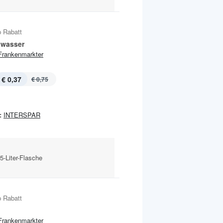
 Rabatt
lwasser
Frankenmarkter
€ 0,37
€ 0,75
:
INTERSPAR
5-Liter-Flasche
 Rabatt
Frankenmarkter