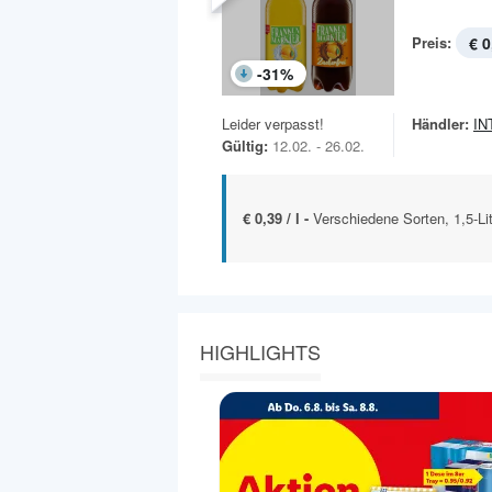
Preis:
€ 0
-
31
%
Leider verpasst!
Händler:
IN
Gültig:
12.02. - 26.02.
€ 0,39 / l -
Verschiedene Sorten, 1,5-L
HIGHLIGHTS