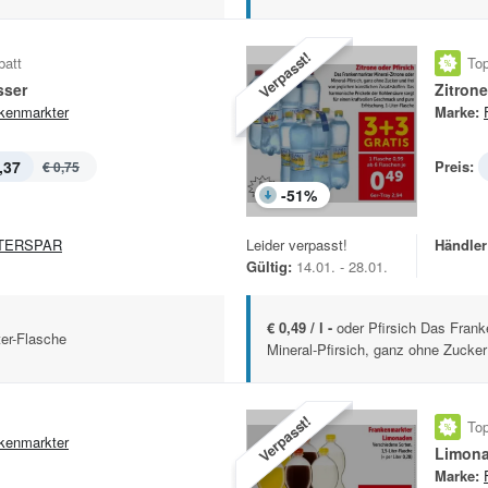
Verpasst!
batt
Top
sser
Zitrone
kenmarkter
Marke:
,37
Preis:
€ 0,75
-
51
%
TERSPAR
Leider verpasst!
Händler
Gültig:
14.01. - 28.01.
€ 0,49 / l -
oder Pfirsich Das Frank
ter-Flasche
Mineral-Pfirsich, ganz ohne Zucker 
Verpasst!
Top
kenmarkter
Limon
Marke: