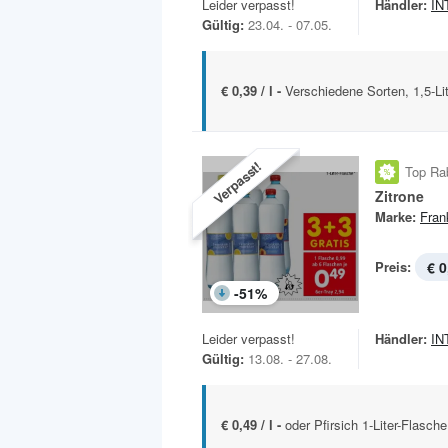
Leider verpasst!
Händler:
IN
Gültig:
23.04. - 07.05.
€ 0,39 / l -
Verschiedene Sorten, 1,5-Li
Verpasst!
Top Ra
Zitrone
Marke:
Fran
Preis:
€ 0
-
51
%
Leider verpasst!
Händler:
IN
Gültig:
13.08. - 27.08.
€ 0,49 / l -
oder Pfirsich 1-Liter-Flasche