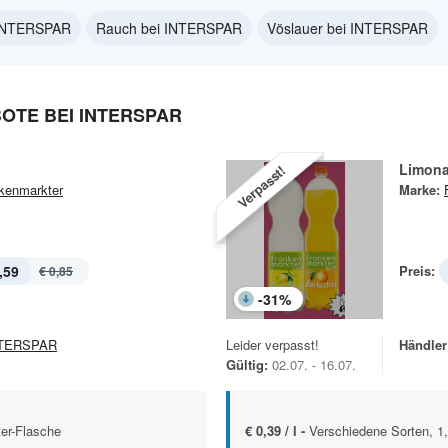
i INTERSPAR
Rauch bei INTERSPAR
Vöslauer bei INTERSPAR
TE BEI INTERSPAR
Limon
Verpasst!
kenmarkter
Marke:
,59
Preis:
€ 0,85
-
31
%
TERSPAR
Leider verpasst!
Händler
Gültig:
02.07. - 16.07.
ter-Flasche
€ 0,39 / l -
Verschiedene Sorten, 1,