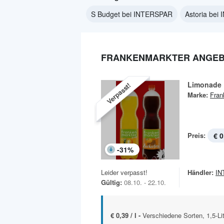
S Budget bei INTERSPAR
Astoria be
FRANKENMARKTER ANGEBO
Limonade
Verpasst!
Marke:
Fran
Preis:
€ 0
-
31
%
Leider verpasst!
Händler:
IN
Gültig:
08.10. - 22.10.
€ 0,39 / l -
Verschiedene Sorten, 1,5-Li