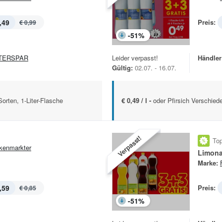
,49
Preis:
€ 0,99
-
51
%
TERSPAR
Leider verpasst!
Händler
Gültig:
02.07. - 16.07.
orten, 1-Liter-Flasche
€ 0,49 / l -
oder Pfirsich Verschied
Verpasst!
Top
kenmarkter
Limon
Marke:
,59
Preis:
€ 0,85
-
51
%