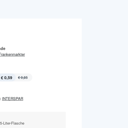
ade
Frankenmarkter
€ 0,59
€ 0,85
:
INTERSPAR
5-Liter-Flasche