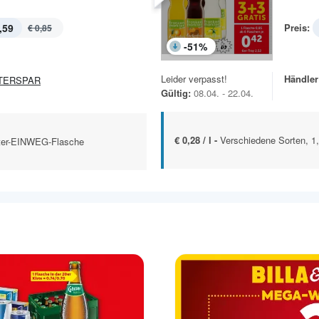
,59
Preis:
€ 0,85
-
51
%
Leider verpasst!
Händler
TERSPAR
Gültig:
08.04. - 22.04.
€ 0,28 / l -
Verschiedene Sorten, 1,
iter-EINWEG-Flasche