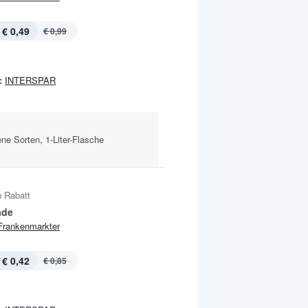
€ 0,49
€ 0,99
:
INTERSPAR
ene Sorten, 1-Liter-Flasche
 Rabatt
ade
Frankenmarkter
€ 0,42
€ 0,85