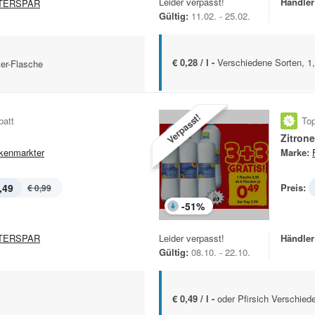
Leider verpasst!
Händler
TERSPAR
Gültig:
11.02. - 25.02.
€ 0,28 / l -
Verschiedene Sorten, 1,
ter-Flasche
Verpasst!
batt
Top
Zitrone
kenmarkter
Marke:
,49
Preis:
€ 0,99
-
51
%
TERSPAR
Leider verpasst!
Händler
Gültig:
08.10. - 22.10.
€ 0,49 / l -
oder Pfirsich Verschied