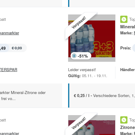
Verpasst!
batt
Top
Minera
kenmarkter
Marke:
,49
Preis:
€ 0,99
-
51
%
TERSPAR
Leider verpasst!
Händler
Gültig:
05.11. - 19.11.
rkter Mineral-Zitrone oder
€ 0,25 / l -
Verschiedene Sorten, 1,
frei vo...
Verpasst!
batt
Top
Zitrone
kenmarkter
Marke: