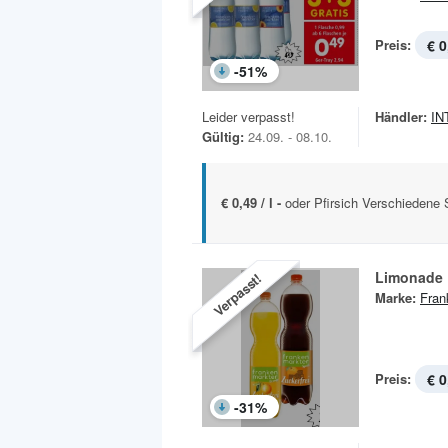
Preis:
€ 0
-
51
%
Leider verpasst!
Händler:
IN
Gültig:
24.09. - 08.10.
€ 0,49 / l -
oder Pfirsich Verschiedene S
Limonade
Verpasst!
Marke:
Fran
Preis:
€ 0
-
31
%