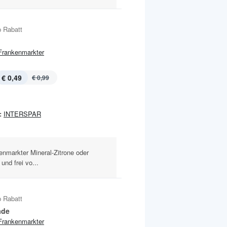
 Rabatt
Frankenmarkter
€ 0,49
€ 0,99
:
INTERSPAR
enmarkter Mineral-Zitrone oder
und frei vo...
 Rabatt
ade
Frankenmarkter