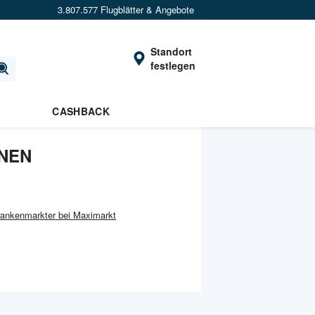
3.807.577 Flugblätter & Angebote
Standort
festlegen
CASHBACK
ONEN
rankenmarkter bei Maximarkt