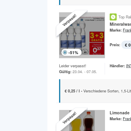
Verpasst!
Top Ra
Mineralwa
Marke:
Fran
Preis:
€ 0
-
51
%
Leider verpasst!
Händler:
IN
Gültig:
23.04. - 07.05.
€ 0,25 / l -
Verschiedene Sorten, 1,5-Li
Limonade
Verpasst!
Marke:
Fran