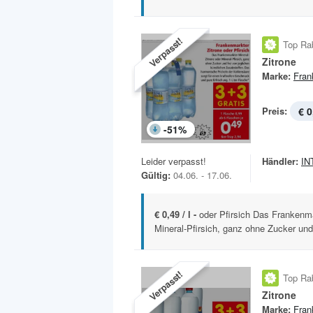
Verpasst!
Top Ra
Zitrone
Marke:
Fran
Preis:
€ 0
-
51
%
Leider verpasst!
Händler:
IN
Gültig:
04.06. - 17.06.
€ 0,49 / l -
oder Pfirsich Das Frankenma
Mineral-Pfirsich, ganz ohne Zucker und 
Verpasst!
Top Ra
Zitrone
Marke:
Fran