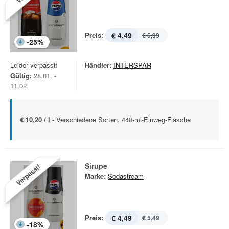
Preis:
€ 4,49
€ 5,99
-
25
%
Leider verpasst!
Händler:
INTERSPAR
Gültig:
28.01. -
11.02.
€ 10,20 / l -
Verschiedene Sorten, 440-ml-Einweg-Flasche
Sirupe
Verpasst!
Marke:
Sodastream
Preis:
€ 4,49
€ 5,49
-
18
%