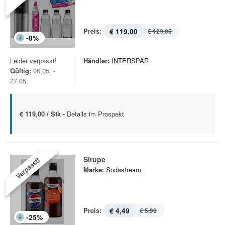
Preis:
€ 119,00
€ 129,00
-
8
%
Leider verpasst!
Händler:
INTERSPAR
Gültig:
06.05. -
27.05.
€ 119,00 / Stk -
Details im Prospekt
Sirupe
Verpasst!
Marke:
Sodastream
Preis:
€ 4,49
€ 5,99
-
25
%