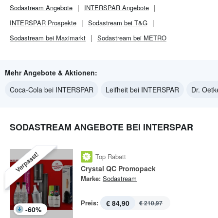
Sodastream
Angebote
INTERSPAR
Angebote
INTERSPAR
Prospekte
Sodastream bei T&G
Sodastream bei Maximarkt
Sodastream bei METRO
Mehr Angebote & Aktionen:
Coca-Cola bei INTERSPAR
Leifheit bei INTERSPAR
Dr. Oet
SODASTREAM ANGEBOTE BEI INTERSPAR
Verpasst!
Top Rabatt
Crystal QC Promopack
Marke:
Sodastream
Preis:
€ 84,90
€ 210,97
-
60
%