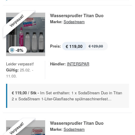
Wassersprudler Titan Duo
Verpasst!
Marke:
Sodastream
Preis:
€ 119,00
€ 129,00
-
8
%
Leider verpasst!
Händler:
INTERSPAR
Gültig:
25.02. -
11.03.
€ 119,00 / Stk -
Im Set enthalten: 1 x SodaStream Duo in Titan
2 x SodaStream 1-Liter-Glasflasche spülmaschinenfest...
Wassersprudler Titan Duo
Verpasst!
Marke:
Sodastream