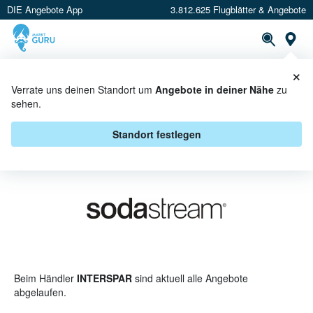
DIE Angebote App
3.812.625 Flugblätter & Angebote
St
×
PROSPEKTE
ANGEBOTE
CASHBACK
Verrate uns deinen Standort um
Angebote in deiner Nähe
zu
sehen.
SODASTREAM BEI INTERSPAR -
ANGEBOTE & AKTIONEN
Standort festlegen
Beim Händler
INTERSPAR
sind aktuell alle Angebote
abgelaufen.