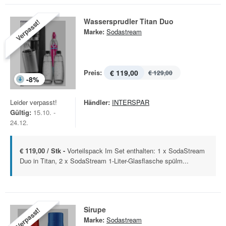
Wassersprudler Titan Duo
Verpasst!
Marke:
Sodastream
Preis:
€ 119,00
€ 129,00
-
8
%
Leider verpasst!
Händler:
INTERSPAR
Gültig:
15.10. -
24.12.
€ 119,00 / Stk -
Vorteilspack Im Set enthalten: 1 x SodaStream
Duo in Titan, 2 x SodaStream 1-Liter-Glasflasche spülm...
Sirupe
Verpasst!
Marke:
Sodastream