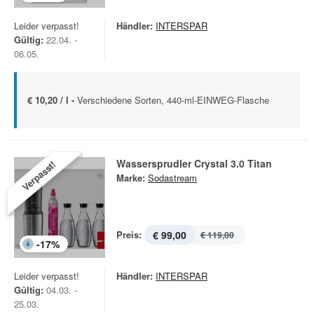
Leider verpasst!
Händler:
INTERSPAR
Gültig:
22.04. -
06.05.
€ 10,20 / l -
Verschiedene Sorten, 440-ml-EINWEG-Flasche
Wassersprudler Crystal 3.0 Titan
Verpasst!
Marke:
Sodastream
Preis:
€ 99,00
€ 119,00
-
17
%
Leider verpasst!
Händler:
INTERSPAR
Gültig:
04.03. -
25.03.