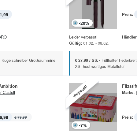
1,99
Preis:
-
20
%
BRO
Leider verpasst!
Händler
Gültig:
01.02. - 08.02.
M/ Kugelschreiber Großraummine
€ 27,99 / Stk -
Füllhalter Federbre
XB, hochwertiges Metalletui
 Ambition
Filzsti
Verpasst!
r Castell
Marke:
6,99
Preis:
€ 79,99
-
7
%