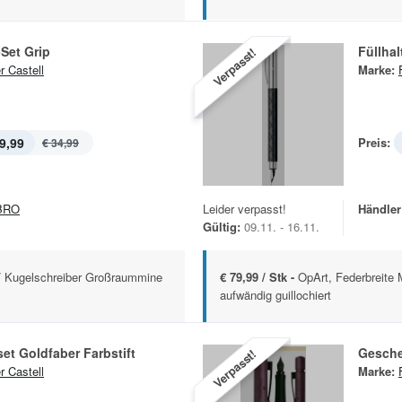
Set Grip
Füllhal
Verpasst!
r Castell
Marke:
9,99
Preis:
€ 34,99
BRO
Leider verpasst!
Händler
Gültig:
09.11. - 16.11.
M/ Kugelschreiber Großraummine
€ 79,99 / Stk -
OpArt, Federbreite 
aufwändig guillochiert
t Goldfaber Farbstift
Gesche
Verpasst!
r Castell
Marke: