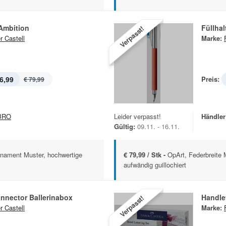
 Ambition
Füllhal
Verpasst!
r Castell
Marke:
6,99
Preis:
€ 79,99
BRO
Leider verpasst!
Händler
Gültig:
09.11. - 16.11.
rnament Muster, hochwertige
€ 79,99 / Stk -
OpArt, Federbreite 
aufwändig guillochiert
Connector Ballerinabox
Handle
Verpasst!
r Castell
Marke: