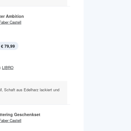
ter Ambition
Faber Castell
€ 79,99
:
LIBRO
M, Schaft aus Edelharz lackiert und
ttering Geschenkset
Faber Castell