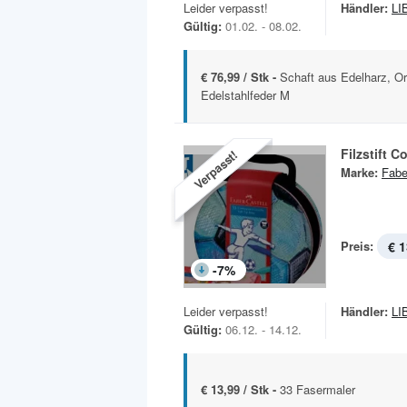
Leider verpasst!
Händler:
LI
Gültig:
01.02. - 08.02.
€ 76,99 / Stk -
Schaft aus Edelharz, O
Edelstahlfeder M
Filzstift 
Verpasst!
Marke:
Fabe
Preis:
€ 1
-
7
%
Leider verpasst!
Händler:
LI
Gültig:
06.12. - 14.12.
€ 13,99 / Stk -
33 Fasermaler