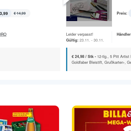
3,99
Preis:
€ 14,99
BRO
Leider verpasst!
Händler
Gültig:
23.11. - 30.11.
€ 24,98 / Stk -
12-tlg., 5 Pitt Artis
Goldfaber Bleistift, Grußkarten-, G