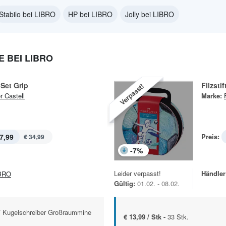
Stabilo bei LIBRO
HP bei LIBRO
Jolly bei LIBRO
 BEI LIBRO
Set Grip
Verpasst!
r Castell
Marke:
7,99
Preis:
€ 34,99
-
7
%
Leider verpasst!
Händler
BRO
Gültig:
01.02. - 08.02.
M/ Kugelschreiber Großraummine
€ 13,99 / Stk -
33 Stk.