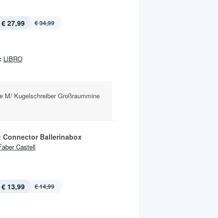
€ 27,99
€ 34,99
:
LIBRO
ite M/ Kugelschreiber Großraummine
ft Connector Ballerinabox
Faber Castell
€ 13,99
€ 14,99