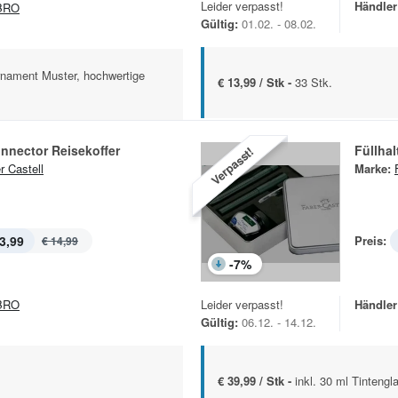
Leider verpasst!
Händler
BRO
Gültig:
01.02. - 08.02.
rnament Muster, hochwertige
€ 13,99 / Stk -
33 Stk.
Connector Reisekoffer
Füllhal
Verpasst!
r Castell
Marke:
3,99
Preis:
€ 14,99
-
7
%
BRO
Leider verpasst!
Händler
Gültig:
06.12. - 14.12.
€ 39,99 / Stk -
inkl. 30 ml Tinteng