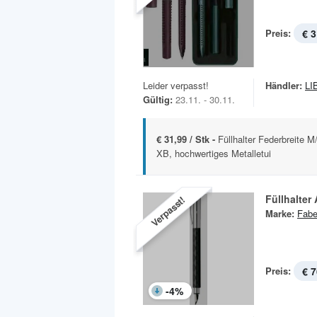
Preis:
€ 3
Leider verpasst!
Händler:
LI
Gültig:
23.11. - 30.11.
€ 31,99 / Stk -
Füllhalter Federbreite 
XB, hochwertiges Metalletui
Füllhalter
Verpasst!
Marke:
Fabe
Preis:
€ 7
-
4
%