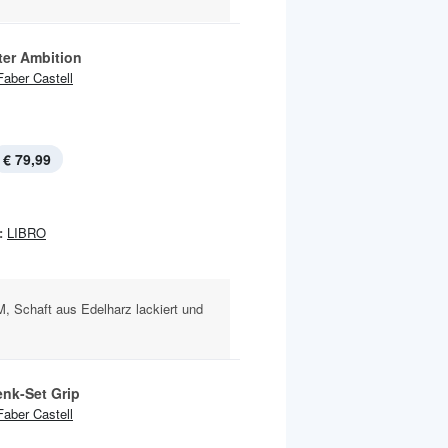
ter Ambition
Faber Castell
€ 79,99
:
LIBRO
M, Schaft aus Edelharz lackiert und
nk-Set Grip
Faber Castell