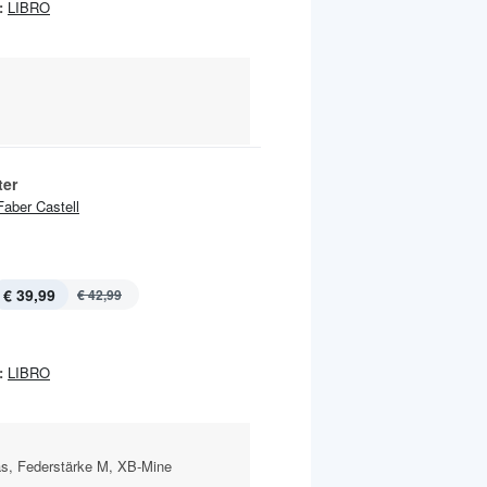
:
LIBRO
ter
Faber Castell
€ 39,99
€ 42,99
:
LIBRO
las, Federstärke M, XB-Mine