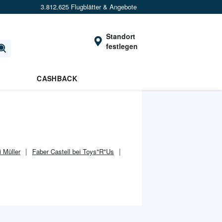
3.812.625 Flugblätter & Angebote
Standort
festlegen
CASHBACK
i Müller
Faber Castell bei Toys"R"Us