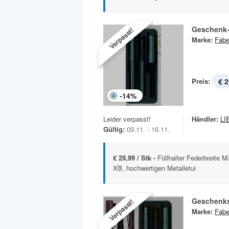
Geschenk-
Verpasst!
Marke:
Fabe
Preis:
€ 2
-
14
%
Leider verpasst!
Händler:
LI
Gültig:
09.11. - 16.11.
€ 29,99 / Stk -
Füllhalter Federbreite 
XB, hochwertigen Metalletui
Geschenkse
Verpasst!
Marke:
Fabe