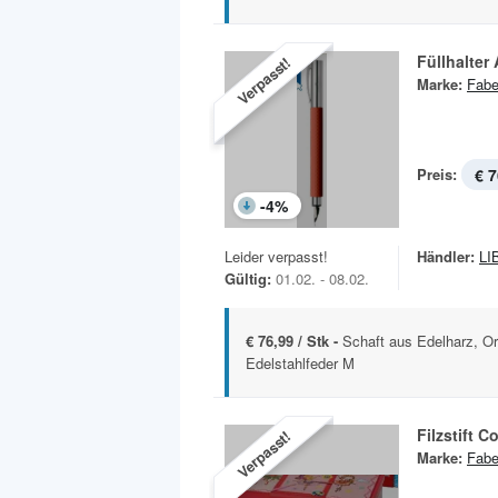
Füllhalter
Verpasst!
Marke:
Fabe
Preis:
€ 7
-
4
%
Leider verpasst!
Händler:
LI
Gültig:
01.02. - 08.02.
€ 76,99 / Stk -
Schaft aus Edelharz, O
Edelstahlfeder M
Filzstift 
Verpasst!
Marke:
Fabe