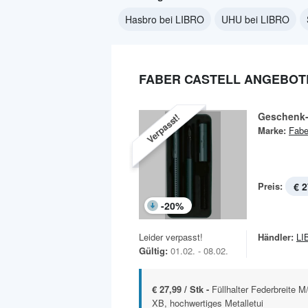
Hasbro bei LIBRO
UHU bei LIBRO
FABER CASTELL ANGEBOTE
Geschenk-
Verpasst!
Marke:
Fabe
Preis:
€ 2
-
20
%
Leider verpasst!
Händler:
LI
Gültig:
01.02. - 08.02.
€ 27,99 / Stk -
Füllhalter Federbreite 
XB, hochwertiges Metalletui