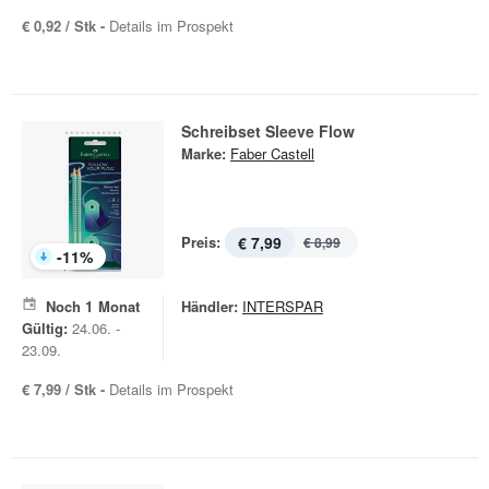
€ 0,92 / Stk -
Details im Prospekt
Schreibset Sleeve Flow
Marke:
Faber Castell
Preis:
€ 7,99
€ 8,99
-
11
%
Noch
1
Monat
Händler:
INTERSPAR
Gültig:
24.06. -
23.09.
€ 7,99 / Stk -
Details im Prospekt