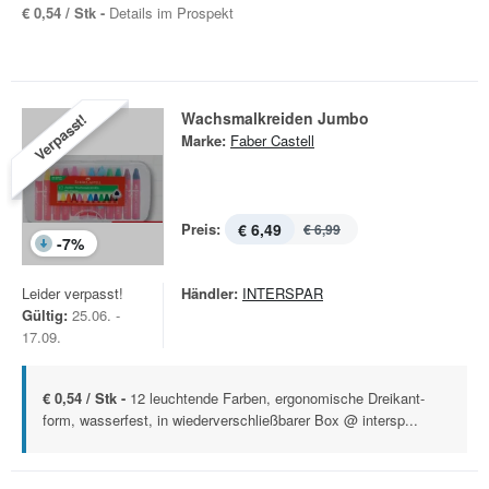
€ 0,54 / Stk -
Details im Prospekt
Wachsmalkreiden Jumbo
Verpasst!
Marke:
Faber Castell
Preis:
€ 6,49
€ 6,99
-
7
%
Leider verpasst!
Händler:
INTERSPAR
Gültig:
25.06. -
17.09.
€ 0,54 / Stk -
12 leuchtende Farben, ergonomische Dreikant-
form, wasserfest, in wiederverschließbarer Box @ intersp...