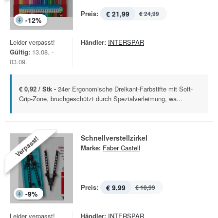
Preis:
€ 21,99
€ 24,99
-
12
%
Leider verpasst!
Händler:
INTERSPAR
Gültig:
13.08. -
03.09.
€ 0,92 / Stk -
24er Ergonomische Dreikant-Farbstifte mit Soft-
Grip-Zone, bruchgeschützt durch Spezialverleimung, wa...
Schnellverstellzirkel
Verpasst!
Marke:
Faber Castell
Preis:
€ 9,99
€ 10,99
-
9
%
Leider verpasst!
Händler:
INTERSPAR