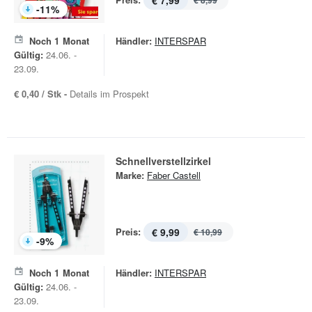
€ 7,99
€ 8,99
-
11
%
Noch
1
Monat
Händler:
INTERSPAR
Gültig:
24.06. -
23.09.
€ 0,40 / Stk -
Details im Prospekt
Schnellverstellzirkel
Marke:
Faber Castell
Preis:
€ 9,99
€ 10,99
-
9
%
Noch
1
Monat
Händler:
INTERSPAR
Gültig:
24.06. -
23.09.