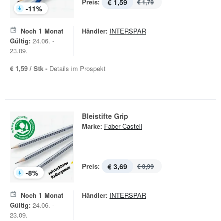
Preis:
€ 1,59
€ 1,79
-
11
%
Noch
1
Monat
Händler:
INTERSPAR
Gültig:
24.06. -
23.09.
€ 1,59 / Stk -
Details im Prospekt
Bleistifte Grip
Marke:
Faber Castell
Preis:
€ 3,69
€ 3,99
-
8
%
Noch
1
Monat
Händler:
INTERSPAR
Gültig:
24.06. -
23.09.