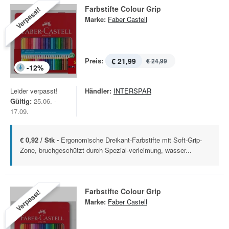
Farbstifte Colour Grip
Verpasst!
Marke:
Faber Castell
Preis:
€ 21,99
€ 24,99
-
12
%
Leider verpasst!
Händler:
INTERSPAR
Gültig:
25.06. -
17.09.
€ 0,92 / Stk -
Ergonomische Dreikant-Farbstifte mit Soft-Grip-
Zone, bruchgeschützt durch Spezial-verleimung, wasser...
Farbstifte Colour Grip
Verpasst!
Marke:
Faber Castell