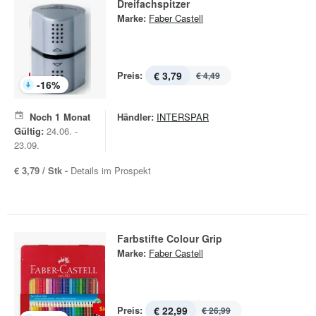
Dreifachspitzer
Marke:
Faber Castell
Preis:
€ 3,79
€ 4,49
-
16
%
Noch
1
Monat
Händler:
INTERSPAR
Gültig:
24.06. -
23.09.
€ 3,79 / Stk -
Details im Prospekt
Farbstifte Colour Grip
Marke:
Faber Castell
Preis:
€ 22,99
€ 26,99