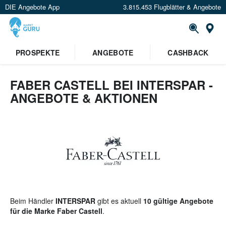
DIE Angebote App
3.815.453 Flugblätter & Angebote
St
×
PROSPEKTE
ANGEBOTE
CASHBACK
Verrate uns deinen Standort um
Angebote in deiner Nähe
zu
sehen.
FABER CASTELL BEI INTERSPAR -
ANGEBOTE & AKTIONEN
Standort festlegen
Beim Händler
INTERSPAR
gibt es aktuell
10 gültige Angebote
für die Marke Faber Castell
.