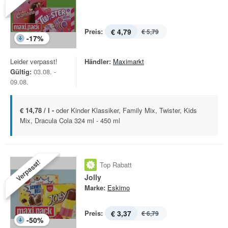
Preis:
€ 4,79
€ 5,79
-
17
%
Leider verpasst!
Händler:
Maximarkt
Gültig:
03.08. -
09.08.
€ 14,78 / l -
oder Kinder Klassiker, Family Mix, Twister, Kids
Mix, Dracula Cola 324 ml - 450 ml
Verpasst!
Top Rabatt
Jolly
Marke:
Eskimo
Preis:
€ 3,37
€ 6,79
-
50
%