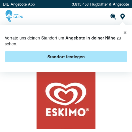
DIE Angebote App
3.815.453 Flugblätter & Angebote
St
×
PROSPEKTE
ANGEBOTE
CASHBACK
Verrate uns deinen Standort um
Angebote in deiner Nähe
zu
sehen.
ESKIMO BEI MAXIMARKT -
ANGEBOTE & AKTIONEN
Standort festlegen