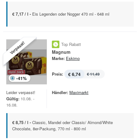
€ 7,17 / l -
Eis Legenden oder Nogger 470 ml - 648 ml
Verpasst!
Top Rabatt
Magnum
Marke:
Eskimo
Preis:
€ 6,74
€ 11,49
-
41
%
Leider verpasst!
Händler:
Maximarkt
Gültig:
10.08. -
16.08.
€ 8,75 / l -
Classic, Mandel oder Classic/ Almond/White
Chocolate, 8er-Packung, 770 ml - 800 ml