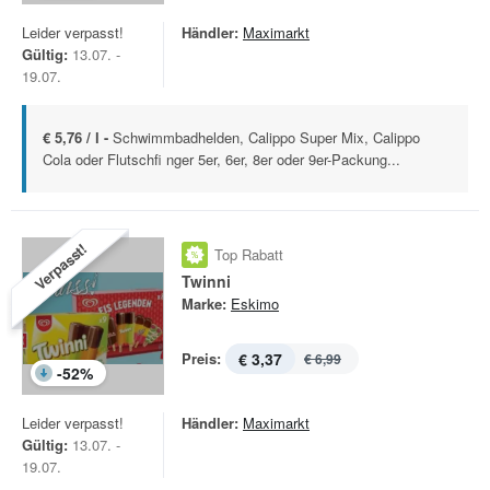
Leider verpasst!
Händler:
Maximarkt
Gültig:
13.07. -
19.07.
€ 5,76 / l -
Schwimmbadhelden, Calippo Super Mix, Calippo
Cola oder Flutschfi nger 5er, 6er, 8er oder 9er-Packung...
Verpasst!
Top Rabatt
Twinni
Marke:
Eskimo
Preis:
€ 3,37
€ 6,99
-
52
%
Leider verpasst!
Händler:
Maximarkt
Gültig:
13.07. -
19.07.