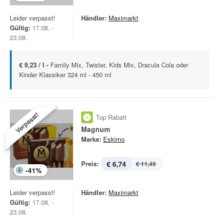
Leider verpasst!
Händler:
Maximarkt
Gültig:
17.08. -
23.08.
€ 9,23 / l -
Family Mix, Twister, Kids Mix, Dracula Cola oder
Kinder Klassiker 324 ml - 450 ml
Verpasst!
Top Rabatt
Magnum
Marke:
Eskimo
Preis:
€ 6,74
€ 11,49
-
41
%
Leider verpasst!
Händler:
Maximarkt
Gültig:
17.08. -
23.08.