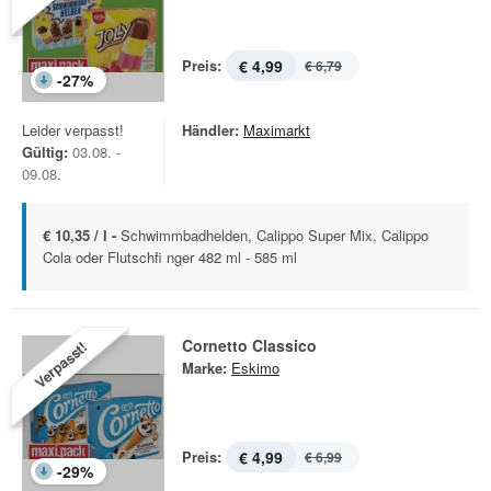
Preis:
€ 4,99
€ 6,79
-
27
%
Leider verpasst!
Händler:
Maximarkt
Gültig:
03.08. -
09.08.
€ 10,35 / l -
Schwimmbadhelden, Calippo Super Mix, Calippo
Cola oder Flutschfi nger 482 ml - 585 ml
Cornetto Classico
Verpasst!
Marke:
Eskimo
Preis:
€ 4,99
€ 6,99
-
29
%