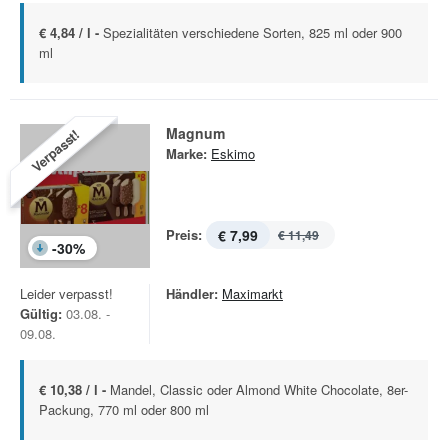
€ 4,84 / l -
Spezialitäten verschiedene Sorten, 825 ml oder 900
ml
Magnum
Verpasst!
Marke:
Eskimo
Preis:
€ 7,99
€ 11,49
-
30
%
Leider verpasst!
Händler:
Maximarkt
Gültig:
03.08. -
09.08.
€ 10,38 / l -
Mandel, Classic oder Almond White Chocolate, 8er-
Packung, 770 ml oder 800 ml