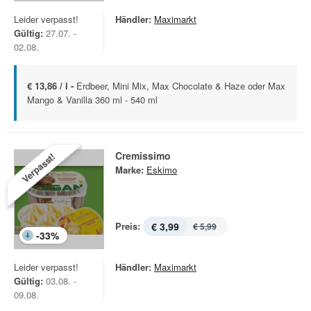
Leider verpasst!
Händler:
Maximarkt
Gültig:
27.07. -
02.08.
€ 13,86 / l -
Erdbeer, Mini Mix, Max Chocolate & Haze oder Max
Mango & Vanilla 360 ml - 540 ml
Cremissimo
Verpasst!
Marke:
Eskimo
Preis:
€ 3,99
€ 5,99
-
33
%
Leider verpasst!
Händler:
Maximarkt
Gültig:
03.08. -
09.08.