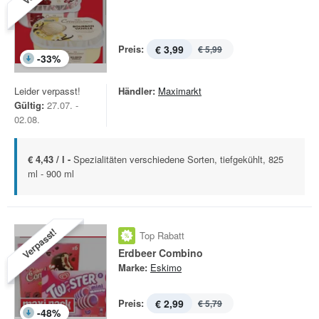
Preis:
€ 3,99
€ 5,99
-
33
%
Leider verpasst!
Händler:
Maximarkt
Gültig:
27.07. -
02.08.
€ 4,43 / l -
Spezialitäten verschiedene Sorten, tiefgekühlt, 825
ml - 900 ml
Verpasst!
Top Rabatt
Erdbeer Combino
Marke:
Eskimo
Preis:
€ 2,99
€ 5,79
-
48
%