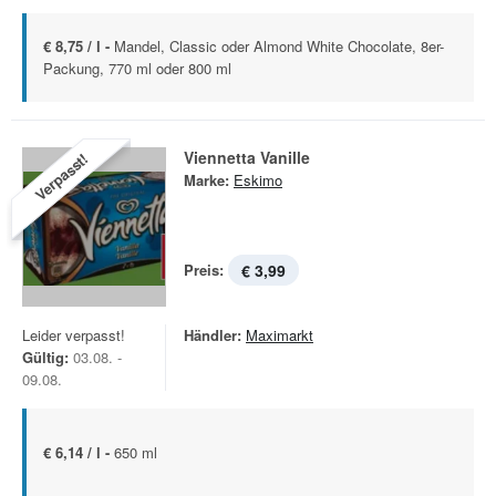
€ 8,75 / l -
Mandel, Classic oder Almond White Chocolate, 8er-
Packung, 770 ml oder 800 ml
Viennetta Vanille
Verpasst!
Marke:
Eskimo
Preis:
€ 3,99
Leider verpasst!
Händler:
Maximarkt
Gültig:
03.08. -
09.08.
€ 6,14 / l -
650 ml