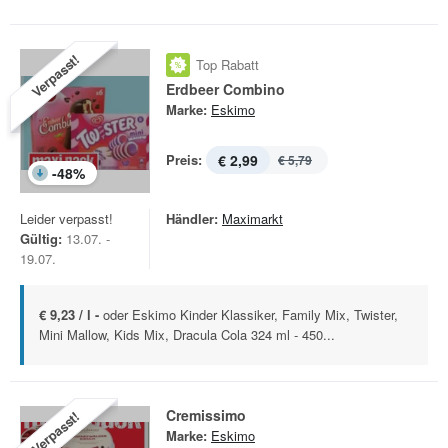
Verpasst!
Top Rabatt
Erdbeer Combino
Marke:
Eskimo
Preis:
€ 2,99
€ 5,79
-
48
%
Leider verpasst!
Händler:
Maximarkt
Gültig:
13.07. -
19.07.
€ 9,23 / l -
oder Eskimo Kinder Klassiker, Family Mix, Twister,
Mini Mallow, Kids Mix, Dracula Cola 324 ml - 450...
Cremissimo
Verpasst!
Marke:
Eskimo