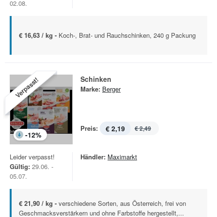
02.08.
€ 16,63 / kg -
Koch-, Brat- und Rauchschinken, 240 g Packung
Schinken
Verpasst!
Marke:
Berger
Preis:
€ 2,19
€ 2,49
-
12
%
Leider verpasst!
Händler:
Maximarkt
Gültig:
29.06. -
05.07.
€ 21,90 / kg -
verschiedene Sorten, aus Österreich, frei von
Geschmacksverstärkern und ohne Farbstoffe hergestellt,...