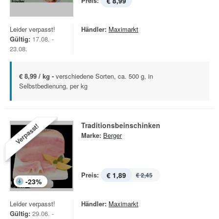
Preis:
€ 8,99
Leider verpasst!
Händler:
Maximarkt
Gültig:
17.08. -
23.08.
€ 8,99 / kg -
verschiedene Sorten, ca. 500 g, in
Selbstbedienung, per kg
Traditionsbeinschinken
Verpasst!
Marke:
Berger
Preis:
€ 1,89
€ 2,45
-
23
%
Leider verpasst!
Händler:
Maximarkt
Gültig:
29.06. -