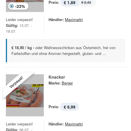
Preis:
€ 1,89
€ 2,45
-
23
%
Leider verpasst!
Händler:
Maximarkt
Gültig:
13.07. -
19.07.
€ 18,90 / kg -
oder Wellnessschinken aus Österreich, frei von
Farbstoffen und ohne Aromen hergestellt, gluten- und ...
Knacker
Verpasst!
Marke:
Berger
Preis:
€ 6,99
Leider verpasst!
Händler:
Maximarkt
Gültig:
06.07. -