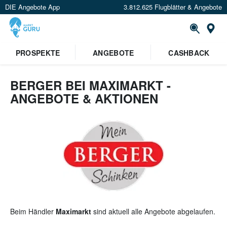
DIE Angebote App
3.812.625 Flugblätter & Angebote
St
×
PROSPEKTE
ANGEBOTE
CASHBACK
Verrate uns deinen Standort um
Angebote in deiner Nähe
zu
sehen.
BERGER BEI MAXIMARKT -
ANGEBOTE & AKTIONEN
Standort festlegen
Beim Händler
Maximarkt
sind aktuell alle Angebote abgelaufen.