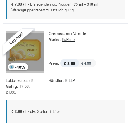
€ 7,08 / l -
Eislegenden od. Nogger 470 ml – 648 ml.
Warengruppenrabatt zusätzlich gültig.
Cremissimo Vanille
Verpasst!
Marke:
Eskimo
Preis:
€ 2,99
€ 4,99
-
40
%
Leider verpasst!
Händler:
BILLA
Gültig:
17.06. -
24.06.
€ 2,99 / l -
div. Sorten 1 Liter