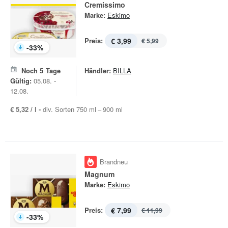
Cremissimo
Marke:
Eskimo
Preis:
€ 3,99
€ 5,99
-
33
%
Noch
5
Tage
Händler:
BILLA
Gültig:
05.08. -
12.08.
€ 5,32 / l -
div. Sorten 750 ml – 900 ml
Brandneu
Magnum
Marke:
Eskimo
Preis:
€ 7,99
€ 11,99
-
33
%