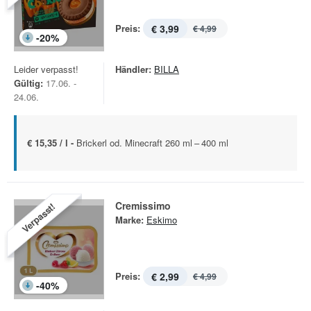
Preis:
€ 3,99
€ 4,99
-
20
%
Leider verpasst!
Händler:
BILLA
Gültig:
17.06. -
24.06.
€ 15,35 / l -
Brickerl od. Minecraft 260 ml – 400 ml
Cremissimo
Verpasst!
Marke:
Eskimo
Preis:
€ 2,99
€ 4,99
-
40
%