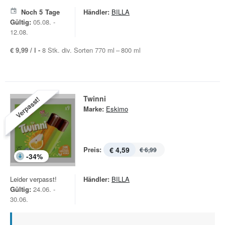
Noch
5
Tage
Händler:
BILLA
Gültig:
05.08. -
12.08.
€ 9,99 / l -
8 Stk. div. Sorten 770 ml – 800 ml
Twinni
Verpasst!
Marke:
Eskimo
Preis:
€ 4,59
€ 6,99
-
34
%
Leider verpasst!
Händler:
BILLA
Gültig:
24.06. -
30.06.