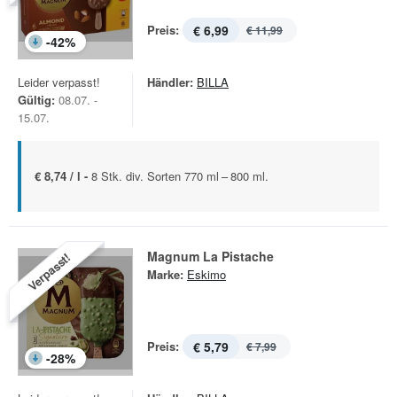
Preis:
€ 6,99
€ 11,99
-
42
%
Leider verpasst!
Händler:
BILLA
Gültig:
08.07. -
15.07.
€ 8,74 / l -
8 Stk. div. Sorten 770 ml – 800 ml.
Magnum La Pistache
Verpasst!
Marke:
Eskimo
Preis:
€ 5,79
€ 7,99
-
28
%