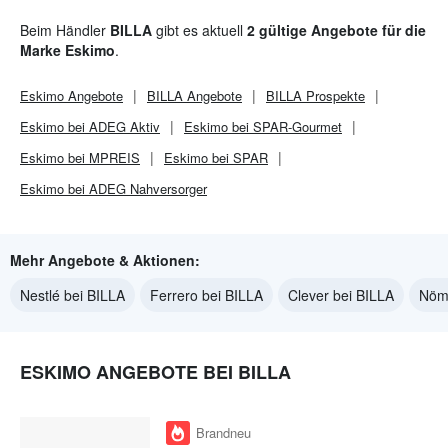
Beim Händler
BILLA
gibt es aktuell
2 gültige Angebote für die
Marke Eskimo
.
Eskimo
Angebote
BILLA
Angebote
BILLA
Prospekte
Eskimo bei ADEG Aktiv
Eskimo bei SPAR-Gourmet
Eskimo bei MPREIS
Eskimo bei SPAR
Eskimo bei ADEG Nahversorger
Mehr Angebote & Aktionen:
Nestlé bei BILLA
Ferrero bei BILLA
Clever bei BILLA
Nöm
ESKIMO ANGEBOTE BEI BILLA
Brandneu