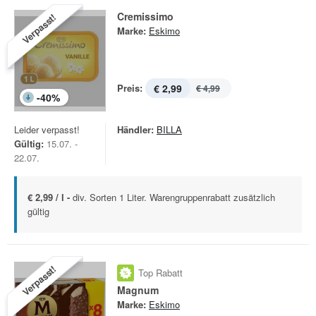
Cremissimo
Verpasst!
Marke:
Eskimo
Preis:
€ 2,99
€ 4,99
-
40
%
Leider verpasst!
Händler:
BILLA
Gültig:
15.07. -
22.07.
€ 2,99 / l -
div. Sorten 1 Liter. Warengruppenrabatt zusätzlich
gültig
Verpasst!
Top Rabatt
Magnum
Marke:
Eskimo