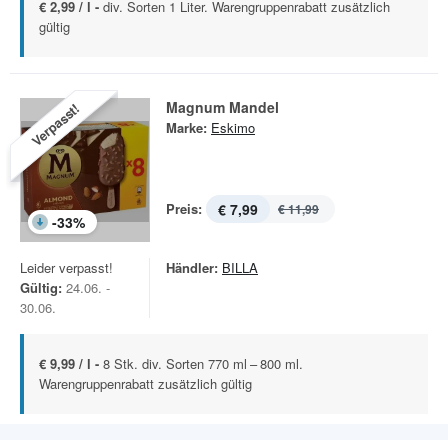
€ 2,99 / l -
div. Sorten 1 Liter. Warengruppenrabatt zusätzlich
gültig
Magnum Mandel
Verpasst!
Marke:
Eskimo
Preis:
€ 7,99
€ 11,99
-
33
%
Leider verpasst!
Händler:
BILLA
Gültig:
24.06. -
30.06.
€ 9,99 / l -
8 Stk. div. Sorten 770 ml – 800 ml.
Warengruppenrabatt zusätzlich gültig