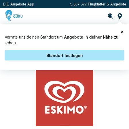
DIE Angebote App
3.807.577 Flugblätter & Angebote
St
×
PROSPEKTE
ANGEBOTE
CASHBACK
Verrate uns deinen Standort um
Angebote in deiner Nähe
zu
sehen.
ESKIMO BEI BILLA - ANGEBOTE &
AKTIONEN
Standort festlegen