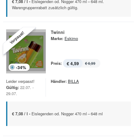
€ 7,08 / l -
Eislegenden od. Nogger 470 ml – 648 ml.
Warengruppenrabatt zusätzlich gültig.
Twinni
Verpasst!
Marke:
Eskimo
Preis:
€ 4,59
€ 6,99
-
34
%
Leider verpasst!
Händler:
BILLA
Gültig:
22.07. -
29.07.
€ 7,08 / l -
Eislegenden od. Nogger 470 ml – 648 ml