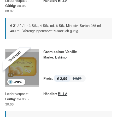
Leider verpasst!
Händler:
BILLA
Gültig:
30.06. -
08.07.
€ 21,44 / l -
3 Stk., 4 Stk. od. 6 Stk. Mini div. Sorten 255 ml –
400 ml. Warengruppenrabatt zusätzlich gültig.
Cremissimo Vanille
Verpasst!
Marke:
Eskimo
Preis:
€ 2,99
€ 3,74
-
20
%
Leider verpasst!
Händler:
BILLA
Gültig:
24.06. -
30.06.