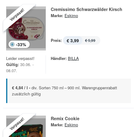
Cremissimo Schwarzwälder Kirsch
Verpasst!
Marke:
Eskimo
Preis:
€ 3,99
€ 5,99
-
33
%
Leider verpasst!
Händler:
BILLA
Gültig:
30.06. -
08.07.
€ 4,84 / l -
div. Sorten 750 ml – 900 ml. Warengruppenrabatt
zusätzlich gültig
Remix Cookie
Verpasst!
Marke:
Eskimo