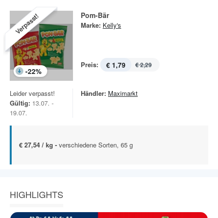
Pom-Bär
Verpasst!
Marke:
Kelly's
Preis:
€ 1,79
€ 2,29
-
22
%
Leider verpasst!
Händler:
Maximarkt
Gültig:
13.07. -
19.07.
€ 27,54 / kg -
verschiedene Sorten, 65 g
HIGHLIGHTS