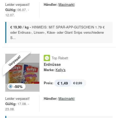
Leider verpasst!
Händler:
Maximarkt
Gültig:
06.07. -
12.07.
€ 19,90 / kg -
HINWEIS: MIT SPAR-APP-GUTSCHEIN 1.79 €
oder Erdnuss-, Linsen-, Käse- oder Giant Snips verschiedene
S...
Verpasst!
Top Rabatt
Erdnüsse
Marke:
Kelly's
Preis:
€ 1,49
€ 2,99
-
50
%
Leider verpasst!
Händler:
Maximarkt
Gültig:
17.08. -
23.08.