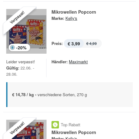
Mikrowellen Popcorn
Verpasst!
Marke:
Kelly's
Preis:
€ 3,99
€ 4,99
-
20
%
Leider verpasst!
Händler:
Maximarkt
Gültig:
22.06. -
28.06.
€ 14,78 / kg -
verschiedene Sorten, 270 g
Verpasst!
Top Rabatt
Mikrowellen Popcorn
Marke:
Kelly's