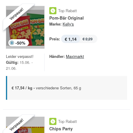
Verpasst!
Top Rabatt
Pom-Bär Original
Marke:
Kelly's
Preis:
€ 1,14
€ 2,29
-
50
%
Leider verpasst!
Händler:
Maximarkt
Gültig:
15.06. -
21.06.
€ 17,54 / kg -
verschiedene Sorten, 65 g
Verpasst!
Top Rabatt
Chips Party