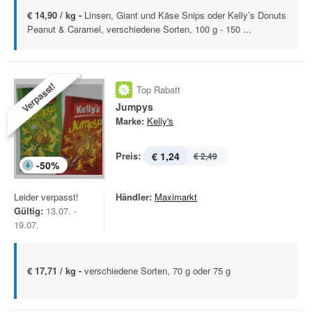
€ 14,90 / kg -
Linsen, Giant und Käse Snips oder Kelly’s Donuts
Peanut & Caramel, verschiedene Sorten, 100 g - 150 ...
Verpasst!
Top Rabatt
Jumpys
Marke:
Kelly's
Preis:
€ 1,24
€ 2,49
-
50
%
Leider verpasst!
Händler:
Maximarkt
Gültig:
13.07. -
19.07.
€ 17,71 / kg -
verschiedene Sorten, 70 g oder 75 g