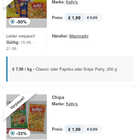
Marke:
Kelly's
Preis:
€ 1,99
€ 3,99
-
50
%
Leider verpasst!
Händler:
Maximarkt
Gültig:
15.06. -
21.06.
€ 7,96 / kg -
Classic oder Paprika oder Snips Party, 250 g
Chips
Verpasst!
Marke:
Kelly's
Preis:
€ 1,99
€ 2,99
-
33
%