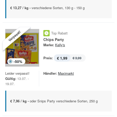
€ 13,27 / kg -
verschiedene Sorten, 130 g - 150 g
Verpasst!
Top Rabatt
Chips Party
Marke:
Kelly's
Preis:
€ 1,99
€ 3,99
-
50
%
Leider verpasst!
Händler:
Maximarkt
Gültig:
13.07. -
19.07.
€ 7,96 / kg -
oder Snips Party verschiedene Sorten, 250 g