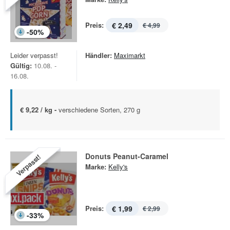
Preis:
€ 2,49
€ 4,99
-
50
%
Leider verpasst!
Händler:
Maximarkt
Gültig:
10.08. -
16.08.
€ 9,22 / kg -
verschiedene Sorten, 270 g
Donuts Peanut-Caramel
Verpasst!
Marke:
Kelly's
Preis:
€ 1,99
€ 2,99
-
33
%