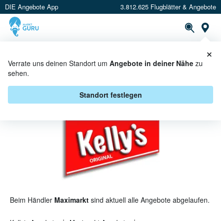
DIE Angebote App
3.812.625 Flugblätter & Angebote
St
×
PROSPEKTE
ANGEBOTE
CASHBACK
Verrate uns deinen Standort um
Angebote in deiner Nähe
zu
sehen.
KELLY'S BEI MAXIMARKT -
ANGEBOTE & AKTIONEN
Standort festlegen
Beim Händler
Maximarkt
sind aktuell alle Angebote abgelaufen.