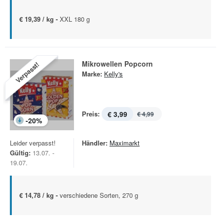
€ 19,39 / kg -
XXL 180 g
Mikrowellen Popcorn
Verpasst!
Marke:
Kelly's
Preis:
€ 3,99
€ 4,99
-
20
%
Leider verpasst!
Händler:
Maximarkt
Gültig:
13.07. -
19.07.
€ 14,78 / kg -
verschiedene Sorten, 270 g