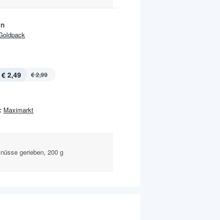
ln
Goldpack
€ 2,49
€ 2,99
:
Maximarkt
nüsse gerieben, 200 g