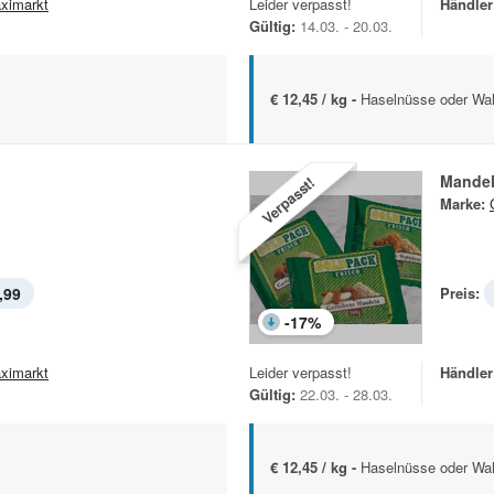
ximarkt
Leider verpasst!
Händler
Gültig:
14.03. - 20.03.
€ 12,45 / kg -
Haselnüsse oder Wal
Mande
Verpasst!
Marke:
,99
Preis:
-
17
%
ximarkt
Leider verpasst!
Händler
Gültig:
22.03. - 28.03.
€ 12,45 / kg -
Haselnüsse oder Wal