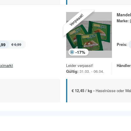
Mande
Verpasst!
Marke:
,99
Preis:
€ 6,99
-
17
%
ximarkt
Leider verpasst!
Händler
Gültig:
31.03. - 06.04.
€ 12,45 / kg -
Haselnüsse oder Wal