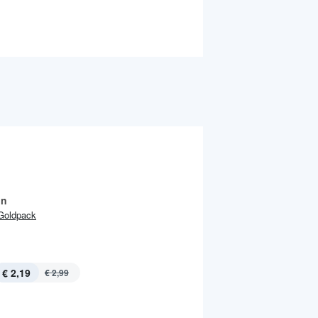
ln
Goldpack
€ 2,19
€ 2,99