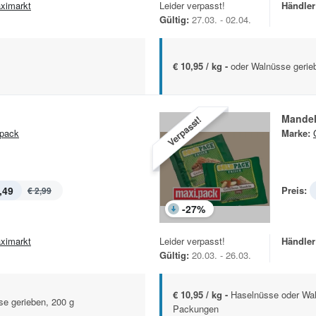
ximarkt
Leider verpasst!
Händler
Gültig:
27.03. - 02.04.
€ 10,95 / kg -
oder Walnüsse gerie
Mande
Verpasst!
pack
Marke:
,49
Preis:
€ 2,99
-
27
%
ximarkt
Leider verpasst!
Händler
Gültig:
20.03. - 26.03.
€ 10,95 / kg -
Haselnüsse oder Wal
e gerieben, 200 g
Packungen