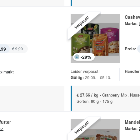
Cashe
Verpasst!
Marke:
,99
Preis:
€ 9,99
-
29
%
Leider verpasst!
Händler
ximarkt
Gültig:
29.09. - 05.10.
€ 27,66 / kg -
Cranberry Mix, Nüss
Sorten, 90 g - 175 g
utter
Mande
Verpasst!
nz
Marke: