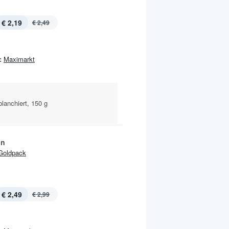
€ 2,19
€ 2,49
:
Maximarkt
lanchiert, 150 g
ln
Goldpack
€ 2,49
€ 2,99