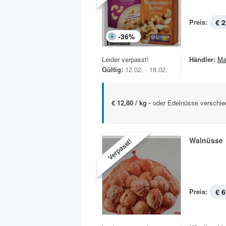
Preis:
€ 2
-
36
%
Leider verpasst!
Händler:
Ma
Gültig:
12.02. - 18.02.
€ 12,80 / kg -
oder Edelnüsse verschied
Walnüsse
Verpasst!
Preis:
€ 6