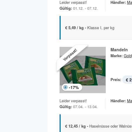
Leider verpasst!
Händler:
Ma
Gültig:
01.12. - 07.12.
€ 5,49 / kg -
Klasse I, per kg
Mandeln
Verpasst!
Marke:
Gold
Preis:
€ 2
-
17
%
Leider verpasst!
Händler:
Ma
Gültig:
07.04. - 13.04.
€ 12,45 / kg -
Haselnüsse oder Walnüss