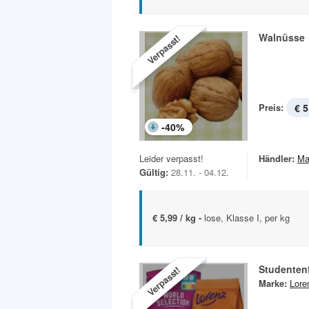
Walnüsse
Verpasst!
Preis:
€ 5
-
40
%
Leider verpasst!
Händler:
Ma
Gültig:
28.11. - 04.12.
€ 5,99 / kg -
lose, Klasse I, per kg
Studentenf
Verpasst!
Marke:
Lore