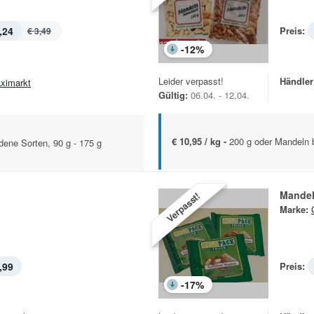
,24
Preis:
€ 3,49
-
12
%
Leider verpasst!
Händler
ximarkt
Gültig:
06.04. - 12.04.
€ 10,95 / kg -
200 g oder Mandeln b
ene Sorten, 90 g - 175 g
Mande
Verpasst!
Marke:
,99
Preis:
-
17
%