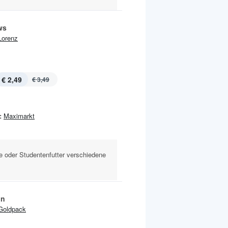
ws
Lorenz
€ 2,49
€ 3,49
:
Maximarkt
e oder Studentenfutter verschiedene
ln
Goldpack