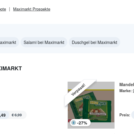
ote
Maximarkt
Prospekte
aximarkt
Salami bei Maximarkt
Duschgel bei Maximarkt
XIMARKT
Mande
Verpasst!
Marke:
,49
Preis:
€ 6,99
-
27
%