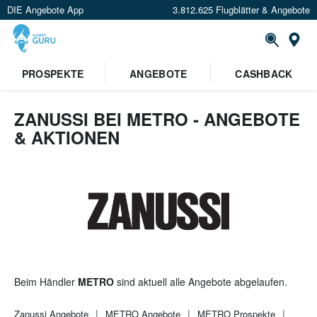
DIE Angebote App
3.812.625 Flugblätter & Angebote
St
PROSPEKTE
ANGEBOTE
CASHBACK
ZANUSSI BEI METRO - ANGEBOTE
& AKTIONEN
Beim Händler
METRO
sind aktuell alle Angebote abgelaufen.
Zanussi
Angebote
METRO
Angebote
METRO
Prospekte