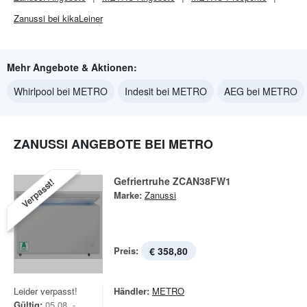
Zanussi bei kikaLeiner
Mehr Angebote & Aktionen:
Whirlpool bei METRO
Indesit bei METRO
AEG bei METRO
ZANUSSI ANGEBOTE BEI METRO
Gefriertruhe ZCAN38FW1
Verpasst!
Marke:
Zanussi
Preis:
€ 358,80
Leider verpasst!
Händler:
METRO
Gültig:
05.08. -