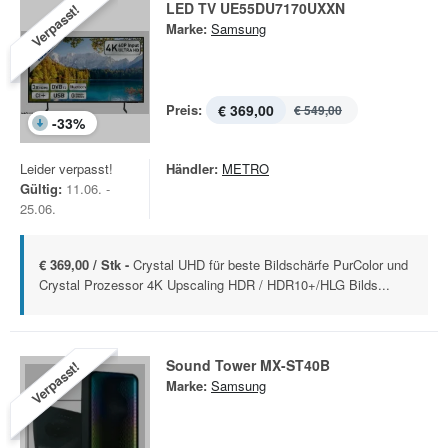
LED TV UE55DU7170UXXN
Verpasst!
Marke:
Samsung
Preis:
€ 369,00
€ 549,00
-
33
%
Leider verpasst!
Händler:
METRO
Gültig:
11.06. -
25.06.
€ 369,00 / Stk -
Crystal UHD für beste Bildschärfe PurColor und
Crystal Prozessor 4K Upscaling HDR / HDR10+/HLG Bilds...
Sound Tower MX-ST40B
Verpasst!
Marke:
Samsung