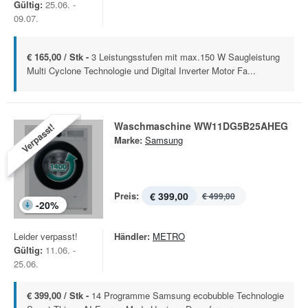
Gültig:
25.06. -
09.07.
€ 165,00 / Stk -
3 Leistungsstufen mit max.150 W Saugleistung
Multi Cyclone Technologie und Digital Inverter Motor Fa...
Waschmaschine WW11DG5B25AHEG
Verpasst!
Marke:
Samsung
Preis:
€ 399,00
€ 499,00
-
20
%
Leider verpasst!
Händler:
METRO
Gültig:
11.06. -
25.06.
€ 399,00 / Stk -
14 Programme Samsung ecobubble Technologie