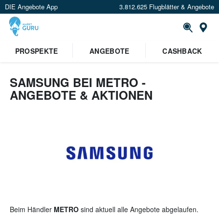
DIE Angebote App
3.812.625 Flugblätter & Angebote
St
×
PROSPEKTE
ANGEBOTE
CASHBACK
Verrate uns deinen Standort um
Angebote in deiner Nähe
zu
sehen.
SAMSUNG BEI METRO -
ANGEBOTE & AKTIONEN
Standort festlegen
Beim Händler
METRO
sind aktuell alle Angebote abgelaufen.