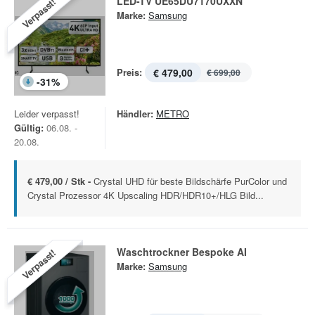
LED-TV UE65DU7170UXXN
Verpasst!
Marke:
Samsung
Preis:
€ 479,00
€ 699,00
-
31
%
Leider verpasst!
Händler:
METRO
Gültig:
06.08. -
20.08.
€ 479,00 / Stk -
Crystal UHD für beste Bildschärfe PurColor und
Crystal Prozessor 4K Upscaling HDR/HDR10+/HLG Bild...
Waschtrockner Bespoke AI
Verpasst!
Marke:
Samsung