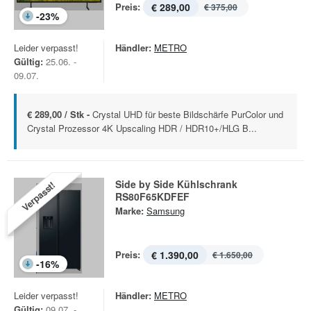
Preis:
€ 289,00
€ 375,00
-
23
%
Leider verpasst!
Händler:
METRO
Gültig:
25.06. -
09.07.
€ 289,00 / Stk -
Crystal UHD für beste Bildschärfe PurColor und
Crystal Prozessor 4K Upscaling HDR / HDR10+/HLG B...
Side by Side Kühlschrank
Verpasst!
RS80F65KDFEF
Marke:
Samsung
Preis:
€ 1.390,00
€ 1.650,00
-
16
%
Leider verpasst!
Händler:
METRO
Gültig:
09.07. -