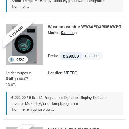
Smart Things AI Energy Mode Hygiene-Dampfprogramm
Trommel...
Waschmaschine WW80FG3M05AWEG
Verpasst!
Marke:
Samsung
Preis:
€ 299,00
€ 399,00
-
25
%
Leider verpasst!
Händler:
METRO
Gültig:
09.07. -
23.07.
€ 299,00 / Stk -
12 Programme Digitales Display Digitaler
Inverter Motor Hygiene-Dampfprogramm
Trommelreinigungsprogr...