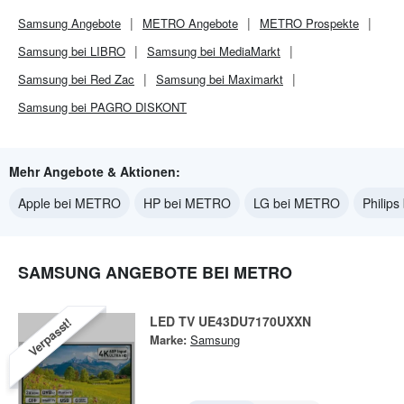
Samsung
Angebote
METRO
Angebote
METRO
Prospekte
Samsung bei LIBRO
Samsung bei MediaMarkt
Samsung bei Red Zac
Samsung bei Maximarkt
Samsung bei PAGRO DISKONT
Mehr Angebote & Aktionen:
Apple bei METRO
HP bei METRO
LG bei METRO
Philip
SAMSUNG ANGEBOTE BEI METRO
LED TV UE43DU7170UXXN
Verpasst!
Marke:
Samsung