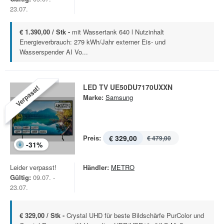
23.07.
€ 1.390,00 / Stk -
mit Wassertank 640 l Nutzinhalt
Energieverbrauch: 279 kWh/Jahr externer Eis- und
Wasserspender AI Vo...
LED TV UE50DU7170UXXN
Verpasst!
Marke:
Samsung
Preis:
€ 329,00
€ 479,00
-
31
%
Leider verpasst!
Händler:
METRO
Gültig:
09.07. -
23.07.
€ 329,00 / Stk -
Crystal UHD für beste Bildschärfe PurColor und