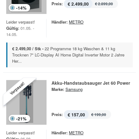
Preis:
€ 2.499,00
€ 2.899,00
-
14
%
Leider verpasst!
Händler:
METRO
Gültig:
01.05. -
14.05.
€ 2.499,00 / Stk -
22 Programme 18 kg Waschen & 11 kg
Trocknen 7" LC-Display AI Home Digital Inverter Motor 2 Jahre
Her...
Akku-Handstaubsauger Jet 60 Power
Verpasst!
Marke:
Samsung
Preis:
€ 157,00
€ 199,00
-
21
%
Leider verpasst!
Händler:
METRO
Gültig:
06.08. -