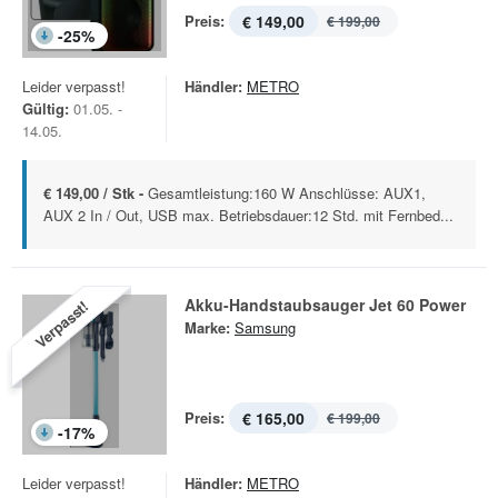
Preis:
€ 149,00
€ 199,00
-
25
%
Leider verpasst!
Händler:
METRO
Gültig:
01.05. -
14.05.
€ 149,00 / Stk -
Gesamtleistung:160 W Anschlüsse: AUX1,
AUX 2 In / Out, USB max. Betriebsdauer:12 Std. mit Fernbed...
Akku-Handstaubsauger Jet 60 Power
Verpasst!
Marke:
Samsung
Preis:
€ 165,00
€ 199,00
-
17
%
Leider verpasst!
Händler:
METRO