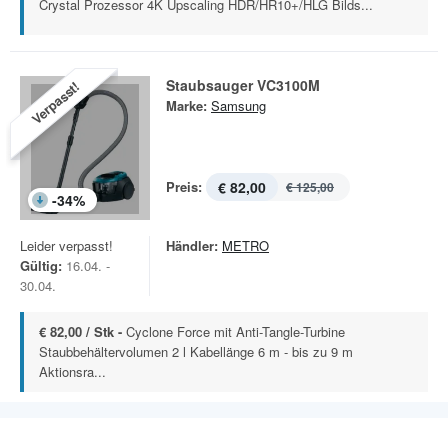
Crystal Prozessor 4K Upscaling HDR/HR10+/HLG Bilds...
Staubsauger VC3100M
Verpasst!
Marke:
Samsung
Preis:
€ 82,00
€ 125,00
-
34
%
Leider verpasst!
Händler:
METRO
Gültig:
16.04. -
30.04.
€ 82,00 / Stk -
Cyclone Force mit Anti-Tangle-Turbine
Staubbehältervolumen 2 l Kabellänge 6 m - bis zu 9 m
Aktionsra...