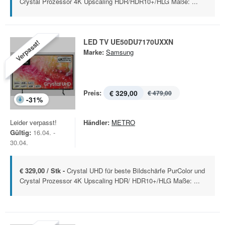
Crystal Prozessor 4K Upscaling HDR/HDR10+/HLG Maße: ...
LED TV UE50DU7170UXXN
Verpasst!
Marke:
Samsung
Preis:
€ 329,00
€ 479,00
-
31
%
Leider verpasst!
Händler:
METRO
Gültig:
16.04. -
30.04.
€ 329,00 / Stk -
Crystal UHD für beste Bildschärfe PurColor und
Crystal Prozessor 4K Upscaling HDR/ HDR10+/HLG Maße: ...