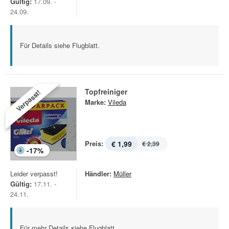
Gültig:
17.09. -
24.09.
Für Details siehe Flugblatt.
Topfreiniger
Verpasst!
Marke:
Vileda
Preis:
€ 1,99
€ 2,39
-
17
%
Leider verpasst!
Händler:
Müller
Gültig:
17.11. -
24.11.
Für mehr Details siehe Flugblatt.