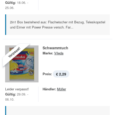
Gültig:
18.06. -
25.06.
2in1 Box bestehend aus: Flachwischer mit Bezug, Teleskopstiel
und Eimer mit Power Presse versch. Far...
Schwammtuch
Verpasst!
Marke:
Vileda
Preis:
€ 2,29
Leider verpasst!
Händler:
Müller
Gültig:
29.09. -
06.10.