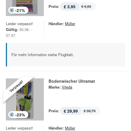
Preis:
€ 3,95
€ 4,99
-
21
%
Leider verpasst!
Händler:
Müller
Gültig:
30.06. -
07.07.
Für mehr Information siehe Flugblatt.
Bodenwischer Ultramat
Verpasst!
Marke:
Vileda
Preis:
€ 29,99
€ 38,79
-
23
%
Leider verpasst!
Händler:
Müller