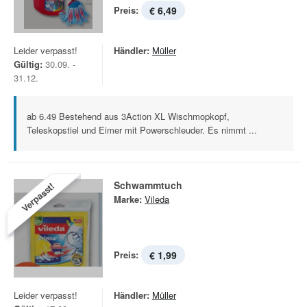
Preis:
€ 6,49
Leider verpasst!
Händler:
Müller
Gültig:
30.09. -
31.12.
ab 6.49 Bestehend aus 3Action XL Wischmopkopf,
Teleskopstiel und Eimer mit Powerschleuder. Es nimmt ...
Schwammtuch
Verpasst!
Marke:
Vileda
Preis:
€ 1,99
Leider verpasst!
Händler:
Müller