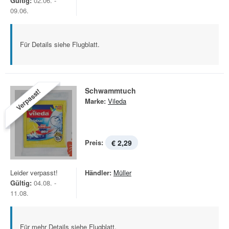
Gültig:
02.06. -
09.06.
Für Details siehe Flugblatt.
Schwammtuch
Verpasst!
Marke:
Vileda
Preis:
€ 2,29
Leider verpasst!
Händler:
Müller
Gültig:
04.08. -
11.08.
Für mehr Details siehe Flugblatt.