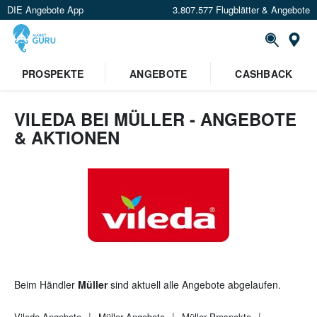
DIE Angebote App
3.807.577 Flugblätter & Angebote
St
×
PROSPEKTE
ANGEBOTE
CASHBACK
Verrate uns deinen Standort um
Angebote in deiner Nähe
zu
sehen.
VILEDA BEI MÜLLER - ANGEBOTE
& AKTIONEN
Standort festlegen
Beim Händler
Müller
sind aktuell alle Angebote abgelaufen.
Vileda
Angebote
Müller
Angebote
Müller
Prospekte