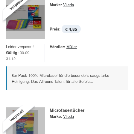
Verpasst!
Marke:
Vileda
Preis:
€ 4,85
Leider verpasst!
Händler:
Müller
Gültig:
30.09. -
31.12.
8er Pack 100% Microfaser für die besonders saugstarke
Reinigung. Das Allround-Talent für alle Bereic...
Microfasertücher
Verpasst!
Marke:
Vileda