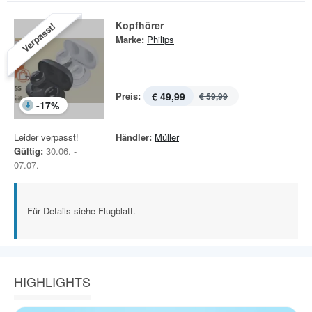
Kopfhörer
Verpasst!
Marke:
Philips
Preis:
€ 49,99
€ 59,99
-
17
%
Leider verpasst!
Händler:
Müller
Gültig:
30.06. -
07.07.
Für Details siehe Flugblatt.
HIGHLIGHTS