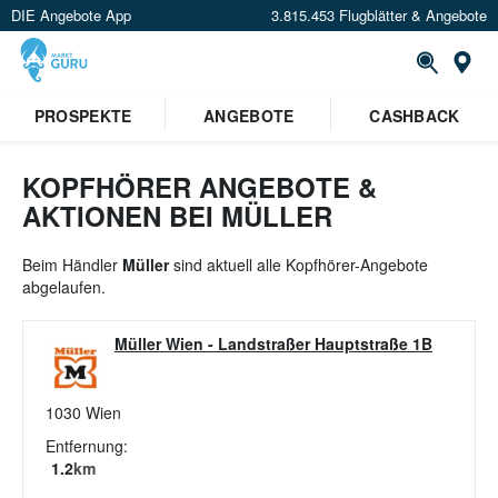
DIE Angebote App
3.815.453 Flugblätter & Angebote
St
PROSPEKTE
ANGEBOTE
CASHBACK
KOPFHÖRER ANGEBOTE &
AKTIONEN BEI MÜLLER
Beim Händler
Müller
sind aktuell alle Kopfhörer-Angebote
abgelaufen.
Müller Wien
-
Landstraßer Hauptstraße 1B
1030
Wien
Entfernung:
1.2
km