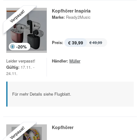
Kopfhörer Inspiria
Verpasst!
Marke:
Ready2Music
Preis:
€ 39,99
€ 49,99
-
20
%
Leider verpasst!
Händler:
Müller
Gültig:
17.11. -
24.11.
Für mehr Details siehe Flugblatt.
Kopfhörer
Verpasst!