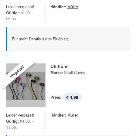
Leider verpasst!
Händler:
Müller
Gültig:
18.09. -
25.09.
Für mehr Details siehe Flugblatt.
Ohrhörer
Verpasst!
Marke:
Skull Candy
Preis:
€ 4,99
Leider verpasst!
Händler:
Müller
Gültig:
04.06. -
11.06.