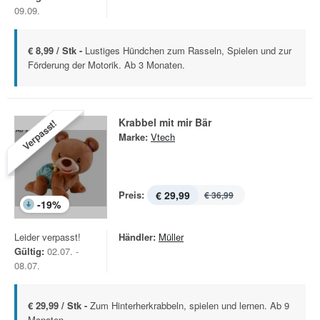
09.09.
€ 8,99 / Stk -
Lustiges Hündchen zum ­Rasseln, ­Spielen und zur
­Förderung der Motorik. Ab 3 Monaten.
Krabbel mit mir Bär
Verpasst!
Marke:
Vtech
Preis:
€ 29,99
€ 36,99
-
19
%
Leider verpasst!
Händler:
Müller
Gültig:
02.07. -
08.07.
€ 29,99 / Stk -
Zum Hinterherkrabbeln, spielen und lernen. Ab 9
Monaten.