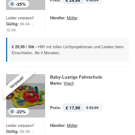
€ 29,99
€ 39,99
-
25
%
Leider verpasst!
Händler:
Müller
Gültig:
06.04. -
12.04.
€ 29,99 / Stk -
Hilft mit tollen Lichtprojektionen und Liedern beim
Einschlafen. Ab 0 Monaten.
Baby-Lustige Fahrschule
Verpasst!
Marke:
Vtech
Preis:
€ 17,99
€ 22,99
-
22
%
Leider verpasst!
Händler:
Müller
Gültig:
03.09. -