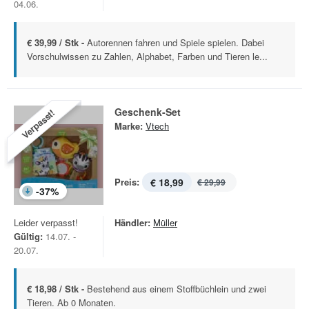
04.06.
€ 39,99 / Stk -
Autorennen fahren und Spiele spielen. Dabei
Vorschulwissen zu Zahlen, Alphabet, Farben und Tieren le...
Geschenk-Set
Verpasst!
Marke:
Vtech
Preis:
€ 18,99
€ 29,99
-
37
%
Leider verpasst!
Händler:
Müller
Gültig:
14.07. -
20.07.
€ 18,98 / Stk -
Bestehend aus einem ­Stoffbüchlein und zwei
Tieren. Ab 0 Monaten.