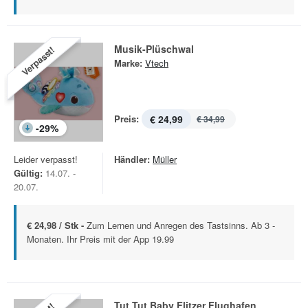
Musik-Plüschwal
Verpasst!
Marke:
Vtech
Preis:
€ 24,99
€ 34,99
-
29
%
Leider verpasst!
Händler:
Müller
Gültig:
14.07. -
20.07.
€ 24,98 / Stk -
Zum Lernen und Anregen des Tastsinns. Ab 3 ­
Monaten. Ihr Preis mit der App 19.99
Tut Tut Baby Flitzer Flughafen