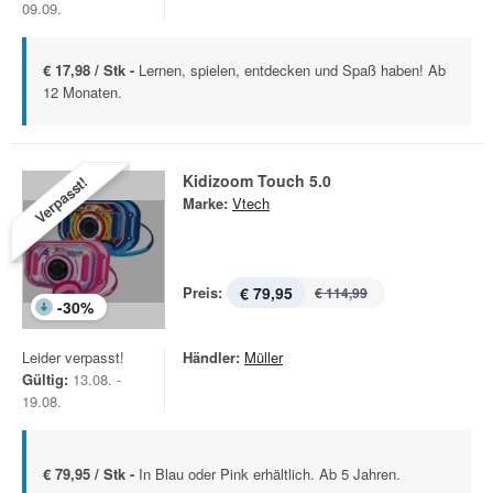
09.09.
€ 17,98 / Stk -
Lernen, spielen, entdecken und Spaß haben! Ab
12 Monaten.
Kidizoom Touch 5.0
Verpasst!
Marke:
Vtech
Preis:
€ 79,95
€ 114,99
-
30
%
Leider verpasst!
Händler:
Müller
Gültig:
13.08. -
19.08.
€ 79,95 / Stk -
In Blau oder Pink erhältlich. Ab 5 Jahren.