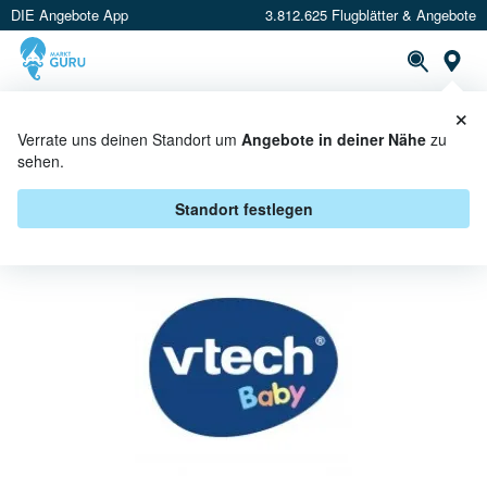
DIE Angebote App
3.812.625 Flugblätter & Angebote
St
×
PROSPEKTE
ANGEBOTE
CASHBACK
Verrate uns deinen Standort um
Angebote in deiner Nähe
zu
sehen.
VTECH BEI MÜLLER - ANGEBOTE
& AKTIONEN
Standort festlegen