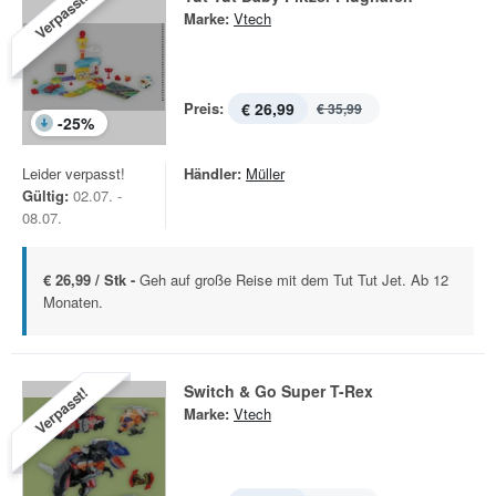
Verpasst!
Marke:
Vtech
Preis:
€ 26,99
€ 35,99
-
25
%
Leider verpasst!
Händler:
Müller
Gültig:
02.07. -
08.07.
€ 26,99 / Stk -
Geh auf große Reise mit dem Tut Tut Jet. Ab 12
Monaten.
Switch & Go Super T-Rex
Verpasst!
Marke:
Vtech