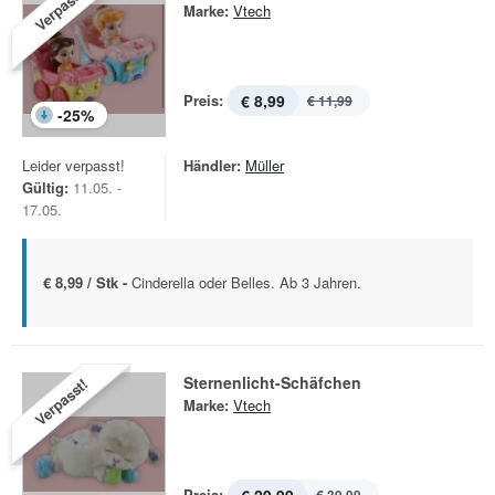
Verpasst!
Marke:
Vtech
Preis:
€ 8,99
€ 11,99
-
25
%
Leider verpasst!
Händler:
Müller
Gültig:
11.05. -
17.05.
€ 8,99 / Stk -
Cinderella oder Belles. Ab 3 ­Jahren.
Sternenlicht-Schäfchen
Verpasst!
Marke:
Vtech
Preis: