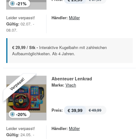
-
21
%
Leider verpasst!
Händler:
Müller
Gültig:
02.07. -
08.07.
€ 29,99 / Stk -
Interaktive Kugelbahn mit zahlreichen
Aufbaumöglichkeiten. Ab 4 Jahren.
Abenteuer Lenkrad
Verpasst!
Marke:
Vtech
Preis:
€ 39,99
€ 49,99
-
20
%
Leider verpasst!
Händler:
Müller
Gültig:
24.05. -