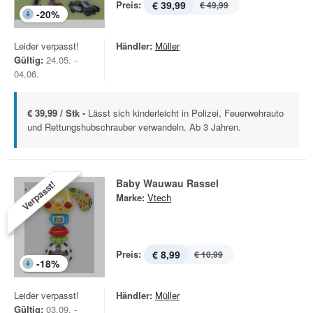
Preis:
€ 39,99
€ 49,99
-
20
%
Leider verpasst!
Händler:
Müller
Gültig:
24.05. -
04.06.
€ 39,99 / Stk -
Lässt sich kinderleicht in Polizei, Feuerwehrauto
und Rettungshubschrauber verwandeln. Ab 3 Jahren.
Baby Wauwau Rassel
Verpasst!
Marke:
Vtech
Preis:
€ 8,99
€ 10,99
-
18
%
Leider verpasst!
Händler:
Müller
Gültig:
03.09. -