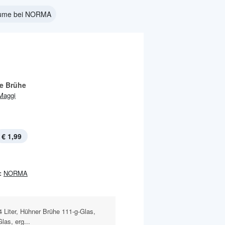
lume bei NORMA
e Brühe
Maggi
€ 1,99
:
NORMA
4 Liter, Hühner Brühe 111-g-Glas,
las, erg...