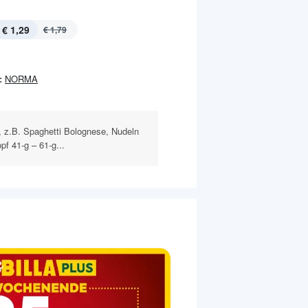
€ 1,29
€ 1,79
:
NORMA
, z.B. Spaghetti Bolognese, Nudeln
f 41-g – 61-g...