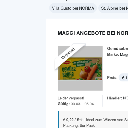
Villa Gusto bei NORMA
St. Alpine be
MAGGI ANGEBOTE BEI NO
Gemüsebr
Verpasst!
Marke:
Magg
Preis:
€ 1
Leider verpasst!
Händler:
N
Gültig:
30.03. - 05.04.
€ 0,22 / Stk -
Ideal zum Würzen von Su
Packung. 8er Pack