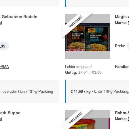
a Gebratene Nudeln
Magic 
Verpasst!
i
Marke:
,39
Preis:
ORMA
Leider verpasst!
Händler
Gültig:
27.04. - 03.05.
müse oder Huhn 121-g-Packung
€ 11,68 / kg -
Ente 119-g-Packung
etit Suppe
Rahm-
Verpasst!
i
Marke: