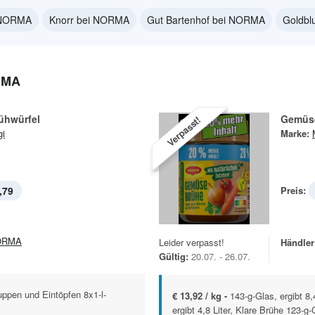
i NORMA
Knorr bei NORMA
Gut Bartenhof bei NORMA
Goldb
RMA
ühwürfel
Gemüs
Verpasst!
i
Marke:
,79
Preis:
ORMA
Leider verpasst!
Händler
Gültig:
20.07. - 26.07.
ppen und Eintöpfen 8x1-l-
€ 13,92 / kg -
143-g-Glas, ergibt 8,
ergibt 4,8 Liter, Klare Brühe 123-g-G