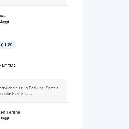
aus
Maggi
€ 1,29
:
NORMA
stzwiebeln 119-g-Packung, Spätzle
 oder Schinken-...
en Terrine
Maggi