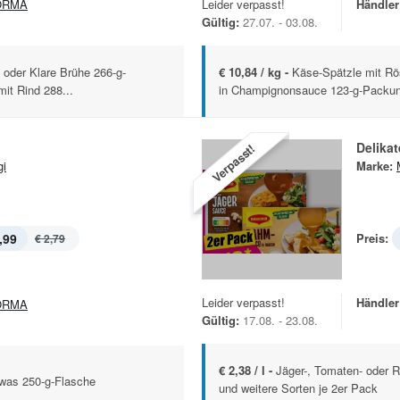
ORMA
Leider verpasst!
Händler
Gültig:
27.07. - 03.08.
l oder Klare Brühe 266-g-
€ 10,84 / kg -
Käse-Spätzle mit Rö
mit Rind 288...
in Champignonsauce 123-g-Packung
Delika
Verpasst!
i
Marke:
,99
Preis:
€ 2,79
Leider verpasst!
Händler
ORMA
Gültig:
17.08. - 23.08.
€ 2,38 / l -
Jäger-, Tomaten- oder 
was 250-g-Flasche
und weitere Sorten je 2er Pack