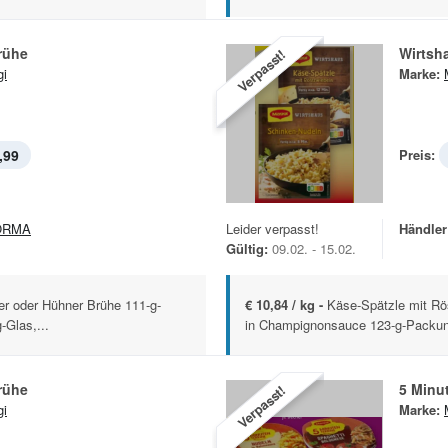
rühe
Wirtsh
Verpasst!
i
Marke:
,99
Preis:
ORMA
Leider verpasst!
Händler
Gültig:
09.02. - 15.02.
ter oder Hühner Brühe 111-g-
€ 10,84 / kg -
Käse-Spätzle mit Rö
-Glas,...
in Champignonsauce 123-g-Packung
rühe
5 Minut
Verpasst!
i
Marke: