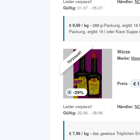
Leider verpasst!
Händler:
N
Gültig:
01.07. - 05.07.
€ 9,69 / kg -
288-g-Packung, ergibt 18 
Packung, ergibt 19 l oder Klare Suppe 
Würze
Verpasst!
Marke:
Magg
Preis:
€ 1
-
29
%
Leider verpasst!
Händler:
N
Gültig:
22.06. - 28.06.
€ 7,96 / kg -
das gewisse Tröpfchen Et