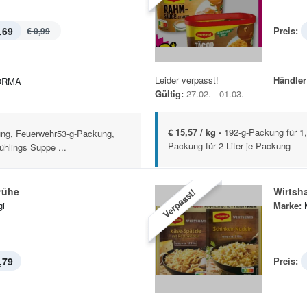
,69
Preis:
€ 0,99
Leider verpasst!
Händler
ORMA
Gültig:
27.02. - 01.03.
€ 15,57 / kg -
192-g-Packung für 1,
ung, Feuerwehr53-g-Packung,
Packung für 2 Liter je Packung
hlings Suppe ...
rühe
Wirtsh
Verpasst!
i
Marke:
,79
Preis: