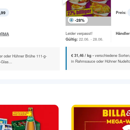
,99
Preis:
-
28
%
Leider verpasst!
Händler
ORMA
Gültig:
22.06. - 28.06.
€ 31,46 / kg -
verschiedene Sorten
ter oder Hühner Brühe 111-g-
in Rahmsauce oder Hühner Nudeltop
-Glas...