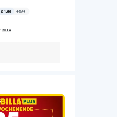
€ 1,66
€ 2,49
:
BILLA