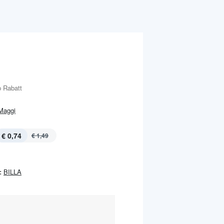
 Rabatt
Maggi
€ 0,74
€ 1,49
:
BILLA