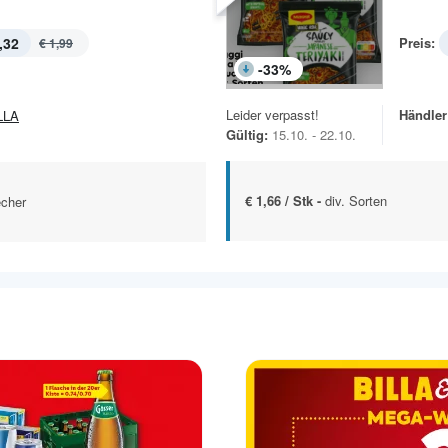
,32
Preis:
€ 1,99
-
33
%
Leider verpasst!
Händler
LLA
Gültig:
15.10. - 22.10.
€ 1,66 / Stk -
div. Sorten
echer