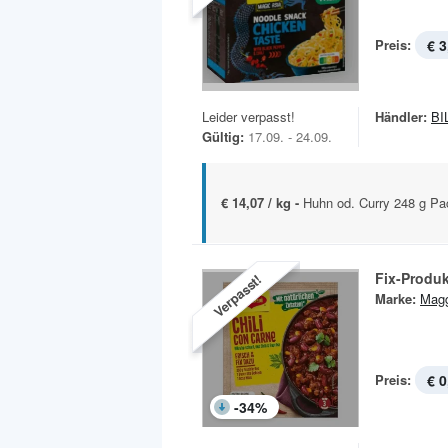
Preis:
€ 3
Leider verpasst!
Händler:
BI
Gültig:
17.09. - 24.09.
€ 14,07 / kg -
Huhn od. Curry 248 g P
Fix-Produ
Verpasst!
Marke:
Magg
Preis:
€ 0
-
34
%