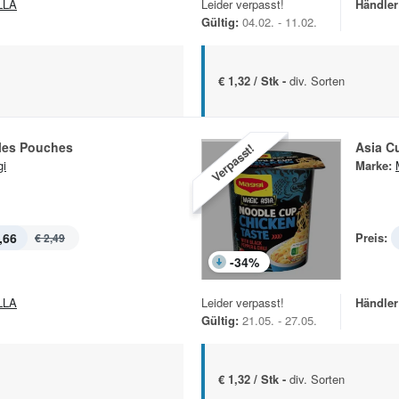
LLA
Leider verpasst!
Händler
Gültig:
04.02. - 11.02.
€ 1,32 / Stk -
div. Sorten
les Pouches
Asia C
Verpasst!
i
Marke:
,66
Preis:
€ 2,49
-
34
%
LLA
Leider verpasst!
Händler
Gültig:
21.05. - 27.05.
€ 1,32 / Stk -
div. Sorten