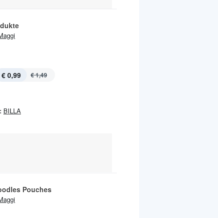
odukte
Maggi
€ 0,99
€ 1,49
:
BILLA
oodles Pouches
Maggi