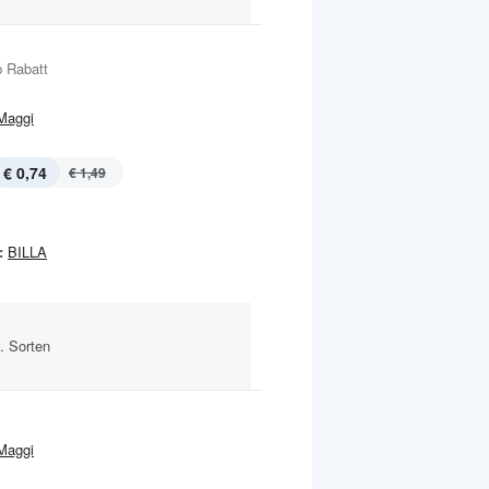
 Rabatt
Maggi
€ 0,74
€ 1,49
:
BILLA
. Sorten
Maggi