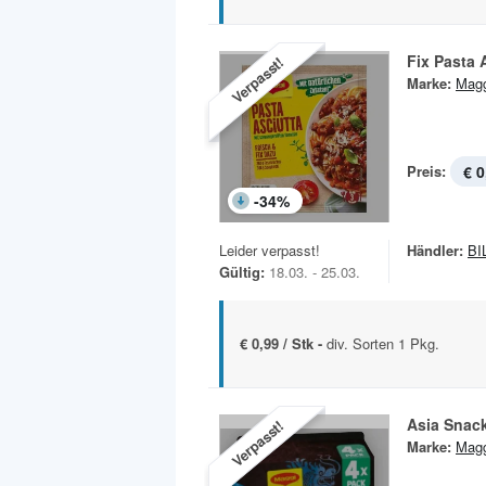
Fix Pasta 
Verpasst!
Marke:
Magg
Preis:
€ 0
-
34
%
Leider verpasst!
Händler:
BI
Gültig:
18.03. - 25.03.
€ 0,99 / Stk -
div. Sorten 1 Pkg.
Asia Snac
Verpasst!
Marke:
Magg