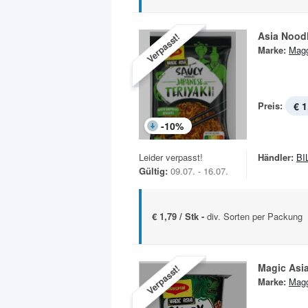
Asia Nood
Verpasst!
Marke:
Magg
Preis:
€ 1
-
10
%
Leider verpasst!
Händler:
BI
Gültig:
09.07. - 16.07.
€ 1,79 / Stk -
div. Sorten per Packung
Magic Asi
Verpasst!
Marke:
Magg