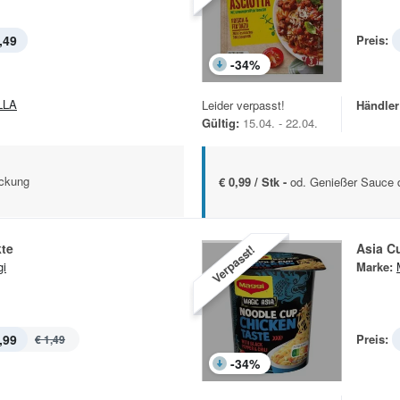
,49
Preis:
-
34
%
LLA
Leider verpasst!
Händler
Gültig:
15.04. - 22.04.
ackung
€ 0,99 / Stk -
od. Genießer Sauce d
kte
Asia C
Verpasst!
i
Marke:
,99
Preis:
€ 1,49
-
34
%