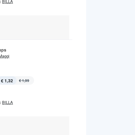
:
BILLA
ups
Maggi
€ 1,32
€ 1,99
:
BILLA