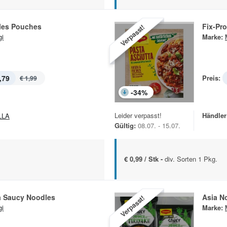
les Pouches
Fix-Pr
Verpasst!
i
Marke:
,79
Preis:
€ 1,99
-
34
%
Leider verpasst!
Händler
LLA
Gültig:
08.07. - 15.07.
€ 0,99 / Stk -
div. Sorten 1 Pkg.
a Saucy Noodles
Asia N
Verpasst!
i
Marke: