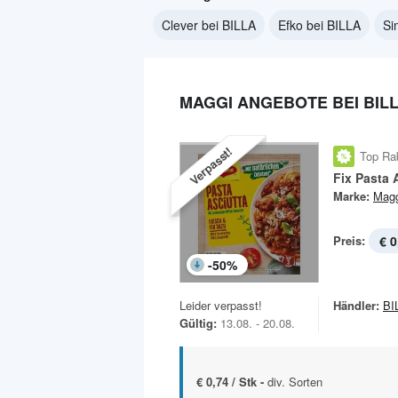
Clever bei BILLA
Efko bei BILLA
Si
MAGGI ANGEBOTE BEI BIL
Verpasst!
Top Ra
Fix Pasta 
Marke:
Magg
Preis:
€ 0
-
50
%
Leider verpasst!
Händler:
BI
Gültig:
13.08. - 20.08.
€ 0,74 / Stk -
div. Sorten