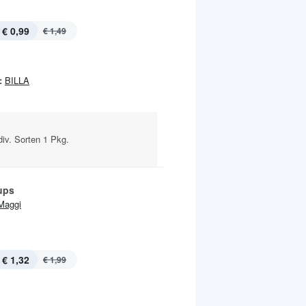
€ 0,99
€ 1,49
:
BILLA
iv. Sorten 1 Pkg.
ups
Maggi
€ 1,32
€ 1,99