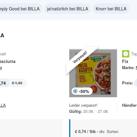
mply Good bei BILLA
ja!natürlich bei BILLA
Knorr bei BILLA
LA
Verpasst!
batt
Top
Asciutta
Fix
i
Marke:
,74
Preis:
€ 1,49
-
50
%
LLA
Leider verpasst!
Händler
Gültig:
20.08. - 27.08.
€ 0,74 / Stk -
div. Sorten