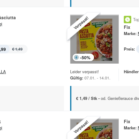
Asciutta
Verpasst!
Top
i
Fix
Marke:
,99
Preis:
€ 1,49
-
50
%
LLA
Leider verpasst!
Händler
Gültig:
07.01. - 14.01.
€ 1,49 / Stk -
od. Genießerauce div
k
Fix
Verpasst!
i
Marke: