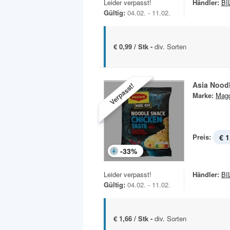
Leider verpasst!
Händler:
BI
Gültig:
04.02. - 11.02.
€ 0,99 / Stk -
div. Sorten
Asia Nood
Verpasst!
Marke:
Magg
Preis:
€ 1
-
33
%
Leider verpasst!
Händler:
BI
Gültig:
04.02. - 11.02.
€ 1,66 / Stk -
div. Sorten