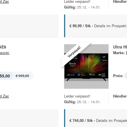
d Zac
Leider verpasst!
Händler
Gültig:
25.12. - 14.01.
€ 99,99 / Stk -
Details im Prospekt
AE8
Ultra 
Verpasst!
sonic
Marke:
55,00
Preis:
€ 999,00
d Zac
Leider verpasst!
Händler
Gültig:
25.12. - 14.01.
€ 744,00 / Stk -
Details im Prospek