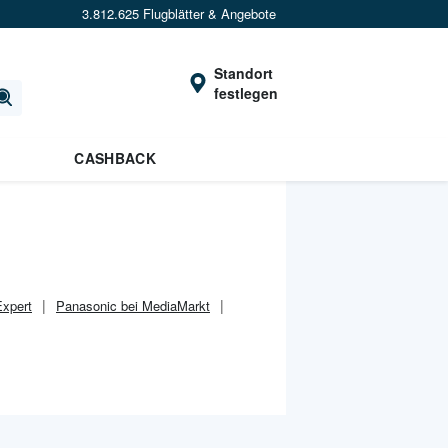
3.812.625 Flugblätter & Angebote
Standort
festlegen
CASHBACK
Expert
Panasonic bei MediaMarkt