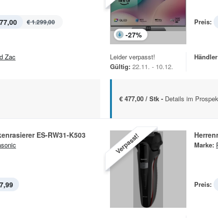
77,00
Preis:
€ 1.299,00
-
27
%
d Zac
Leider verpasst!
Händler
Gültig:
22.11. - 10.12.
€ 477,00 / Stk -
Details im Prospek
kenrasierer ES-RW31-K503
Herren
Verpasst!
sonic
Marke:
7,99
Preis: