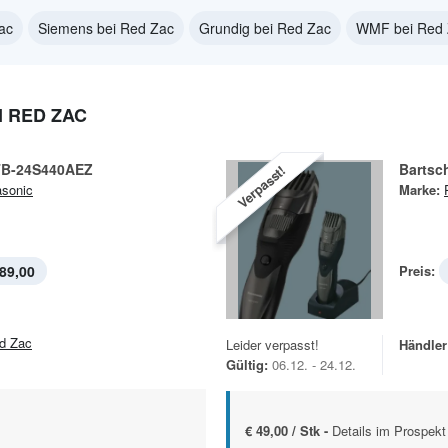
ac
Siemens bei Red Zac
Grundig bei Red Zac
WMF bei Red 
 RED ZAC
TB-24S440AEZ
Bartsc
Verpasst!
sonic
Marke:
89,00
Preis:
d Zac
Leider verpasst!
Händler
Gültig:
06.12. - 24.12.
€ 49,00 / Stk -
Details im Prospekt