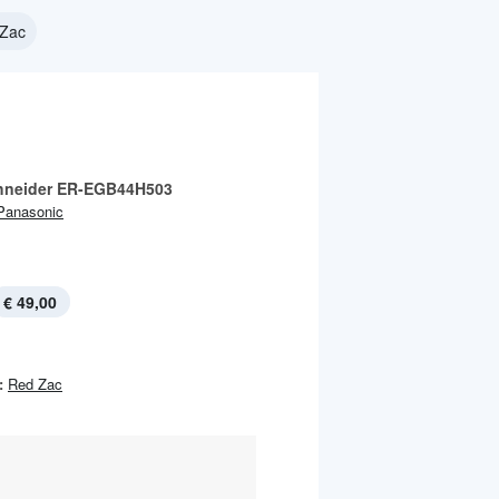
Zac
hneider ER-EGB44H503
Panasonic
€ 49,00
:
Red Zac