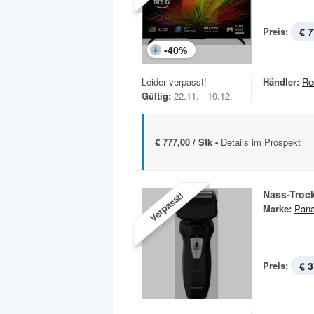
Preis:
€ 7
-
40
%
Leider verpasst!
Händler:
Re
Gültig:
22.11. - 10.12.
€ 777,00 / Stk -
Details im Prospekt
Nass-Troc
Verpasst!
Marke:
Pana
Preis:
€ 3