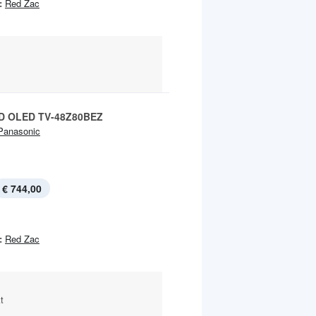
:
Red Zac
HD OLED TV-48Z80BEZ
Panasonic
€ 744,00
:
Red Zac
t