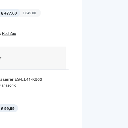
€ 477,00
€ 649,00
:
Red Zac
t.
rasierer ES-LL41-K503
Panasonic
€ 99,99