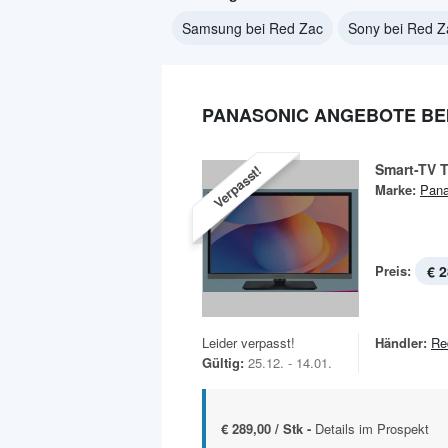
Samsung bei Red Zac
Sony bei Red Z
PANASONIC ANGEBOTE BEI
Smart-TV 
Verpasst!
Marke:
Pana
Preis:
€ 2
Leider verpasst!
Händler:
Re
Gültig:
25.12. - 14.01.
€ 289,00 / Stk -
Details im Prospekt