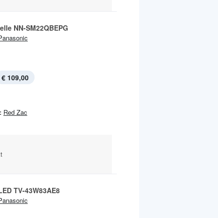
welle NN-SM22QBEPG
Panasonic
€ 109,00
:
Red Zac
t
LED TV-43W83AE8
Panasonic