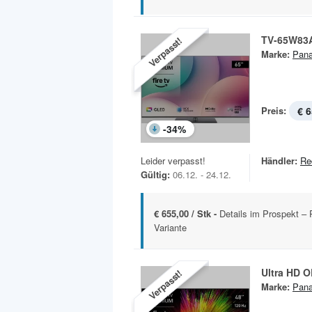
TV-65W83
Verpasst!
Marke:
Pana
Preis:
€ 6
-
34
%
Leider verpasst!
Händler:
Re
Gültig:
06.12. - 24.12.
€ 655,00 / Stk -
Details im Prospekt – 
Variante
Ultra HD 
Verpasst!
Marke:
Pana