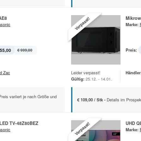
AE8
Mikro
Verpasst!
sonic
Marke:
55,00
Preis:
€ 999,00
d Zac
Leider verpasst!
Händler
Gültig:
25.12. - 14.01.
Preis variiert je nach Größe und
€ 109,00 / Stk -
Details im Prospek
OLED TV-48Z80BEZ
UHD Q
Verpasst!
sonic
Marke: