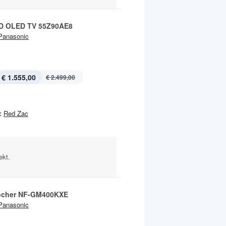
HD OLED TV 55Z90AE8
Panasonic
€ 1.555,00
€ 2.499,00
:
Red Zac
ekt.
ocher NF-GM400KXE
Panasonic