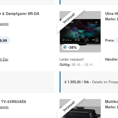
r & Dampfgarer SR-DA
Ultra 
Verpasst!
Marke:
sonic
9,99
Preis:
-
38
%
d Zac
Leider verpasst!
Händler
Gültig:
25.10. - 12.11.
€ 1.555,00 / Stk -
Details im Prosp
 TV-43W83AE8
Multik
Verpasst!
sonic
Marke: