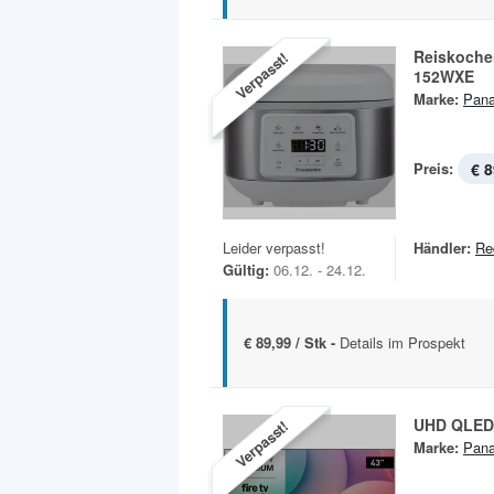
Reiskoche
Verpasst!
152WXE
Marke:
Pana
Preis:
€ 8
Leider verpasst!
Händler:
Re
Gültig:
06.12. - 24.12.
€ 89,99 / Stk -
Details im Prospekt
UHD QLED
Verpasst!
Marke:
Pana