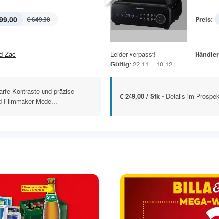
99,00
Preis:
€ 649,00
d Zac
Leider verpasst!
Händler
Gültig:
22.11. - 10.12.
arfe Kontraste und präzise
€ 249,00 / Stk -
Details im Prospek
d Filmmaker Mode...