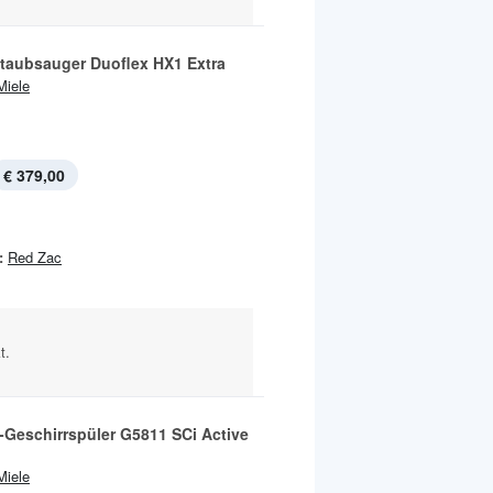
taubsauger Duoflex HX1 Extra
Miele
€ 379,00
:
Red Zac
t.
-Geschirrspüler G5811 SCi Active
Miele