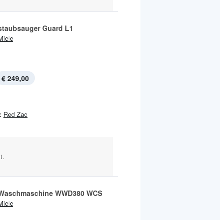
taubsauger Guard L1
Miele
€ 249,00
:
Red Zac
t.
-Waschmaschine WWD380 WCS
Miele