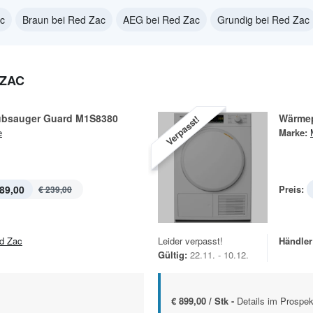
ac
Braun bei Red Zac
AEG bei Red Zac
Grundig bei Red Zac
 ZAC
bsauger Guard M1S8380
Wärme
Verpasst!
e
Marke:
89,00
Preis:
€ 239,00
d Zac
Leider verpasst!
Händler
Gültig:
22.11. - 10.12.
€ 899,00 / Stk -
Details im Prospek