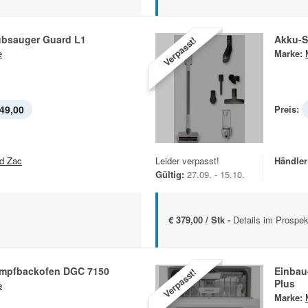
bsauger Guard L1
Akku-S
Verpasst!
e
Marke:
49,00
Preis:
d Zac
Leider verpasst!
Händler
Gültig:
27.09. - 15.10.
€ 379,00 / Stk -
Details im Prospek
mpfbackofen DGC 7150
Einbau
Verpasst!
Plus
e
Marke: