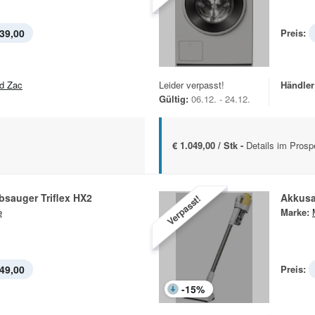
39,00
Preis:
d Zac
Leider verpasst!
Händler
Gültig:
06.12. - 24.12.
€ 1.049,00 / Stk -
Details im Prosp
sauger Triflex HX2
Akkusa
Verpasst!
e
Marke:
49,00
Preis:
-
15
%