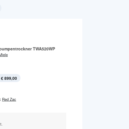
pumpentrockner TWA520WP
Miele
€ 899,00
:
Red Zac
t.