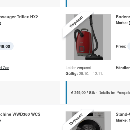
sauger Triflex HX2
Bodens
Verpasst!
e
Marke:
49,00
Preis:
d Zac
Leider verpasst!
Händler
Gültig:
25.10. - 12.11.
€ 249,00 / Stk -
Details im Prospek
chine WWB360 WCS
Stand
Verpasst!
e
Marke: