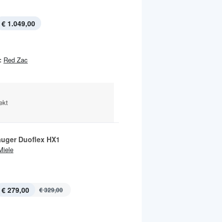
€ 1.049,00
:
Red Zac
ekt
uger Duoflex HX1
Miele
€ 279,00
€ 329,00