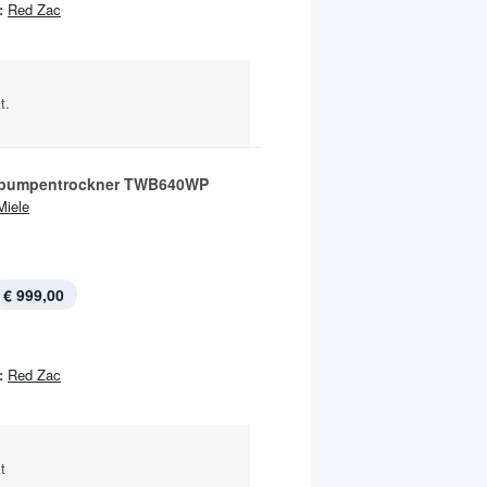
:
Red Zac
t.
pumpentrockner TWB640WP
Miele
€ 999,00
:
Red Zac
t