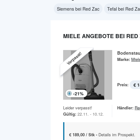
Siemens bei Red Zac
Tefal bei Red Z
MIELE ANGEBOTE BEI RED
Bodenstau
Verpasst!
Marke:
Miel
Preis:
€ 1
-
21
%
Leider verpasst!
Händler:
Re
Gültig:
22.11. - 10.12.
€ 189,00 / Stk -
Details im Prospekt.