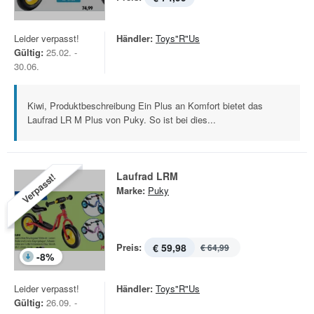
Leider verpasst!
Händler:
Toys"R"Us
Gültig:
25.02. -
30.06.
Kiwi, Produktbeschreibung Ein Plus an Komfort bietet das
Laufrad LR M Plus von Puky. So ist bei dies...
Laufrad LRM
Verpasst!
Marke:
Puky
Preis:
€ 59,98
€ 64,99
-
8
%
Leider verpasst!
Händler:
Toys"R"Us
Gültig:
26.09. -