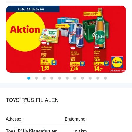
TOYS"R"US FILIALEN
Adresse:
Entfernung:
Toys"R"Us Klagenfurt am Wörthersee
2.1km