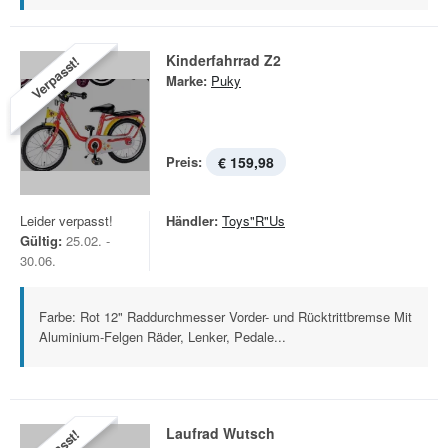
Kinderfahrrad Z2
Verpasst!
Marke:
Puky
Preis:
€ 159,98
Leider verpasst!
Händler:
Toys"R"Us
Gültig:
25.02. -
30.06.
Farbe: Rot 12" Raddurchmesser Vorder- und Rücktrittbremse Mit
Aluminium-Felgen Räder, Lenker, Pedale...
Laufrad Wutsch