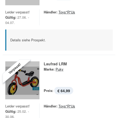
Leider verpasst!
Händler:
Toys"R"Us
Gültig:
27.06. -
04.07.
Details siehe Prospekt.
Laufrad LRM
Verpasst!
Marke:
Puky
Preis:
€ 64,99
Leider verpasst!
Händler:
Toys"R"Us
Gültig:
25.02. -
30.06.