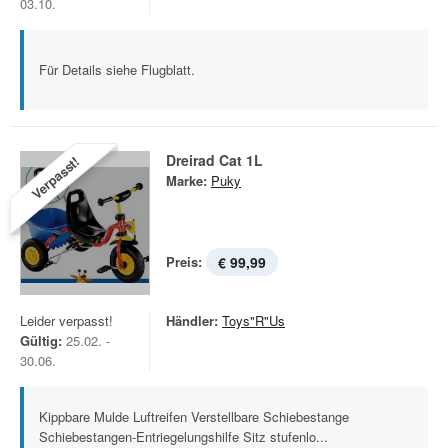
03.10.
Für Details siehe Flugblatt.
Dreirad Cat 1L
Verpasst!
Marke:
Puky
Preis:
€ 99,99
Leider verpasst!
Händler:
Toys"R"Us
Gültig:
25.02. -
30.06.
Kippbare Mulde Luftreifen Verstellbare Schiebestange
Schiebestangen-Entriegelungshilfe Sitz stufenlo...