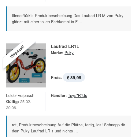
flieder/türkis Produktbeschreibung Das Laufrad LR M von Puky
glänzt mit einer tollen Farbkombi in Fl...
Laufrad LR1L
Verpasst!
Marke:
Puky
Preis:
€ 89,99
Leider verpasst!
Händler:
Toys"R"Us
Gültig:
25.02. -
30.06.
rot, Produktbeschreibung Auf die Plätze, fertig, los! Schnapp dir
dein Puky Laufrad LR 1 und nichts ...