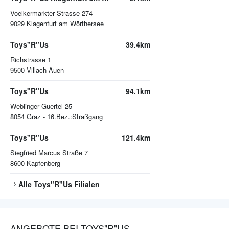
Voelkermarkter Strasse 274
9029
Klagenfurt am Wörthersee
Toys"R"Us
39.4km
Richstrasse 1
9500
Villach-Auen
Toys"R"Us
94.1km
Weblinger Guertel 25
8054
Graz - 16.Bez.:Straßgang
Toys"R"Us
121.4km
Siegfried Marcus Straße 7
8600
Kapfenberg
Alle
Toys"R"Us
Filialen
ANGEBOTE BEI TOYS"R"US