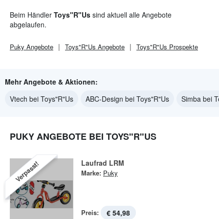
Beim Händler
Toys"R"Us
sind aktuell alle Angebote
abgelaufen.
Puky
Angebote
Toys"R"Us
Angebote
Toys"R"Us
Prospekte
Mehr Angebote & Aktionen:
Vtech bei Toys"R"Us
ABC-Design bei Toys"R"Us
Simba bei 
PUKY ANGEBOTE BEI TOYS"R"US
Laufrad LRM
Verpasst!
Marke:
Puky
Preis:
€ 54,98