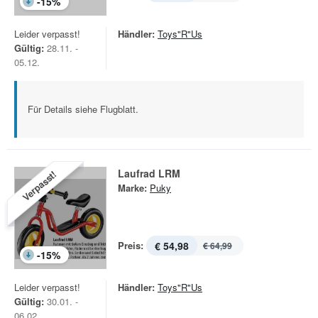
-
15
%
Leider verpasst!
Händler:
Toys"R"Us
Gültig:
28.11. -
05.12.
Für Details siehe Flugblatt.
Laufrad LRM
Verpasst!
Marke:
Puky
Preis:
€ 54,98
€ 64,99
-
15
%
Leider verpasst!
Händler:
Toys"R"Us
Gültig:
30.01. -
06.02.