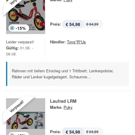
Preis:
€ 54,98
€ 64,99
-
15
%
Leider verpasst!
Händler:
Toys"R"Us
Gültig:
01.08. -
08.08.
Rahmen mit tiefem Einstieg und 1 Trittbrett. Lenkerpolster,
Räder und Lenker kugelgelagert. Schaumre...
Laufrad LRM
Verpasst!
Marke:
Puky
Preis:
€ 54,98
€ 64,99