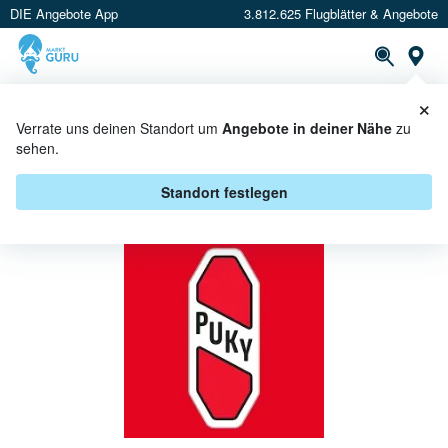
DIE Angebote App
3.812.625 Flugblätter & Angebote
St
×
PROSPEKTE
ANGEBOTE
CASHBACK
Verrate uns deinen Standort um
Angebote in deiner Nähe
zu
sehen.
PUKY BEI TOYS"R"US -
ANGEBOTE & AKTIONEN
Standort festlegen