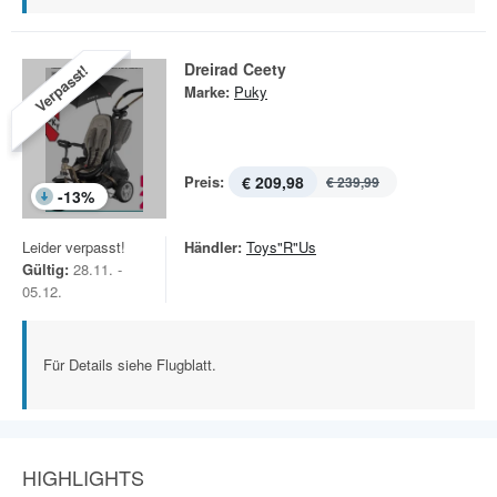
Dreirad Ceety
Verpasst!
Marke:
Puky
Preis:
€ 209,98
€ 239,99
-
13
%
Leider verpasst!
Händler:
Toys"R"Us
Gültig:
28.11. -
05.12.
Für Details siehe Flugblatt.
HIGHLIGHTS