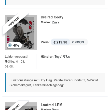
Dreirad Ceety
Verpasst!
Marke:
Puky
Preis:
€ 219,98
€ 239,99
-
8
%
Leider verpasst!
Händler:
Toys"R"Us
Gültig:
01.08. -
08.08.
Funktionsstange mit City Bag. Verstellbarer Sportsitz, 5-Punkt
Sicherheitsgurt, Lenkereinschlagsbegr...
Laufrad LRM
Verpasst!
Marke:
Puky