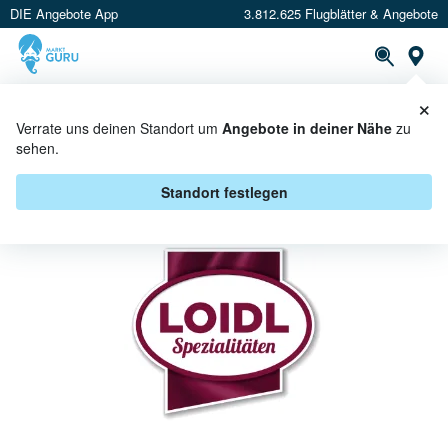
DIE Angebote App
3.812.625 Flugblätter & Angebote
St
×
PROSPEKTE
ANGEBOTE
CASHBACK
Verrate uns deinen Standort um
Angebote in deiner Nähe
zu
sehen.
LOIDL BEI UNIMARKT -
ANGEBOTE & AKTIONEN
Standort festlegen