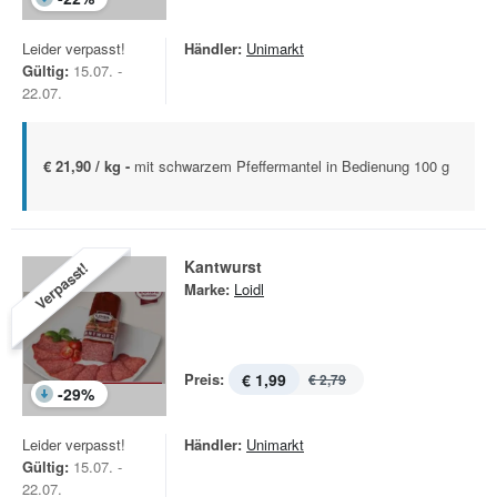
Leider verpasst!
Händler:
Unimarkt
Gültig:
15.07. -
22.07.
€ 21,90 / kg -
mit schwarzem Pfeffermantel in Bedienung 100 g
Kantwurst
Verpasst!
Marke:
Loidl
Preis:
€ 1,99
€ 2,79
-
29
%
Leider verpasst!
Händler:
Unimarkt
Gültig:
15.07. -
22.07.