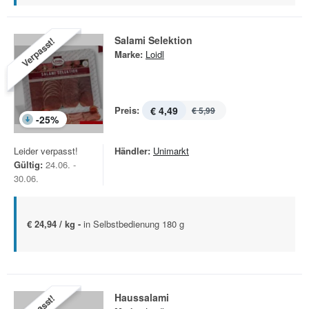
Salami Selektion
Verpasst!
Marke:
Loidl
Preis:
€ 4,49
€ 5,99
-
25
%
Leider verpasst!
Händler:
Unimarkt
Gültig:
24.06. -
30.06.
€ 24,94 / kg -
in Selbstbedienung 180 g
Haussalami