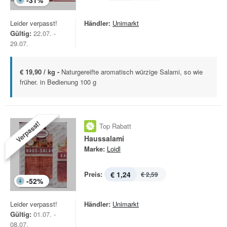
-
31
%
Leider verpasst!
Händler:
Unimarkt
Gültig:
22.07. -
29.07.
€ 19,90 / kg -
Naturgereifte aromatisch würzige Salami, so wie
früher. in Bedienung 100 g
Verpasst!
Top Rabatt
Haussalami
Marke:
Loidl
Preis:
€ 1,24
€ 2,59
-
52
%
Leider verpasst!
Händler:
Unimarkt
Gültig:
01.07. -
08.07.