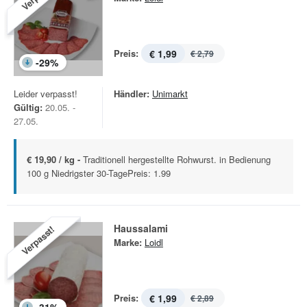
Preis:
€ 1,99
€ 2,79
-
29
%
Leider verpasst!
Händler:
Unimarkt
Gültig:
20.05. -
27.05.
€ 19,90 / kg -
Traditionell hergestellte Rohwurst. in Bedienung
100 g Niedrigster 30-TagePreis: 1.99
Haussalami
Verpasst!
Marke:
Loidl
Preis:
€ 1,99
€ 2,89