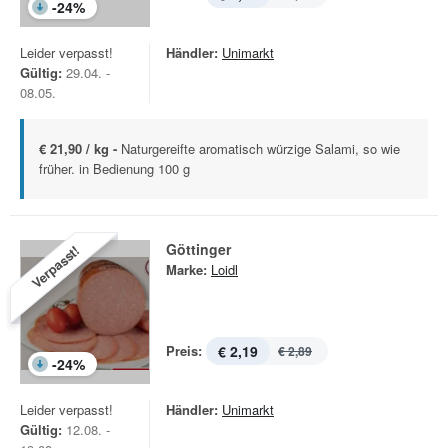
-
24
%
Leider verpasst!
Händler:
Unimarkt
Gültig:
29.04. -
08.05.
€ 21,90 / kg -
Naturgereifte aromatisch würzige Salami, so wie
früher. in Bedienung 100 g
Göttinger
Verpasst!
Marke:
Loidl
Preis:
€ 2,19
€ 2,89
-
24
%
Leider verpasst!
Händler:
Unimarkt
Gültig:
12.08. -