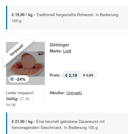
€ 19,90 / kg -
Traditionell hergestellte Rohwurst. in Bedienung
100 g
Göttinger
Verpasst!
Marke:
Loidl
Preis:
€ 2,19
€ 2,89
-
24
%
Leider verpasst!
Händler:
Unimarkt
Gültig:
27.05. -
04.06.
€ 21,90 / kg -
Eine herzhaft gebratene Dauerwurst mit
hervorragendem Geschmack. In Bedienung 100 g