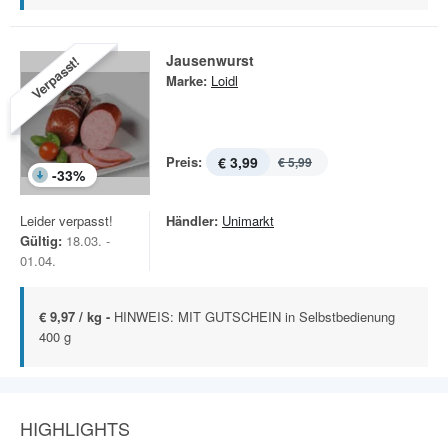
Jausenwurst
Verpasst!
Marke:
Loidl
Preis:
€ 3,99
€ 5,99
-
33
%
Leider verpasst!
Händler:
Unimarkt
Gültig:
18.03. -
01.04.
€ 9,97 / kg -
HINWEIS: MIT GUTSCHEIN in Selbstbedienung
400 g
HIGHLIGHTS