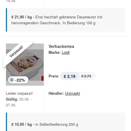
19.08.
€ 21,90 / kg -
Eine herzhaft gebratene Dauerwurst mit
hervorragendem Geschmack. In Bedienung 100 g
Verhackertes
Verpasst!
Marke:
Loidl
Preis:
€ 2,19
€ 2,79
-
22
%
Leider verpasst!
Händler:
Unimarkt
Gültig:
20.05. -
27.05.
€ 10,95 / kg -
in Selbstbedienung 200 g