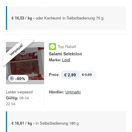
€ 16,53 / kg -
oder Kantwurst in Selbstbedienung 75 g
Verpasst!
Top Rabatt
Salami Selektion
Marke:
Loidl
Preis:
€ 2,99
€ 5,99
-
50
%
Leider verpasst!
Händler:
Unimarkt
Gültig:
08.04. -
22.04.
€ 16,61 / kg -
in Selbstbedienung 180 g