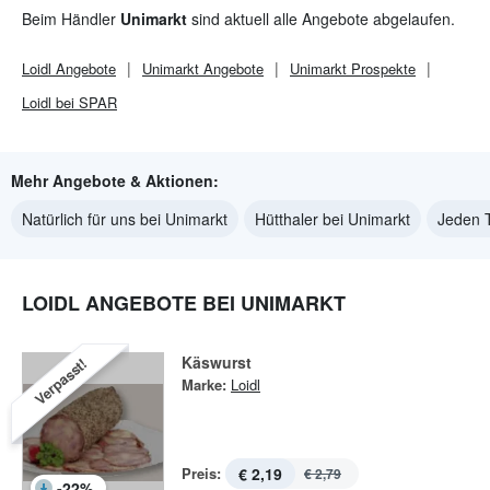
Beim Händler
Unimarkt
sind aktuell alle Angebote abgelaufen.
Loidl
Angebote
Unimarkt
Angebote
Unimarkt
Prospekte
Loidl bei SPAR
Mehr Angebote & Aktionen:
Natürlich für uns bei Unimarkt
Hütthaler bei Unimarkt
Jeden 
LOIDL ANGEBOTE BEI UNIMARKT
Käswurst
Verpasst!
Marke:
Loidl
Preis:
€ 2,19
€ 2,79
-
22
%