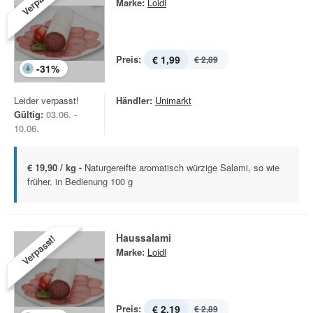
Verpasst!
Marke:
Loidl
Preis:
€ 1,99
€ 2,89
-
31
%
Leider verpasst!
Händler:
Unimarkt
Gültig:
03.06. -
10.06.
€ 19,90 / kg -
Naturgereifte aromatisch würzige Salami, so wie
früher. in Bedienung 100 g
Haussalami
Verpasst!
Marke:
Loidl
Preis:
€ 2,19
€ 2,89