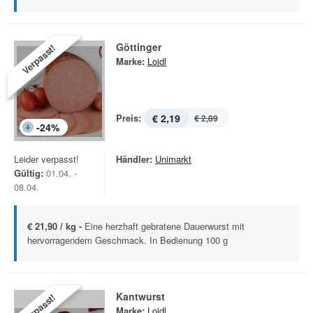
Göttinger
Verpasst!
Marke:
Loidl
Preis:
€ 2,19
€ 2,89
-
24
%
Leider verpasst!
Händler:
Unimarkt
Gültig:
01.04. -
08.04.
€ 21,90 / kg -
Eine herzhaft gebratene Dauerwurst mit
hervorragendem Geschmack. In Bedienung 100 g
Kantwurst
Verpasst!
Marke:
Loidl